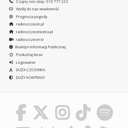
Czujny non stop: 510 777 222
Wyślij do nas wiadomość
Prognoza pogody
radioszczecin.pl
radioszczecinextra.pl
radioszczecin.tv
Biuletyn Informacji Publicznej
Posłuchaj teraz
Logowanie
DUŻA CZCIONKA
DUŻY KONTRAST