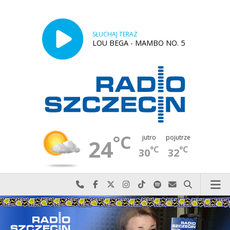
SŁUCHAJ TERAZ
LOU BEGA - MAMBO NO. 5
°C
jutro
pojutrze
24
°C
°C
30
32
Najlepiej po prostu do nas zadzwoń
Odwiedź nas na Facebook-u
Odwiedź nas na X
Odwiedź nas na Instagram-ie
Odwiedź nas na TikTok-u
Szukaj nas na Spotify
Wyślij do nas w
Szukaj