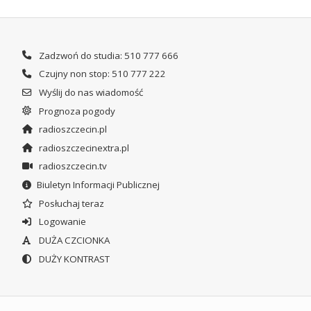
Zadzwoń do studia: 510 777 666
Czujny non stop: 510 777 222
Wyślij do nas wiadomość
Prognoza pogody
radioszczecin.pl
radioszczecinextra.pl
radioszczecin.tv
Biuletyn Informacji Publicznej
Posłuchaj teraz
Logowanie
DUŻA CZCIONKA
DUŻY KONTRAST