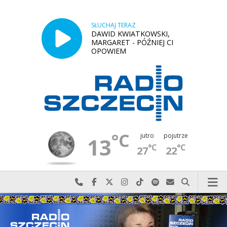
SŁUCHAJ TERAZ
DAWID KWIATKOWSKI,
MARGARET - PÓŹNIEJ CI
OPOWIEM
°C
jutro
pojutrze
13
°C
°C
27
22
Najlepiej po prostu do nas zadzwoń
Odwiedź nas na Facebook-u
Odwiedź nas na X
Odwiedź nas na Instagram-ie
Odwiedź nas na TikTok-u
Szukaj nas na Spotify
Wyślij do nas w
Szukaj