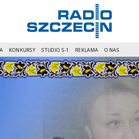
A
KONKURSY
STUDIO S-1
REKLAMA
O NAS