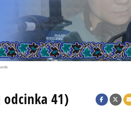
zenki
 odcinka 41)