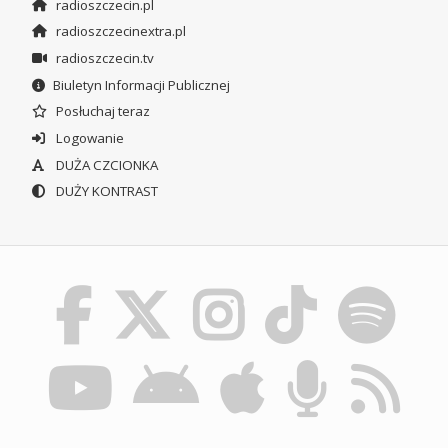
radioszczecin.pl
radioszczecinextra.pl
radioszczecin.tv
Biuletyn Informacji Publicznej
Posłuchaj teraz
Logowanie
DUŻA CZCIONKA
DUŻY KONTRAST