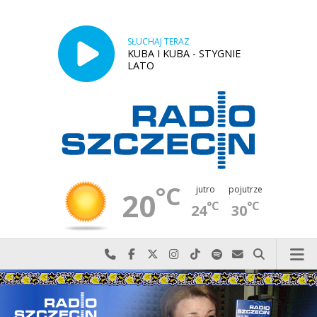
SŁUCHAJ TERAZ
KUBA I KUBA - STYGNIE
LATO
°C
jutro
pojutrze
20
°C
°C
24
30
Najlepiej po prostu do nas zadzwoń
Odwiedź nas na Facebook-u
Odwiedź nas na X
Odwiedź nas na Instagram-ie
Odwiedź nas na TikTok-u
Szukaj nas na Spotify
Wyślij do nas w
Szukaj