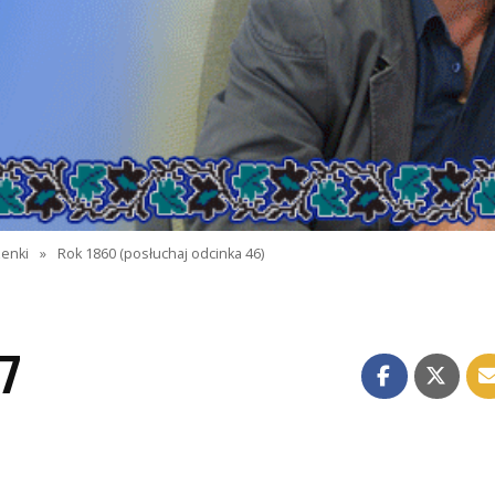
zenki
»
Rok 1860 (posłuchaj odcinka 46)
7