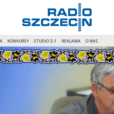
A
KONKURSY
STUDIO S-1
REKLAMA
O NAS