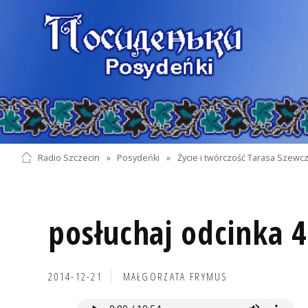
Radio Szczecin
»
Posydeńki
»
Życie i twórczość Tarasa Szewc
posłuchaj odcinka 4
2014-12-21
MAŁGORZATA FRYMUS