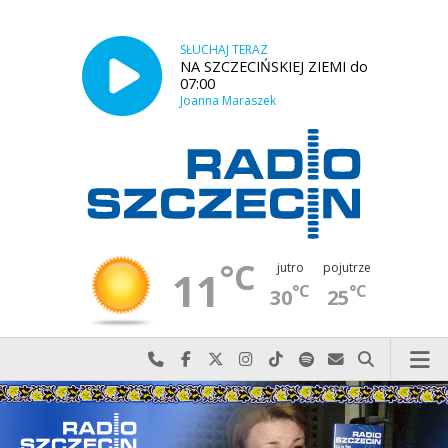
SŁUCHAJ TERAZ
NA SZCZECIŃSKIEJ ZIEMI do
07:00
Joanna Maraszek
°C
jutro
pojutrze
11
°C
°C
30
25
Najlepiej po prostu do nas zadzwoń
Odwiedź nas na Facebook-u
Odwiedź nas na X
Odwiedź nas na Instagram-ie
Odwiedź nas na TikTok-u
Szukaj nas na Spotify
Wyślij do nas w
Szukaj