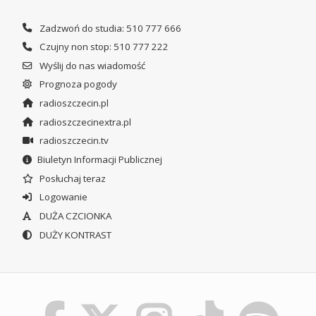
Zadzwoń do studia: 510 777 666
Czujny non stop: 510 777 222
Wyślij do nas wiadomość
Prognoza pogody
radioszczecin.pl
radioszczecinextra.pl
radioszczecin.tv
Biuletyn Informacji Publicznej
Posłuchaj teraz
Logowanie
DUŻA CZCIONKA
DUŻY KONTRAST