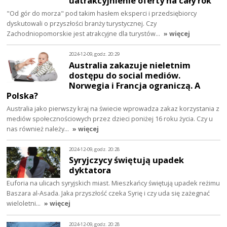
uatrakcyjnienie oferty na cały rok
"Od gór do morza" pod takim hasłem eksperci i przedsiębiorcy
dyskutowali o przyszłości branży turystycznej. Czy
Zachodniopomorskie jest atrakcyjne dla turystów…
» więcej
2024-12-09, godz. 20:29
Australia zakazuje nieletnim
dostępu do social mediów.
Norwegia i Francja ograniczą. A
Polska?
Australia jako pierwszy kraj na świecie wprowadza zakaz korzystania z
mediów społecznościowych przez dzieci poniżej 16 roku życia. Czy u
nas również należy…
» więcej
2024-12-09, godz. 20:28
Syryjczycy świętują upadek
dyktatora
Euforia na ulicach syryjskich miast. Mieszkańcy świętują upadek reżimu
Baszara al-Asada. Jaka przyszłość czeka Syrię i czy uda się zażegnać
wieloletni…
» więcej
2024-12-09, godz. 20:28