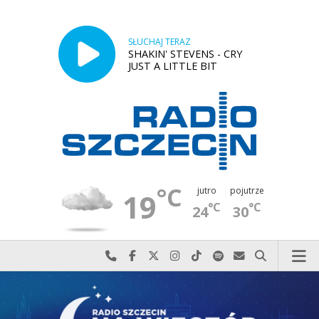
SŁUCHAJ TERAZ
SHAKIN' STEVENS - CRY
JUST A LITTLE BIT
°C
jutro
pojutrze
19
°C
°C
24
30
Najlepiej po prostu do nas zadzwoń
Odwiedź nas na Facebook-u
Odwiedź nas na X
Odwiedź nas na Instagram-ie
Odwiedź nas na TikTok-u
Szukaj nas na Spotify
Wyślij do nas w
Szukaj