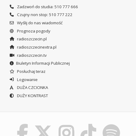
Zadzwoń do studia: 510 777 666
Czujny non stop: 510 777 222
Wyślij do nas wiadomość
Prognoza pogody
radioszczecin.pl
radioszczecinextra.pl
radioszczecin.tv
Biuletyn Informacji Publicznej
Posłuchaj teraz
Logowanie
DUŻA CZCIONKA
DUŻY KONTRAST