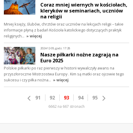
Coraz mniej wiernych w kościołach,
kleryków w seminariach, uczniów
na religii
Mniej księży, ślubów, chrztów oraz uczniów na lekcjach religii – takie
informacje płyną z badań Kościoła katolickiego dotyczących praktyk
religijnych…
» więcej
2024-12-05, godz. 17:28
Nasze piłkarki nożne zagrają na
Euro 2025
Polskie piłkarki po raz pierwszy w historii wywalczyły awans na
przyszłoroczne Mistrzostwa Europy . Kim są matki oraz ojcowie tego
sukcesu i czy piłka nożna…
» więcej
91
92
93
94
95
6662 na 667 stronach