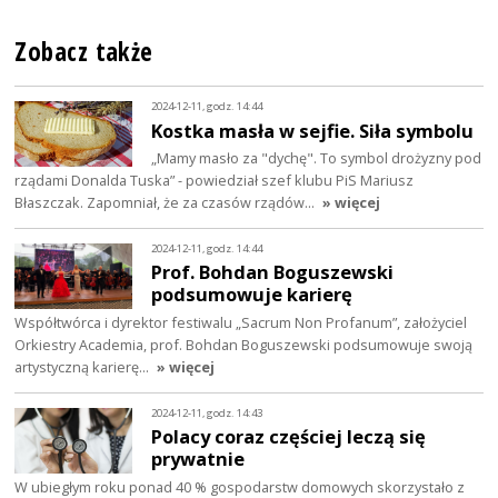
Zobacz także
2024-12-11, godz. 14:44
Kostka masła w sejfie. Siła symbolu
„Mamy masło za "dychę". To symbol drożyzny pod
rządami Donalda Tuska” - powiedział szef klubu PiS Mariusz
Błaszczak. Zapomniał, że za czasów rządów…
» więcej
2024-12-11, godz. 14:44
Prof. Bohdan Boguszewski
podsumowuje karierę
Współtwórca i dyrektor festiwalu „Sacrum Non Profanum”, założyciel
Orkiestry Academia, prof. Bohdan Boguszewski podsumowuje swoją
artystyczną karierę…
» więcej
2024-12-11, godz. 14:43
Polacy coraz częściej leczą się
prywatnie
W ubiegłym roku ponad 40 % gospodarstw domowych skorzystało z