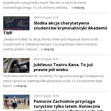
prywatnych usług medycznych. Nie wlicza się tu leczenia
stomatologicznego. To, że ochrona zdrowia…
» więcej
2024-12-10, godz. 18:41
Słodka akcja charytatywna
studentów kryminalistyki Akademii
TWP
„Święta w kratkę" to akcja, której celem jest wsparcie dzieci osób
osadzonych w Zakładzie Karnym. Czy wspólnymi siłami możemy
realnie pomóc i okazać…
» więcej
2024-12-10, godz. 18:41
Jubileusz Teatru Kana. To już
prawie pół wieku
Teatr Kana obchodzi 45. urodziny. To ogromna energia, kreatywność,
serce i praca co najmniej kilkudziesięciu osób. Co Szczecinowi daje
Kana?
» więcej
2024-12-10, godz. 18:40
Pomorze Zachodnie przyciąga
turystów tylko latem. Konieczne