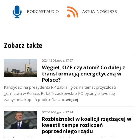
PODCAST AUDIO
AKTUALNOŚCI RSS
Zobacz także
2024-12-05, godz. 17:27
Węgiel, OZE czy atom? Co dalej z
transformacją energetyczną w
Polsce?
Kandydaci na prezydenta RP zabrali głos na temat przyszłości
górnictwa w Polsce. Rafał Trzaskowski z KO pytany o kwestię
zamykania kopalń podkreślał…
» więcej
2024-12-05, godz. 17:24
Rozbieżności w koalicji rządzącej w
kwestii tempa rozliczeń
poprzedniego rządu