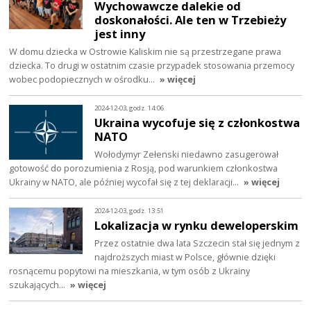
Wychowawcze dalekie od
doskonałości. Ale ten w Trzebieży
jest inny
W domu dziecka w Ostrowie Kaliskim nie są przestrzegane prawa
dziecka. To drugi w ostatnim czasie przypadek stosowania przemocy
wobec podopiecznych w ośrodku…
» więcej
2024-12-03, godz. 14:06
Ukraina wycofuje się z członkostwa
NATO
Wołodymyr Zełenski niedawno zasugerował
gotowość do porozumienia z Rosją, pod warunkiem członkostwa
Ukrainy w NATO, ale później wycofał się z tej deklaracji…
» więcej
2024-12-03, godz. 13:51
Lokalizacja w rynku deweloperskim
Przez ostatnie dwa lata Szczecin stał się jednym z
najdroższych miast w Polsce, głównie dzięki
rosnącemu popytowi na mieszkania, w tym osób z Ukrainy
szukających…
» więcej