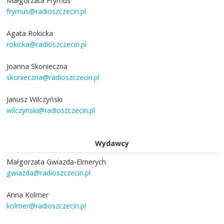
Małgorzata Frymus
frymus@radioszczecin.pl
Agata Rokicka
rokicka@radioszczecin.pl
Joanna Skonieczna
skonieczna@radioszczecin.pl
Janusz Wilczyński
wilczynski@radioszczecin.pl
Wydawcy
Małgorzata Gwiazda-Elmerych
gwiazda@radioszczecin.pl
Anna Kolmer
kolmer@radioszczecin.pl