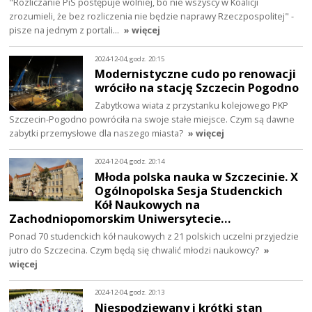
"Rozliczanie PiS postępuje wolniej, bo nie wszyscy w Koalicji
zrozumieli, że bez rozliczenia nie będzie naprawy Rzeczpospolitej" -
pisze na jednym z portali…
» więcej
2024-12-04, godz. 20:15
Modernistyczne cudo po renowacji
wróciło na stację Szczecin Pogodno
Zabytkowa wiata z przystanku kolejowego PKP
Szczecin-Pogodno powróciła na swoje stałe miejsce. Czym są dawne
zabytki przemysłowe dla naszego miasta?
» więcej
2024-12-04, godz. 20:14
Młoda polska nauka w Szczecinie. X
Ogólnopolska Sesja Studenckich
Kół Naukowych na
Zachodniopomorskim Uniwersytecie…
Ponad 70 studenckich kół naukowych z 21 polskich uczelni przyjedzie
jutro do Szczecina. Czym będą się chwalić młodzi naukowcy?
»
więcej
2024-12-04, godz. 20:13
Niespodziewany i krótki stan