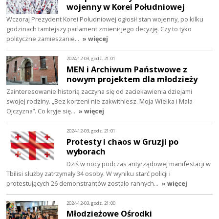
wojenny w Korei Południowej
Wczoraj Prezydent Korei Południowej ogłosił stan wojenny, po kilku
godzinach tamtejszy parlament zmienił jego decyzję. Czy to tyko
polityczne zamieszanie…
» więcej
2024-12-03, godz. 21:01
MEN i Archiwum Państwowe z
nowym projektem dla młodzieży
Zainteresowanie historią zaczyna się od zaciekawienia dziejami
swojej rodziny. „Bez korzeni nie zakwitniesz. Moja Wielka i Mała
Ojczyzna”. Co kryje się…
» więcej
2024-12-03, godz. 21:01
Protesty i chaos w Gruzji po
wyborach
Dziś w nocy podczas antyrządowej manifestacji w
Tbilisi służby zatrzymały 34 osoby. W wyniku starć policji i
protestujących 26 demonstrantów zostało rannych…
» więcej
2024-12-03, godz. 21:00
Młodzieżowe Ośrodki