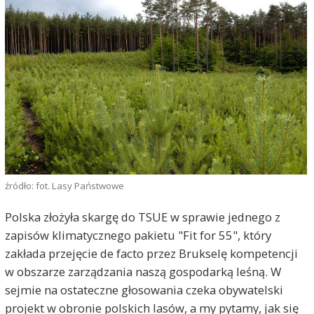
źródło: fot. Lasy Państwowe
Polska złożyła skargę do TSUE w sprawie jednego z
zapisów klimatycznego pakietu "Fit for 55", który
zakłada przejęcie de facto przez Brukselę kompetencji
w obszarze zarządzania naszą gospodarką leśną. W
sejmie na ostateczne głosowania czeka obywatelski
projekt w obronie polskich lasów, a my pytamy, jak się