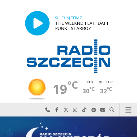
SŁUCHAJ TERAZ
THE WEEKND FEAT. DAFT
PUNK - STARBOY
°C
jutro
pojutrze
19
°C
°C
30
32
Najlepiej po prostu do nas zadzwoń
Odwiedź nas na Facebook-u
Odwiedź nas na X
Odwiedź nas na Instagram-ie
Odwiedź nas na TikTok-u
Szukaj nas na Spotify
Wyślij do nas w
Szukaj