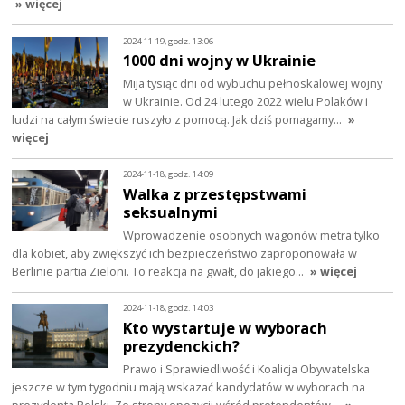
» więcej
2024-11-19, godz. 13:06
1000 dni wojny w Ukrainie
Mija tysiąc dni od wybuchu pełnoskalowej wojny
w Ukrainie. Od 24 lutego 2022 wielu Polaków i
ludzi na całym świecie ruszyło z pomocą. Jak dziś pomagamy…
»
więcej
2024-11-18, godz. 14:09
Walka z przestępstwami
seksualnymi
Wprowadzenie osobnych wagonów metra tylko
dla kobiet, aby zwiększyć ich bezpieczeństwo zaproponowała w
Berlinie partia Zieloni. To reakcja na gwałt, do jakiego…
» więcej
2024-11-18, godz. 14:03
Kto wystartuje w wyborach
prezydenckich?
Prawo i Sprawiedliwość i Koalicja Obywatelska
jeszcze w tym tygodniu mają wskazać kandydatów w wyborach na
prezydenta Polski. Ze strony opozycji wśród pretendentów…
»