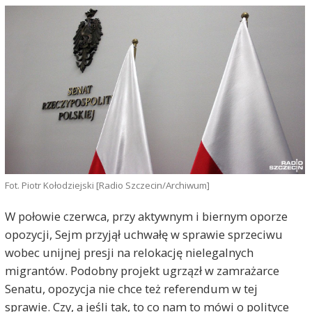
Fot. Piotr Kołodziejski [Radio Szczecin/Archiwum]
W połowie czerwca, przy aktywnym i biernym oporze
opozycji, Sejm przyjął uchwałę w sprawie sprzeciwu
wobec unijnej presji na relokację nielegalnych
migrantów. Podobny projekt ugrzązł w zamrażarce
Senatu, opozycja nie chce też referendum w tej
sprawie. Czy, a jeśli tak, to co nam to mówi o polityce