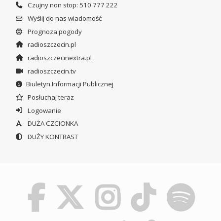
Czujny non stop: 510 777 222
Wyślij do nas wiadomość
Prognoza pogody
radioszczecin.pl
radioszczecinextra.pl
radioszczecin.tv
Biuletyn Informacji Publicznej
Posłuchaj teraz
Logowanie
DUŻA CZCIONKA
DUŻY KONTRAST