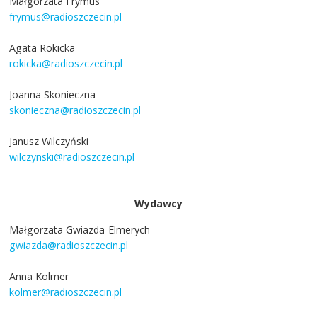
Małgorzata Frymus
frymus@radioszczecin.pl
Agata Rokicka
rokicka@radioszczecin.pl
Joanna Skonieczna
skonieczna@radioszczecin.pl
Janusz Wilczyński
wilczynski@radioszczecin.pl
Wydawcy
Małgorzata Gwiazda-Elmerych
gwiazda@radioszczecin.pl
Anna Kolmer
kolmer@radioszczecin.pl