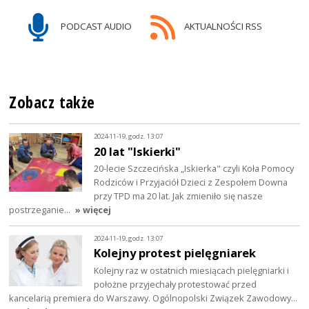
PODCAST AUDIO
AKTUALNOŚCI RSS
Zobacz także
2024-11-19, godz. 13:07
20 lat "Iskierki"
20-lecie Szczecińska „Iskierka" czyli Koła Pomocy
Rodziców i Przyjaciół Dzieci z Zespołem Downa
przy TPD ma 20 lat. Jak zmieniło się nasze
postrzeganie…
» więcej
2024-11-19, godz. 13:07
Kolejny protest pielęgniarek
Kolejny raz w ostatnich miesiącach pielęgniarki i
położne przyjechały protestować przed
kancelarią premiera do Warszawy. Ogólnopolski Związek Zawodowy…