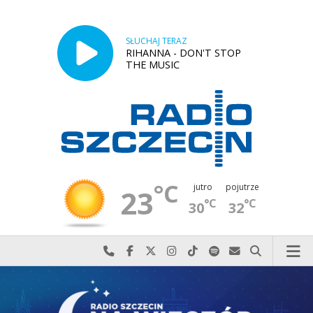
SŁUCHAJ TERAZ
RIHANNA - DON'T STOP
THE MUSIC
°C
jutro
pojutrze
23
°C
°C
30
32
Najlepiej po prostu do nas zadzwoń
Odwiedź nas na Facebook-u
Odwiedź nas na X
Odwiedź nas na Instagram-ie
Odwiedź nas na TikTok-u
Szukaj nas na Spotify
Wyślij do nas w
Szukaj