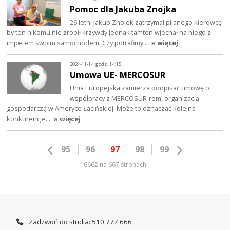
Pomoc dla Jakuba Znojka
26 letni Jakub Znojek zatrzymał pijanego kierowcę
by ten nikomu nie zrobił krzywdy.Jednak tamten wjechał na niego z
impetem swoim samochodem. Czy potrafimy…
» więcej
2024-11-14, godz. 14:15
Umowa UE- MERCOSUR
Unia Europejska zamierza podpisać umowę o
współpracy z MERCOSUR-rem, organizacją
gospodarczą w Ameryce Łacińskiej. Może to oznaczać kolejna
konkurencje…
» więcej
95
96
97
98
99
6662 na 667 stronach
Zadzwoń do studia: 510 777 666