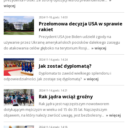
więcej
2024-11-18, godz. 14:03
Przełomowa decyzja USA w sprawie
rakiet
Prezydent USA Joe Biden udzielił zgody na
używanie przez Ukrainę amerykańskich pocisków dalekiego zasięgu
do atakowania celów głęboko na terytorium Rosji…
» więcej
2024-11-14, godz. 14:24
Jak zostać dyplomatą?
Dyplomata to zawód wielkiego splendoru i
odpowiedzialności. Jak zostaje się dyplomatą?
» więcej
2024-11-14, godz. 14:21
Rak jądra wciąż groźny
Rak jądra jest najczęstszym nowotworem
dotykającym mężczyzn w wieku od 15 do 35 lat. Najczęstszym
objawem, na który należy zwrócić uwagę, jest bezbolesny…
» więcej
2024-11-14, godz. 14:18