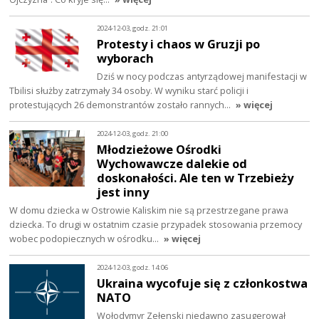
2024-12-03, godz. 21:01
Protesty i chaos w Gruzji po
wyborach
Dziś w nocy podczas antyrządowej manifestacji w
Tbilisi służby zatrzymały 34 osoby. W wyniku starć policji i
protestujących 26 demonstrantów zostało rannych…
» więcej
2024-12-03, godz. 21:00
Młodzieżowe Ośrodki
Wychowawcze dalekie od
doskonałości. Ale ten w Trzebieży
jest inny
W domu dziecka w Ostrowie Kaliskim nie są przestrzegane prawa
dziecka. To drugi w ostatnim czasie przypadek stosowania przemocy
wobec podopiecznych w ośrodku…
» więcej
2024-12-03, godz. 14:06
Ukraina wycofuje się z członkostwa
NATO
Wołodymyr Zełenski niedawno zasugerował