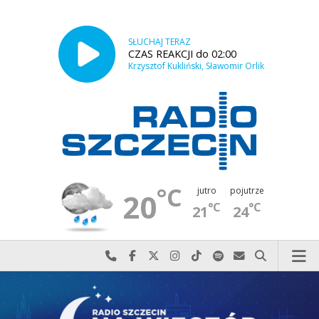
SŁUCHAJ TERAZ
CZAS REAKCJI do 02:00
Krzysztof Kukliński, Sławomir Orlik
°C
jutro
pojutrze
20
°C
°C
21
24
Najlepiej po prostu do nas zadzwoń
Odwiedź nas na Facebook-u
Odwiedź nas na X
Odwiedź nas na Instagram-ie
Odwiedź nas na TikTok-u
Szukaj nas na Spotify
Wyślij do nas w
Szukaj