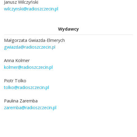
Janusz Wilczyński
wilczynski@radioszczecin.pl
Wydawcy
Małgorzata Gwiazda-Elmerych
gwiazda@radioszczecin.pl
Anna Kolmer
kolmer@radioszczecin.pl
Piotr Tolko
tolko@radioszczecin.pl
Paulina Zaremba
zaremba@radioszczecin.pl