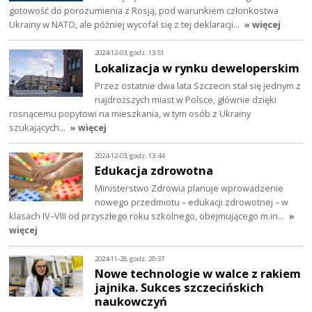
gotowość do porozumienia z Rosją, pod warunkiem członkostwa
Ukrainy w NATO, ale później wycofał się z tej deklaracji…
» więcej
2024-12-03, godz. 13:51
Lokalizacja w rynku deweloperskim
Przez ostatnie dwa lata Szczecin stał się jednym z
najdroższych miast w Polsce, głównie dzięki
rosnącemu popytowi na mieszkania, w tym osób z Ukrainy
szukających…
» więcej
2024-12-03, godz. 13:44
Edukacja zdrowotna
Ministerstwo Zdrowia planuje wprowadzenie
nowego przedmiotu – edukacji zdrowotnej – w
klasach IV–VIII od przyszłego roku szkolnego, obejmującego m.in…
»
więcej
2024-11-28, godz. 20:37
Nowe technologie w walce z rakiem
jajnika. Sukces szczecińskich
naukowczyń