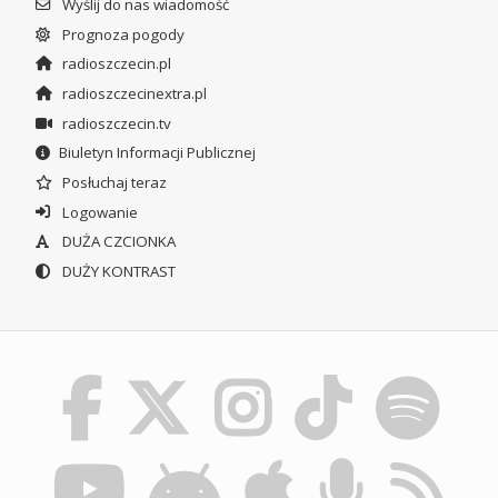
Wyślij do nas wiadomość
Prognoza pogody
radioszczecin.pl
radioszczecinextra.pl
radioszczecin.tv
Biuletyn Informacji Publicznej
Posłuchaj teraz
Logowanie
DUŻA CZCIONKA
DUŻY KONTRAST