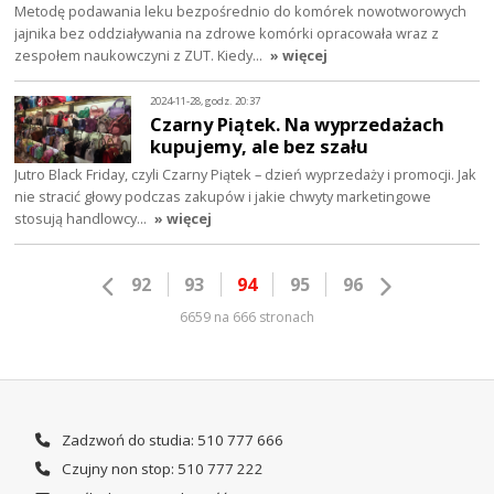
Metodę podawania leku bezpośrednio do komórek nowotworowych
jajnika bez oddziaływania na zdrowe komórki opracowała wraz z
zespołem naukowczyni z ZUT. Kiedy…
» więcej
2024-11-28, godz. 20:37
Czarny Piątek. Na wyprzedażach
kupujemy, ale bez szału
Jutro Black Friday, czyli Czarny Piątek – dzień wyprzedaży i promocji. Jak
nie stracić głowy podczas zakupów i jakie chwyty marketingowe
stosują handlowcy…
» więcej
92
93
94
95
96
6659 na 666 stronach
Zadzwoń do studia: 510 777 666
Czujny non stop: 510 777 222