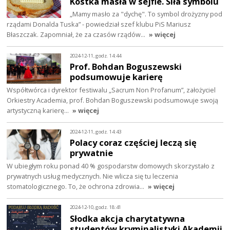
Kostka masła w sejfie. Siła symbolu
„Mamy masło za "dychę". To symbol drożyzny pod
rządami Donalda Tuska” - powiedział szef klubu PiS Mariusz
Błaszczak. Zapomniał, że za czasów rządów…
» więcej
2024-12-11, godz. 14:44
Prof. Bohdan Boguszewski
podsumowuje karierę
Współtwórca i dyrektor festiwalu „Sacrum Non Profanum”, założyciel
Orkiestry Academia, prof. Bohdan Boguszewski podsumowuje swoją
artystyczną karierę…
» więcej
2024-12-11, godz. 14:43
Polacy coraz częściej leczą się
prywatnie
W ubiegłym roku ponad 40 % gospodarstw domowych skorzystało z
prywatnych usług medycznych. Nie wlicza się tu leczenia
stomatologicznego. To, że ochrona zdrowia…
» więcej
2024-12-10, godz. 18:41
Słodka akcja charytatywna
studentów kryminalistyki Akademii