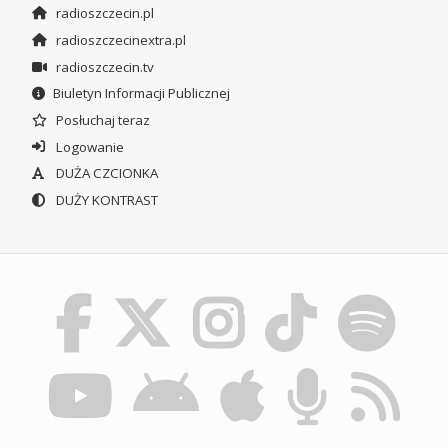
radioszczecin.pl
radioszczecinextra.pl
radioszczecin.tv
Biuletyn Informacji Publicznej
Posłuchaj teraz
Logowanie
DUŻA CZCIONKA
DUŻY KONTRAST