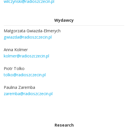
wilczynski@radioszczecin.pl
Wydawcy
Małgorzata Gwiazda-Elmerych
gwiazda@radioszczecin.pl
Anna Kolmer
kolmer@radioszczecin.pl
Piotr Tolko
tolko@radioszczecin.pl
Paulina Zaremba
zaremba@radioszczecin.pl
Research