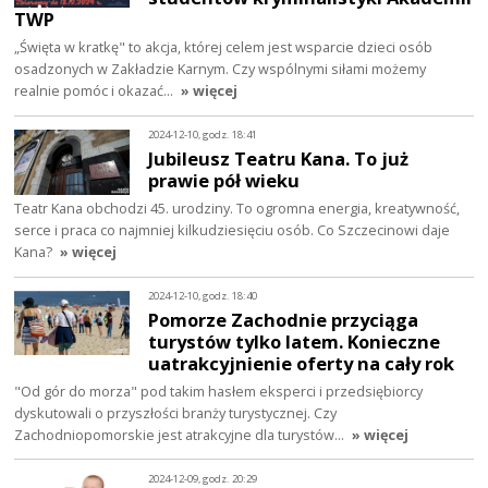
TWP
„Święta w kratkę" to akcja, której celem jest wsparcie dzieci osób
osadzonych w Zakładzie Karnym. Czy wspólnymi siłami możemy
realnie pomóc i okazać…
» więcej
2024-12-10, godz. 18:41
Jubileusz Teatru Kana. To już
prawie pół wieku
Teatr Kana obchodzi 45. urodziny. To ogromna energia, kreatywność,
serce i praca co najmniej kilkudziesięciu osób. Co Szczecinowi daje
Kana?
» więcej
2024-12-10, godz. 18:40
Pomorze Zachodnie przyciąga
turystów tylko latem. Konieczne
uatrakcyjnienie oferty na cały rok
"Od gór do morza" pod takim hasłem eksperci i przedsiębiorcy
dyskutowali o przyszłości branży turystycznej. Czy
Zachodniopomorskie jest atrakcyjne dla turystów…
» więcej
2024-12-09, godz. 20:29