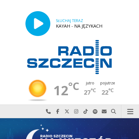
SŁUCHAJ TERAZ
KAYAH - NA JĘZYKACH
°C
jutro
pojutrze
12
°C
°C
27
22
Najlepiej po prostu do nas zadzwoń
Odwiedź nas na Facebook-u
Odwiedź nas na X
Odwiedź nas na Instagram-ie
Odwiedź nas na TikTok-u
Szukaj nas na Spotify
Wyślij do nas w
Szukaj