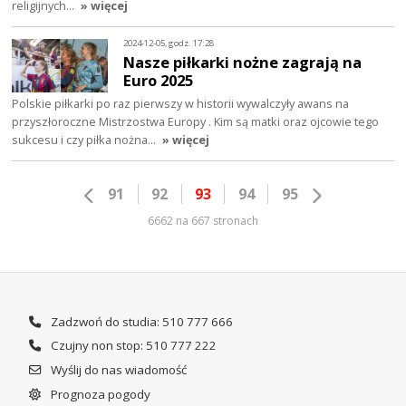
religijnych…
» więcej
2024-12-05, godz. 17:28
Nasze piłkarki nożne zagrają na
Euro 2025
Polskie piłkarki po raz pierwszy w historii wywalczyły awans na
przyszłoroczne Mistrzostwa Europy . Kim są matki oraz ojcowie tego
sukcesu i czy piłka nożna…
» więcej
91
92
93
94
95
6662 na 667 stronach
Zadzwoń do studia: 510 777 666
Czujny non stop: 510 777 222
Wyślij do nas wiadomość
Prognoza pogody