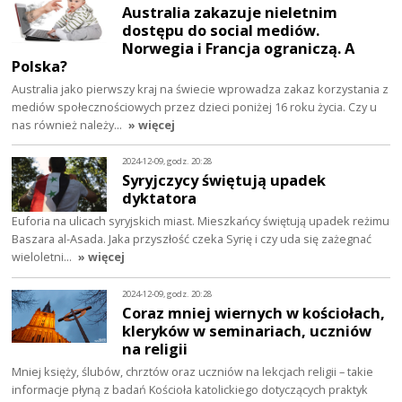
Australia zakazuje nieletnim
dostępu do social mediów.
Norwegia i Francja ograniczą. A
Polska?
Australia jako pierwszy kraj na świecie wprowadza zakaz korzystania z
mediów społecznościowych przez dzieci poniżej 16 roku życia. Czy u
nas również należy…
» więcej
2024-12-09, godz. 20:28
Syryjczycy świętują upadek
dyktatora
Euforia na ulicach syryjskich miast. Mieszkańcy świętują upadek reżimu
Baszara al-Asada. Jaka przyszłość czeka Syrię i czy uda się zażegnać
wieloletni…
» więcej
2024-12-09, godz. 20:28
Coraz mniej wiernych w kościołach,
kleryków w seminariach, uczniów
na religii
Mniej księży, ślubów, chrztów oraz uczniów na lekcjach religii – takie
informacje płyną z badań Kościoła katolickiego dotyczących praktyk