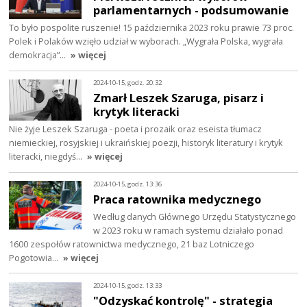
parlamentarnych - podsumowanie
To było pospolite ruszenie! 15 października 2023 roku prawie 73 proc.
Polek i Polaków wzięło udział w wyborach. „Wygrała Polska, wygrała
demokracja”…
» więcej
2024-10-15, godz. 20:32
Zmarł Leszek Szaruga, pisarz i
krytyk literacki
Nie żyje Leszek Szaruga - poeta i prozaik oraz eseista tłumacz
niemieckiej, rosyjskiej i ukraińskiej poezji, historyk literatury i krytyk
literacki, niegdyś…
» więcej
2024-10-15, godz. 13:36
Praca ratownika medycznego
Według danych Głównego Urzędu Statystycznego
w 2023 roku w ramach systemu działało ponad
1600 zespołów ratownictwa medycznego, 21 baz Lotniczego
Pogotowia…
» więcej
2024-10-15, godz. 13:33
"Odzyskać kontrolę" - strategia