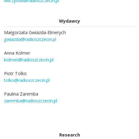
wilczynski@radioszczecin.pl
Wydawcy
Małgorzata Gwiazda-Elmerych
gwiazda@radioszczecin.pl
Anna Kolmer
kolmer@radioszczecin.pl
Piotr Tolko
tolko@radioszczecin.pl
Paulina Zaremba
zaremba@radioszczecin.pl
Research