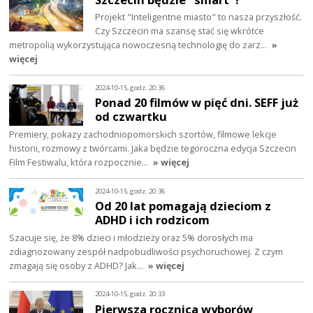
Projekt "Inteligentne miasto" to nasza przyszłość.
Czy Szczecin ma szansę stać się wkrótce
metropolią wykorzystująca nowoczesną technologię do zarz…
»
więcej
2024-10-15, godz. 20:36
Ponad 20 filmów w pięć dni. SEFF już
od czwartku
Premiery, pokazy zachodniopomorskich szortów, filmowe lekcje
historii, rozmowy z twórcami. Jaka będzie tegoroczna edycja Szczecin
Film Festiwalu, która rozpocznie…
» więcej
2024-10-15, godz. 20:36
Od 20 lat pomagają dzieciom z
ADHD i ich rodzicom
Szacuje się, że 8% dzieci i młodzieży oraz 5% dorosłych ma
zdiagnozowany zespół nadpobudliwości psychoruchowej. Z czym
zmagają się osoby z ADHD? Jak…
» więcej
2024-10-15, godz. 20:33
Pierwsza rocznica wyborów