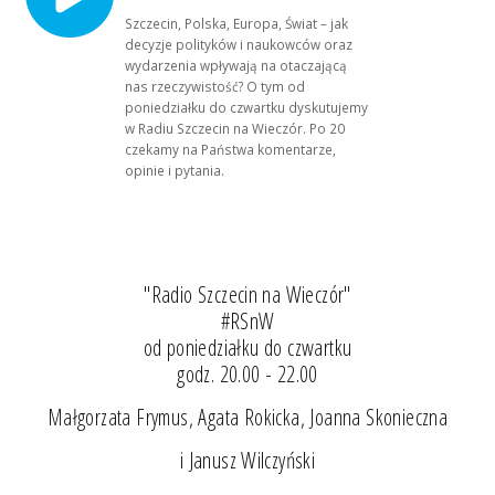
Szczecin, Polska, Europa, Świat – jak
decyzje polityków i naukowców oraz
wydarzenia wpływają na otaczającą
nas rzeczywistość? O tym od
poniedziałku do czwartku dyskutujemy
w Radiu Szczecin na Wieczór. Po 20
czekamy na Państwa komentarze,
opinie i pytania.
"Radio Szczecin na Wieczór"
#RSnW
od poniedziałku do czwartku
godz. 20.00 - 22.00
Małgorzata Frymus, Agata Rokicka, Joanna Skonieczna
i Janusz Wilczyński