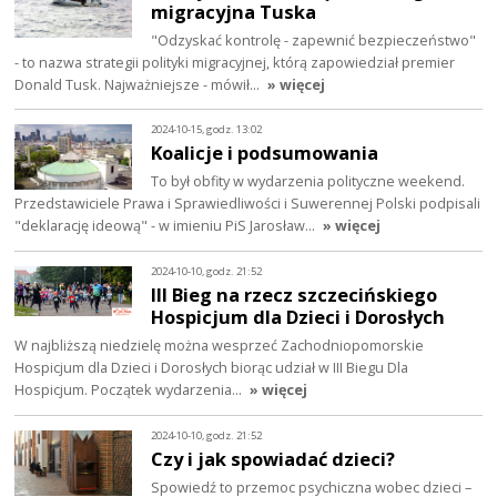
migracyjna Tuska
"Odzyskać kontrolę - zapewnić bezpieczeństwo"
- to nazwa strategii polityki migracyjnej, którą zapowiedział premier
Donald Tusk. Najważniejsze - mówił…
» więcej
2024-10-15, godz. 13:02
Koalicje i podsumowania
To był obfity w wydarzenia polityczne weekend.
Przedstawiciele Prawa i Sprawiedliwości i Suwerennej Polski podpisali
"deklarację ideową" - w imieniu PiS Jarosław…
» więcej
2024-10-10, godz. 21:52
III Bieg na rzecz szczecińskiego
Hospicjum dla Dzieci i Dorosłych
W najbliższą niedzielę można wesprzeć Zachodniopomorskie
Hospicjum dla Dzieci i Dorosłych biorąc udział w III Biegu Dla
Hospicjum. Początek wydarzenia…
» więcej
2024-10-10, godz. 21:52
Czy i jak spowiadać dzieci?
Spowiedź to przemoc psychiczna wobec dzieci –