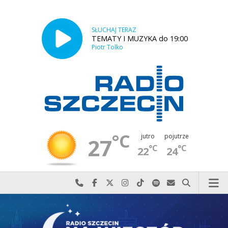
SŁUCHAJ TERAZ
TEMATY I MUZYKA do 19:00
Piotr Tolko
°C
jutro
pojutrze
27
°C
°C
22
24
Najlepiej po prostu do nas zadzwoń
Odwiedź nas na Facebook-u
Odwiedź nas na X
Odwiedź nas na Instagram-ie
Odwiedź nas na TikTok-u
Szukaj nas na Spotify
Wyślij do nas w
Szukaj