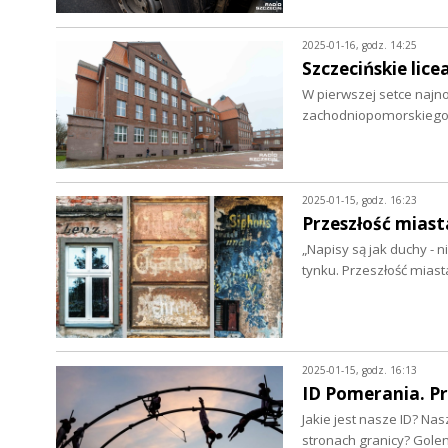
2025-01-16, godz. 14:25
Szczecińskie lice
W pierwszej setce najn
zachodniopomorskiego.
2025-01-15, godz. 16:23
Przeszłość mias
„Napisy są jak duchy - 
tynku. Przeszłość mias
2025-01-15, godz. 16:13
ID Pomerania. P
Jakie jest nasze ID? N
stronach granicy? Gole