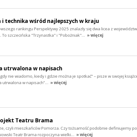
a i technika wśród najlepszych w kraju
owszego rankingu Perspektywy 2025 znalazły się dwa licea z województ
 To szczecińska "Trzynastka" i "Pobożniak"…
» więcej
ta utrwalona w napisach
nigdy nie wiadomo, kiedy i gdzie można je spotkać” – pisze w swojej książ
ta utrwalona w napisach”…
» więcej
rojekt Teatru Brama
asze, czyli mieszkańców Pomorza. Czy tożsamość podobnie definiujemy p
niowski Teatr Brama rozpoczyna wielki…
» więcej