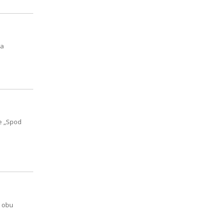
wa
ce „Spod
o obu