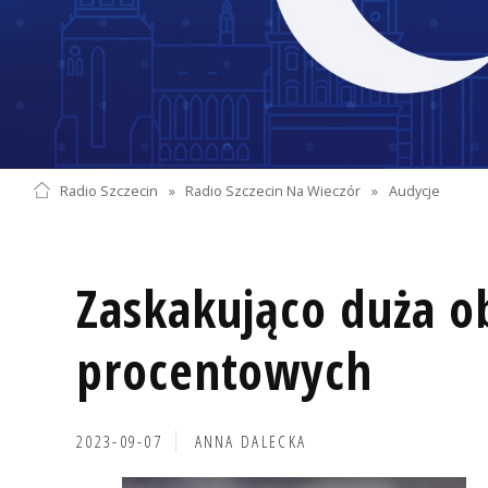
Radio Szczecin
»
Radio Szczecin Na Wieczór
»
Audycje
Zaskakująco duża o
procentowych
2023-09-07
ANNA DALECKA