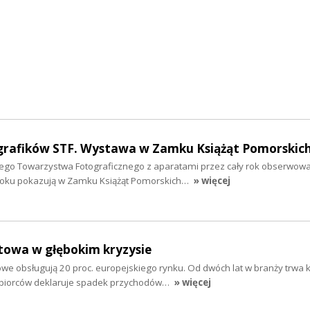
grafików STF. Wystawa w Zamku Książąt Pomorskic
ego Towarzystwa Fotograficznego z aparatami przez cały rok obserwowali
oku pokazują w Zamku Książąt Pomorskich…
» więcej
towa w głębokim kryzysie
owe obsługują 20 proc. europejskiego rynku. Od dwóch lat w branży trwa 
biorców deklaruje spadek przychodów…
» więcej