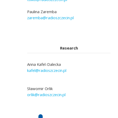
Paulina Zaremba
zaremba@radioszczecin.pl
Research
Anna Kafel-Dalecka
kafel@radioszczecin.pl
Sławomir Orlik
orlik@radioszczecin.pl