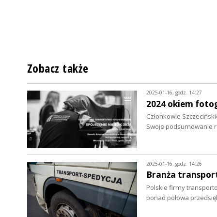
Zobacz także
2025-01-16, godz. 14:27
2024 okiem foto
Członkowie Szczeciński
Swoje podsumowanie r
2025-01-16, godz. 14:26
Branża transpor
Polskie firmy transport
ponad połowa przedsię