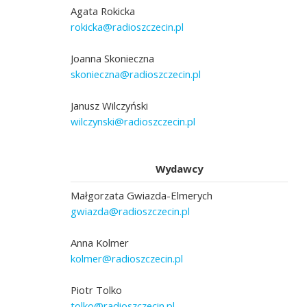
Agata Rokicka
rokicka@radioszczecin.pl
Joanna Skonieczna
skonieczna@radioszczecin.pl
Janusz Wilczyński
wilczynski@radioszczecin.pl
Wydawcy
Małgorzata Gwiazda-Elmerych
gwiazda@radioszczecin.pl
Anna Kolmer
kolmer@radioszczecin.pl
Piotr Tolko
tolko@radioszczecin.pl