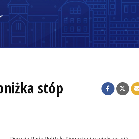
bniżka stóp
Decyzja Rady Polityki Pieniężnej o większej niż