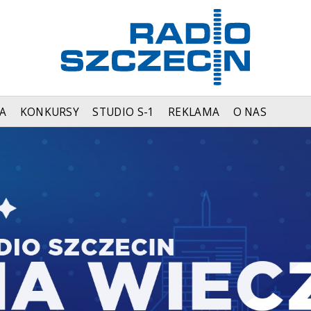
A
KONKURSY
STUDIO S-1
REKLAMA
O NAS