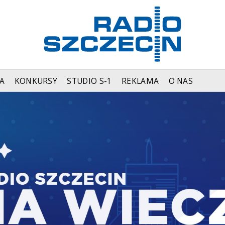
A
KONKURSY
STUDIO S-1
REKLAMA
O NAS