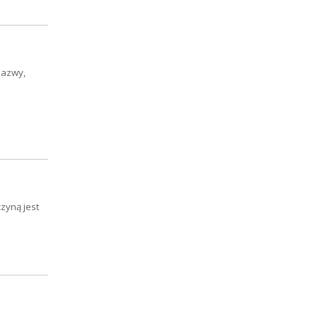
nazwy,
zyną jest