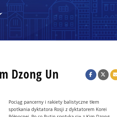
Kim Dzong Un
Pociąg pancerny i rakiety balistyczne tłem
spotkania dyktatora Rosji z dyktatorem Korei
Północnej. Po co Putin spotyka się z Kim Dzong