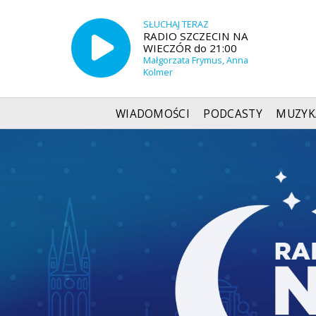
SŁUCHAJ TERAZ
RADIO SZCZECIN NA
WIECZÓR do 21:00
Małgorzata Frymus, Anna
Kolmer
WIADOMOŚCI
PODCASTY
MUZYK