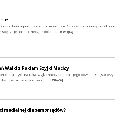
 tuż
się w Zachodniopomorskiem ferie zimowe. Gdy są one zimowymi tylko z 
ak spędzą je nasze dzieci. Jak dobrze…
» więcej
eń Walki z Rakiem Szyjki Macicy
iet chorujących na raka szyjki macicy umiera z jego powodu. Często przyc
 zbyt późnym etapie rozwoju…
» więcej
ści medialnej dla samorządów?