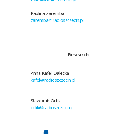
Paulina Zaremba
zaremba@radioszczecin.pl
Research
Anna Kafel-Dalecka
kafel@radioszczecin.pl
Sławomir Orlik
orlik@radioszczecin.pl