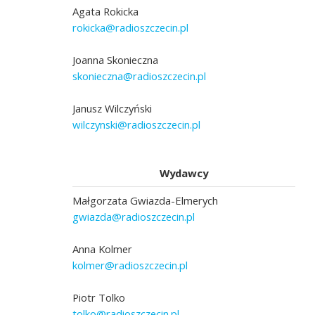
Agata Rokicka
rokicka@radioszczecin.pl
Joanna Skonieczna
skonieczna@radioszczecin.pl
Janusz Wilczyński
wilczynski@radioszczecin.pl
Wydawcy
Małgorzata Gwiazda-Elmerych
gwiazda@radioszczecin.pl
Anna Kolmer
kolmer@radioszczecin.pl
Piotr Tolko
tolko@radioszczecin.pl