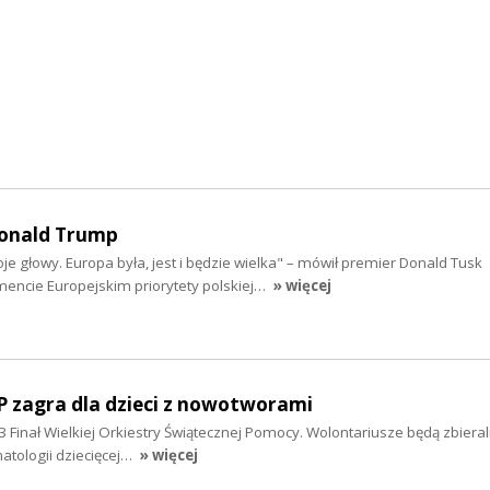
Donald Trump
e głowy. Europa była, jest i będzie wielka" – mówił premier Donald Tusk
mencie Europejskim priorytety polskiej…
» więcej
P zagra dla dzieci z nowotworami
33 Finał Wielkiej Orkiestry Świątecznej Pomocy. Wolontariusze będą zbieral
matologii dziecięcej…
» więcej