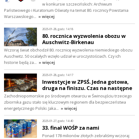
w konkursie szczecińskich: Archiwum
Państwowego i Kuratorium Oświaty na temat 80. rocznicy Powstania
Warszawskiego…
» więcej
2025-01-28, godz. 14:18
80. rocznica wyzwolenia obozu w
Auschwitz-Birkenau
Wczoraj świat obchodził 80. rocznicę wyzwolenia niemieckiego obozu
Auschwitz. 50 ocalałych wzięło udział w uroczystościach. Czy ich
historie będą za…
» więcej
2025-01-28, godz. 14:17
Inwestycje w ZPSŚ. Jedna gotowa,
druga na finiszu. Czas na następne
Zachodniopomorskie po środowym otwarciu w Świnoujściu trzeciego
zbiornika gazu stało się kluczowym regionem dla bezpieczeństwa
energetycznego Polski. Jaka…
» więcej
2025-01-27, godz. 14:40
33. finał WOŚP za nami
Ponad 178 milionów złotych zebraliśmy wczoraj