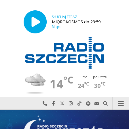
SŁUCHAJ TERAZ
MIQROKOSMOS do 23:59
Miqro
°C
jutro
pojutrze
14
°C
°C
24
30
Najlepiej po prostu do nas zadzwoń
Odwiedź nas na Facebook-u
Odwiedź nas na X
Odwiedź nas na Instagram-ie
Odwiedź nas na TikTok-u
Szukaj nas na Spotify
Wyślij do nas w
Szukaj