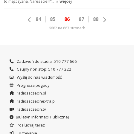
to mężczyzna. Nareszcie!!!”…
» więcej
84
85
86
87
88
6662 na 667 stronach
Zadzwoń do studia: 510 777 666
Czujny non stop: 510 777 222
Wyślij do nas wiadomość
Prognoza pogody
radioszczecin.pl
radioszczecinextra.pl
radioszczecin.tv
Biuletyn Informacji Publicznej
Posłuchaj teraz
Logowanie