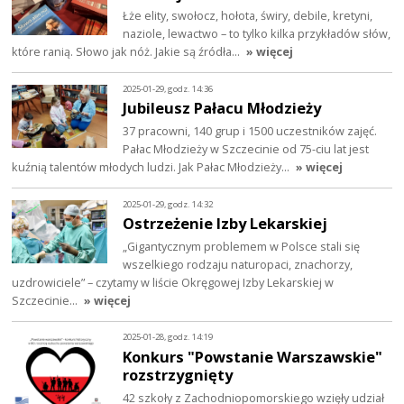
Łże elity, swołocz, hołota, świry, debile, kretyni,
naziole, lewactwo – to tylko kilka przykładów słów,
które ranią. Słowo jak nóż. Jakie są źródła…
» więcej
2025-01-29, godz. 14:36
Jubileusz Pałacu Młodzieży
37 pracowni, 140 grup i 1500 uczestników zajęć.
Pałac Młodzieży w Szczecinie od 75-ciu lat jest
kuźnią talentów młodych ludzi. Jak Pałac Młodzieży…
» więcej
2025-01-29, godz. 14:32
Ostrzeżenie Izby Lekarskiej
„Gigantycznym problemem w Polsce stali się
wszelkiego rodzaju naturopaci, znachorzy,
uzdrowiciele” – czytamy w liście Okręgowej Izby Lekarskiej w
Szczecinie…
» więcej
2025-01-28, godz. 14:19
Konkurs "Powstanie Warszawskie"
rozstrzygnięty
42 szkoły z Zachodniopomorskiego wzięły udział