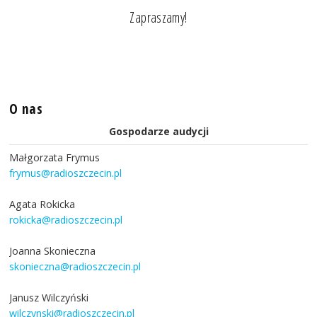
Zapraszamy!
O nas
Gospodarze audycji
Małgorzata Frymus
frymus@radioszczecin.pl
Agata Rokicka
rokicka@radioszczecin.pl
Joanna Skonieczna
skonieczna@radioszczecin.pl
Janusz Wilczyński
wilczynski@radioszczecin.pl