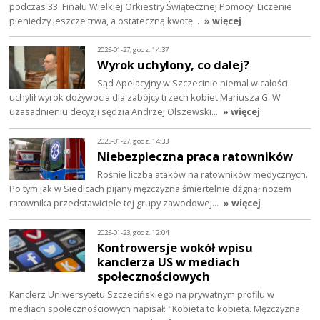
podczas 33. Finału Wielkiej Orkiestry Świątecznej Pomocy. Liczenie
pieniędzy jeszcze trwa, a ostateczną kwotę…
» więcej
2025-01-27, godz. 14:37
Wyrok uchylony, co dalej?
Sąd Apelacyjny w Szczecinie niemal w całości
uchylił wyrok dożywocia dla zabójcy trzech kobiet Mariusza G. W
uzasadnieniu decyzji sędzia Andrzej Olszewski…
» więcej
2025-01-27, godz. 14:33
Niebezpieczna praca ratowników
Rośnie liczba ataków na ratowników medycznych.
Po tym jak w Siedlcach pijany mężczyzna śmiertelnie dźgnął nożem
ratownika przedstawiciele tej grupy zawodowej…
» więcej
2025-01-23, godz. 12:04
Kontrowersje wokół wpisu
kanclerza US w mediach
społecznościowych
Kanclerz Uniwersytetu Szczecińskiego na prywatnym profilu w
mediach społecznościowych napisał: "Kobieta to kobieta. Mężczyzna