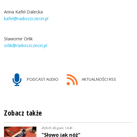
Anna Kafel-Dalecka
kafel@radioszczecin.pl
Sławomir Orlik
orlik@radioszczecin.pl
PODCAST AUDIO
AKTUALNOŚCI RSS
Zobacz także
2025-01-29, godz. 14:40
"Słowo jak nóż"