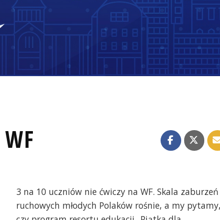
y WF
3 na 10 uczniów nie ćwiczy na WF. Skala zaburzeń
ruchowych młodych Polaków rośnie, a my pytamy
czy program resortu edukacji „Piątka dla