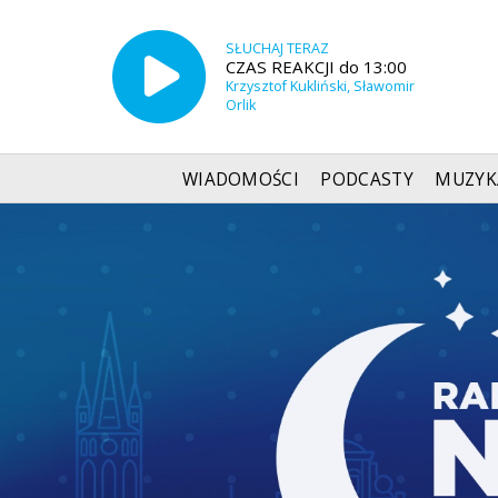
SŁUCHAJ TERAZ
CZAS REAKCJI do 13:00
Krzysztof Kukliński, Sławomir
Orlik
WIADOMOŚCI
PODCASTY
MUZYK