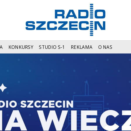
A
KONKURSY
STUDIO S-1
REKLAMA
O NAS