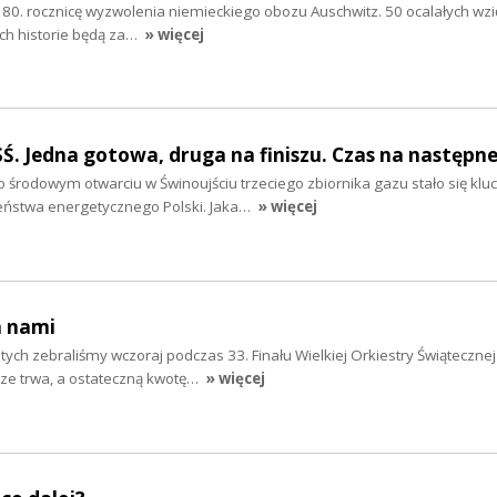
 80. rocznicę wyzwolenia niemieckiego obozu Auschwitz. 50 ocalałych wzię
ich historie będą za…
» więcej
Ś. Jedna gotowa, druga na finiszu. Czas na następn
środowym otwarciu w Świnoujściu trzeciego zbiornika gazu stało się kl
eństwa energetycznego Polski. Jaka…
» więcej
a nami
ych zebraliśmy wczoraj podczas 33. Finału Wielkiej Orkiestry Świąteczne
cze trwa, a ostateczną kwotę…
» więcej