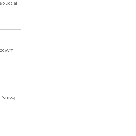
ło udział
e
uczowym
j Pomocy.