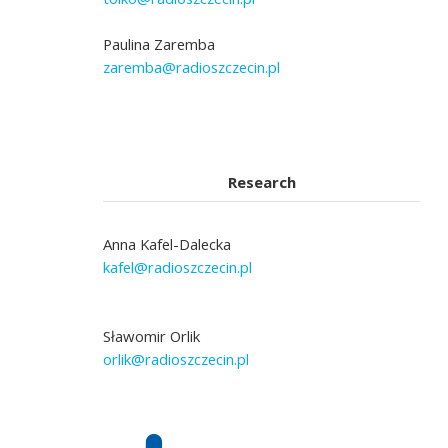
Paulina Zaremba
zaremba@radioszczecin.pl
Research
Anna Kafel-Dalecka
kafel@radioszczecin.pl
Sławomir Orlik
orlik@radioszczecin.pl