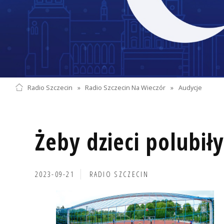
Radio Szczecin
»
Radio Szczecin Na Wieczór
»
Audycje
Żeby dzieci polubił
2023-09-21
RADIO SZCZECIN