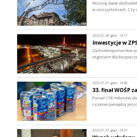
Wczoraj świat obchodził
w uroczystościach. Czy 
2025-01-28, godz. 14:17
Inwestycje w ZPS
Zachodniopomorskie po 
regionem dla bezpiecz
2025-01-27, godz. 14:40
33. finał WOŚP z
Ponad 178 milionów złot
Liczenie pieniędzy jesz
2025-01-27, godz. 14:37