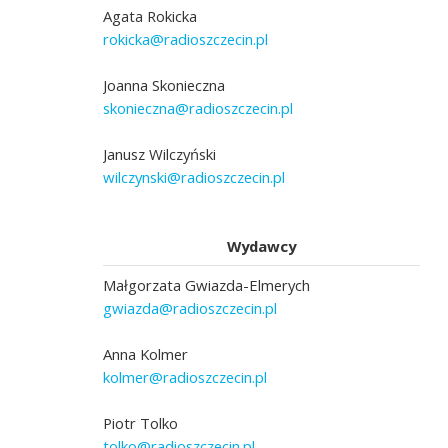
Agata Rokicka
rokicka@radioszczecin.pl
Joanna Skonieczna
skonieczna@radioszczecin.pl
Janusz Wilczyński
wilczynski@radioszczecin.pl
Wydawcy
Małgorzata Gwiazda-Elmerych
gwiazda@radioszczecin.pl
Anna Kolmer
kolmer@radioszczecin.pl
Piotr Tolko
tolko@radioszczecin.pl