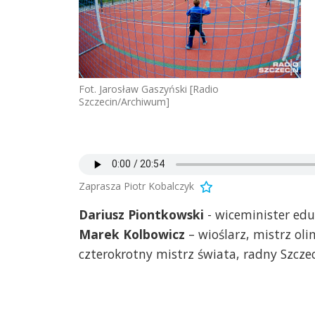
Fot. Jarosław Gaszyński [Radio
Szczecin/Archiwum]
Zaprasza Piotr Kobalczyk
Dariusz Piontkowski
- wiceminister eduk
Marek Kolbowicz
– wioślarz, mistrz oli
czterokrotny mistrz świata, radny Szcze