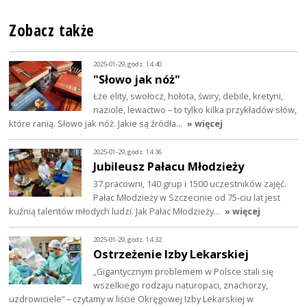
Zobacz także
2025-01-29, godz. 14:40
"Słowo jak nóż"
Łże elity, swołocz, hołota, świry, debile, kretyni,
naziole, lewactwo – to tylko kilka przykładów słów,
które ranią. Słowo jak nóż. Jakie są źródła…
» więcej
2025-01-29, godz. 14:36
Jubileusz Pałacu Młodzieży
37 pracowni, 140 grup i 1500 uczestników zajęć.
Pałac Młodzieży w Szczecinie od 75-ciu lat jest
kuźnią talentów młodych ludzi. Jak Pałac Młodzieży…
» więcej
2025-01-29, godz. 14:32
Ostrzeżenie Izby Lekarskiej
„Gigantycznym problemem w Polsce stali się
wszelkiego rodzaju naturopaci, znachorzy,
uzdrowiciele” – czytamy w liście Okręgowej Izby Lekarskiej w