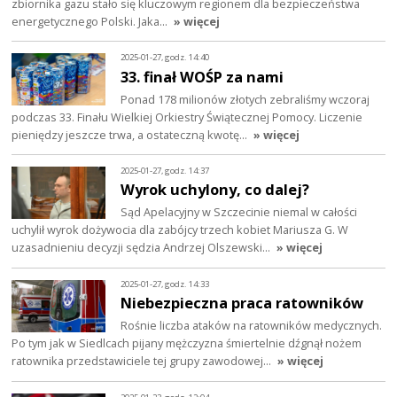
zbiornika gazu stało się kluczowym regionem dla bezpieczeństwa
energetycznego Polski. Jaka…
» więcej
2025-01-27, godz. 14:40
33. finał WOŚP za nami
Ponad 178 milionów złotych zebraliśmy wczoraj
podczas 33. Finału Wielkiej Orkiestry Świątecznej Pomocy. Liczenie
pieniędzy jeszcze trwa, a ostateczną kwotę…
» więcej
2025-01-27, godz. 14:37
Wyrok uchylony, co dalej?
Sąd Apelacyjny w Szczecinie niemal w całości
uchylił wyrok dożywocia dla zabójcy trzech kobiet Mariusza G. W
uzasadnieniu decyzji sędzia Andrzej Olszewski…
» więcej
2025-01-27, godz. 14:33
Niebezpieczna praca ratowników
Rośnie liczba ataków na ratowników medycznych.
Po tym jak w Siedlcach pijany mężczyzna śmiertelnie dźgnął nożem
ratownika przedstawiciele tej grupy zawodowej…
» więcej