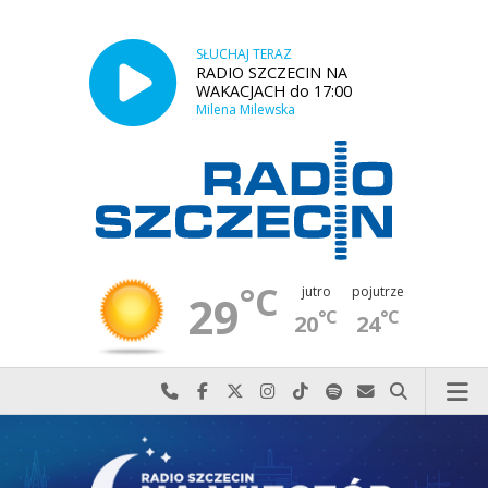
SŁUCHAJ TERAZ
RADIO SZCZECIN NA
WAKACJACH do 17:00
Milena Milewska
°C
jutro
pojutrze
29
°C
°C
20
24
Najlepiej po prostu do nas zadzwoń
Odwiedź nas na Facebook-u
Odwiedź nas na X
Odwiedź nas na Instagram-ie
Odwiedź nas na TikTok-u
Szukaj nas na Spotify
Wyślij do nas w
Szukaj