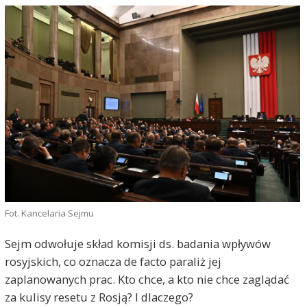
Fot. Kancelaria Sejmu
Sejm odwołuje skład komisji ds. badania wpływów
rosyjskich, co oznacza de facto paraliż jej
zaplanowanych prac. Kto chce, a kto nie chce zaglądać
za kulisy resetu z Rosją? I dlaczego?