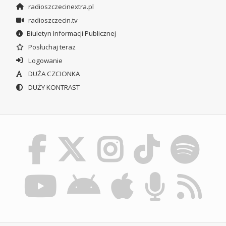
radioszczecinextra.pl
radioszczecin.tv
Biuletyn Informacji Publicznej
Posłuchaj teraz
Logowanie
DUŻA CZCIONKA
DUŻY KONTRAST