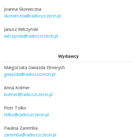
Joanna Skonieczna
skonieczna@radioszczecin.pl
Janusz Wilczyński
wilczynski@radioszczecin.pl
Wydawcy
Małgorzata Gwiazda-Elmerych
gwiazda@radioszczecin.pl
Anna Kolmer
kolmer@radioszczecin.pl
Piotr Tolko
tolko@radioszczecin.pl
Paulina Zaremba
zaremba@radioszczecin.pl