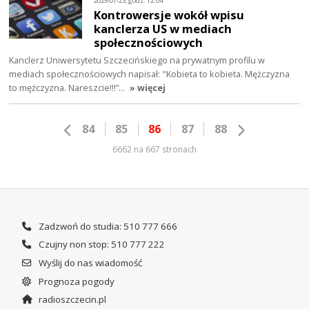
2025-01-23, godz. 12:04
Kontrowersje wokół wpisu
kanclerza US w mediach
społecznościowych
Kanclerz Uniwersytetu Szczecińskiego na prywatnym profilu w
mediach społecznościowych napisał: "Kobieta to kobieta. Mężczyzna
to mężczyzna. Nareszcie!!!”…
» więcej
84
85
86
87
88
6662 na 667 stronach
Zadzwoń do studia: 510 777 666
Czujny non stop: 510 777 222
Wyślij do nas wiadomość
Prognoza pogody
radioszczecin.pl