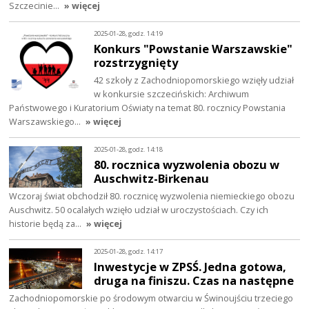
Szczecinie…
» więcej
2025-01-28, godz. 14:19
Konkurs "Powstanie Warszawskie"
rozstrzygnięty
42 szkoły z Zachodniopomorskiego wzięły udział
w konkursie szczecińskich: Archiwum
Państwowego i Kuratorium Oświaty na temat 80. rocznicy Powstania
Warszawskiego…
» więcej
2025-01-28, godz. 14:18
80. rocznica wyzwolenia obozu w
Auschwitz-Birkenau
Wczoraj świat obchodził 80. rocznicę wyzwolenia niemieckiego obozu
Auschwitz. 50 ocalałych wzięło udział w uroczystościach. Czy ich
historie będą za…
» więcej
2025-01-28, godz. 14:17
Inwestycje w ZPSŚ. Jedna gotowa,
druga na finiszu. Czas na następne
Zachodniopomorskie po środowym otwarciu w Świnoujściu trzeciego