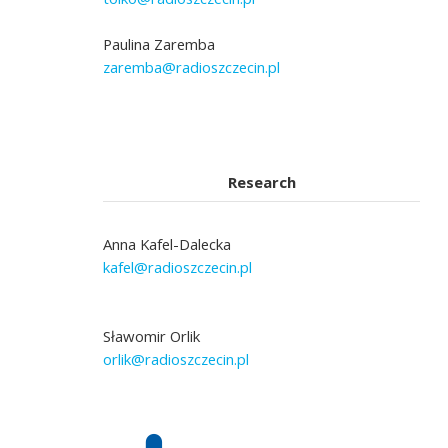
Paulina Zaremba
zaremba@radioszczecin.pl
Research
Anna Kafel-Dalecka
kafel@radioszczecin.pl
Sławomir Orlik
orlik@radioszczecin.pl