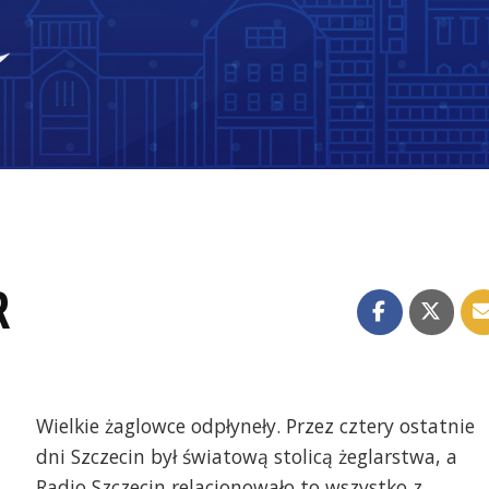
R
Wielkie żaglowce odpłyneły. Przez cztery ostatnie
dni Szczecin był światową stolicą żeglarstwa, a
Radio Szczecin relacjonowało to wszystko z