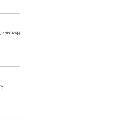
zy odrzucają
ry.