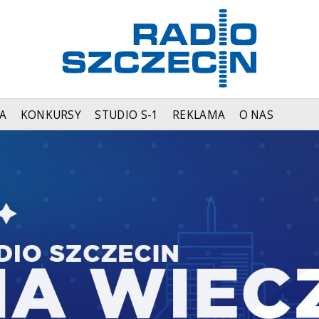
A
KONKURSY
STUDIO S-1
REKLAMA
O NAS