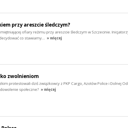
kiem przy areszcie śledczym?
amiętniającej ofiary reżimu przy areszcie śledczym w Szczecinie. Inicjator
en decydować co stawiamy…
» więcej
wko zwolnieniom
m protestowali dziś związkowcy z PKP Cargo, Azotów Police i Dolnej Od
adowolenie społeczne?
» więcej