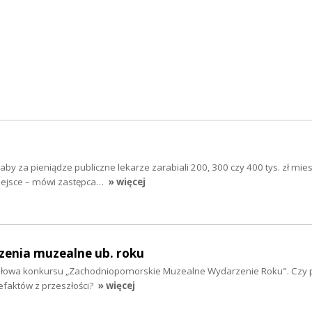
by za pieniądze publiczne lekarze zarabiali 200, 300 czy 400 tys. zł mies
iejsce – mówi zastępca…
» więcej
zenia muzealne ub. roku
inałowa konkursu „Zachodniopomorskie Muzealne Wydarzenie Roku". Czy 
efaktów z przeszłości?
» więcej