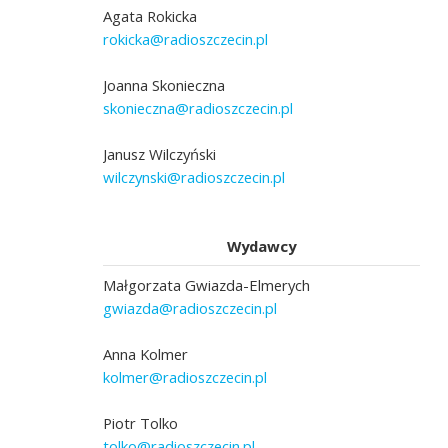
Agata Rokicka
rokicka@radioszczecin.pl
Joanna Skonieczna
skonieczna@radioszczecin.pl
Janusz Wilczyński
wilczynski@radioszczecin.pl
Wydawcy
Małgorzata Gwiazda-Elmerych
gwiazda@radioszczecin.pl
Anna Kolmer
kolmer@radioszczecin.pl
Piotr Tolko
tolko@radioszczecin.pl