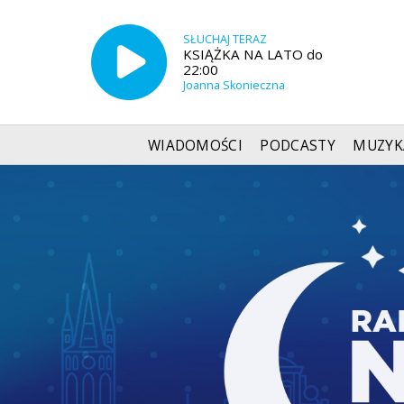
SŁUCHAJ TERAZ
KSIĄŻKA NA LATO do
22:00
Joanna Skonieczna
WIADOMOŚCI
PODCASTY
MUZYK