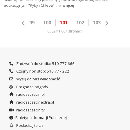
edukacyjnymi "Ryby i Chleba"…
» więcej
99
100
101
102
103
6662 na 667 stronach
Zadzwoń do studia: 510 777 666
Czujny non stop: 510 777 222
Wyślij do nas wiadomość
Prognoza pogody
radioszczecin.pl
radioszczecinextra.pl
radioszczecin.tv
Biuletyn Informacji Publicznej
Posłuchaj teraz