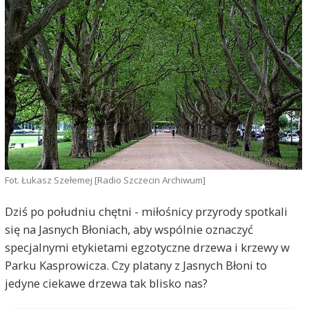
Fot. Łukasz Szełemej [Radio Szczecin Archiwum]
Dziś po południu chętni - miłośnicy przyrody spotkali
się na Jasnych Błoniach, aby wspólnie oznaczyć
specjalnymi etykietami egzotyczne drzewa i krzewy w
Parku Kasprowicza. Czy platany z Jasnych Błoni to
jedyne ciekawe drzewa tak blisko nas?