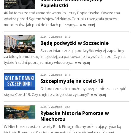
Popiełuszki
40 lat temu został zamordowany ks. Jerzy Popiełuszko. Ówczesna
władza przed Sądem Wojewódzkim w Toruniu rozegrała proces
morderców. Jak po 4 dekadach patrzymy…
» więcej
2024-10-23, godz. 15:12
Będą podwyżki w Szczecinie
Szczecinian czekają podwyżki: więcej zapłacimy
za bilety komunikacji miejskiej, za parkowanie i wywóz śmieci. Czy za
tydzień radni poprą zamiary włodarzy…
» więcej
2024-10-23, godz. 15:11
Szczepimy się na covid-19
Od poniedziałku możemy bezpłatnie zaszczepić
się na Covid 19. Czy chętnie z tego skorzystamy?
» więcej
2024-10-22, godz. 13:57
Rybacka historia Pomorza w
Niechorzu
W Niechorzu został otwarty Park Etnograficzny pokazujący rybacką
historię Pomorza. Czy jesteśmy gotowi na wędrówkę ścieżkami