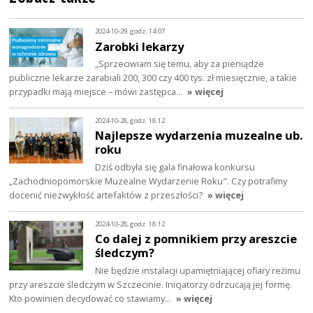
2024-10-29, godz. 14:07
Zarobki lekarzy
„Sprzeciwiam się temu, aby za pieniądze
publiczne lekarze zarabiali 200, 300 czy 400 tys. zł miesięcznie, a takie
przypadki mają miejsce – mówi zastępca…
» więcej
2024-10-28, godz. 18:12
Najlepsze wydarzenia muzealne ub.
roku
Dziś odbyła się gala finałowa konkursu
„Zachodniopomorskie Muzealne Wydarzenie Roku". Czy potrafimy
docenić niezwykłość artefaktów z przeszłości?
» więcej
2024-10-28, godz. 18:12
Co dalej z pomnikiem przy areszcie
śledczym?
Nie będzie instalacji upamiętniającej ofiary reżimu
przy areszcie śledczym w Szczecinie. Inicjatorzy odrzucają jej formę.
Kto powinien decydować co stawiamy…
» więcej