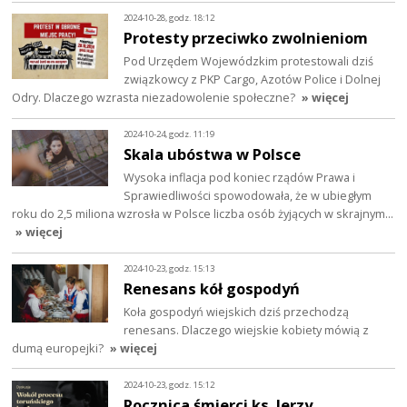
2024-10-28, godz. 18:12
Protesty przeciwko zwolnieniom
Pod Urzędem Wojewódzkim protestowali dziś
związkowcy z PKP Cargo, Azotów Police i Dolnej
Odry. Dlaczego wzrasta niezadowolenie społeczne?
» więcej
2024-10-24, godz. 11:19
Skala ubóstwa w Polsce
Wysoka inflacja pod koniec rządów Prawa i
Sprawiedliwości spowodowała, że w ubiegłym
roku do 2,5 miliona wzrosła w Polsce liczba osób żyjących w skrajnym…
» więcej
2024-10-23, godz. 15:13
Renesans kół gospodyń
Koła gospodyń wiejskich dziś przechodzą
renesans. Dlaczego wiejskie kobiety mówią z
dumą europejki?
» więcej
2024-10-23, godz. 15:12
Rocznica śmierci ks. Jerzy