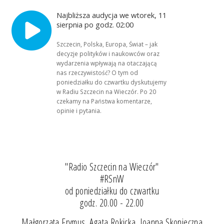
Najbliższa audycja we wtorek, 11
sierpnia po godz. 02:00
Szczecin, Polska, Europa, Świat – jak
decyzje polityków i naukowców oraz
wydarzenia wpływają na otaczającą
nas rzeczywistość? O tym od
poniedziałku do czwartku dyskutujemy
w Radiu Szczecin na Wieczór. Po 20
czekamy na Państwa komentarze,
opinie i pytania.
"Radio Szczecin na Wieczór"
#RSnW
od poniedziałku do czwartku
godz. 20.00 - 22.00
Małgorzata Frymus, Agata Rokicka, Joanna Skonieczna