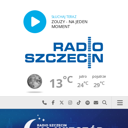
SŁUCHAJ TERAZ
ZOUZY - NA JEDEN
MOMENT
°C
jutro
pojutrze
13
°C
°C
24
29
Najlepiej po prostu do nas zadzwoń
Odwiedź nas na Facebook-u
Odwiedź nas na X
Odwiedź nas na Instagram-ie
Odwiedź nas na TikTok-u
Szukaj nas na Spotify
Wyślij do nas w
Szukaj