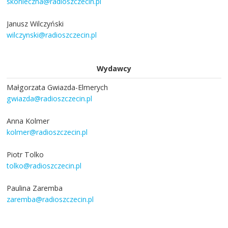
skonieczna@radioszczecin.pl
Janusz Wilczyński
wilczynski@radioszczecin.pl
Wydawcy
Małgorzata Gwiazda-Elmerych
gwiazda@radioszczecin.pl
Anna Kolmer
kolmer@radioszczecin.pl
Piotr Tolko
tolko@radioszczecin.pl
Paulina Zaremba
zaremba@radioszczecin.pl