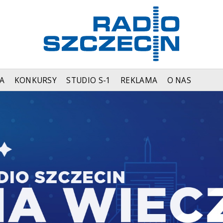
A
KONKURSY
STUDIO S-1
REKLAMA
O NAS