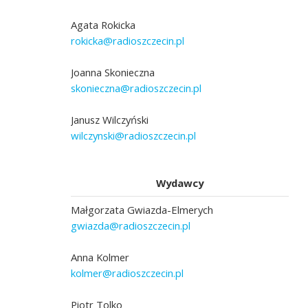
Agata Rokicka
rokicka@radioszczecin.pl
Joanna Skonieczna
skonieczna@radioszczecin.pl
Janusz Wilczyński
wilczynski@radioszczecin.pl
Wydawcy
Małgorzata Gwiazda-Elmerych
gwiazda@radioszczecin.pl
Anna Kolmer
kolmer@radioszczecin.pl
Piotr Tolko