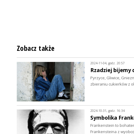
Zobacz także
2024-11-04, godz. 20:57
Rzadziej bijemy d
Pyrzyce, Gliwice, Gniez
zbieraniu cukierków z o
2024-10-31, godz. 16:34
Symbolika Frank
Frankenstein to bohate
Frankensteina z wyobc