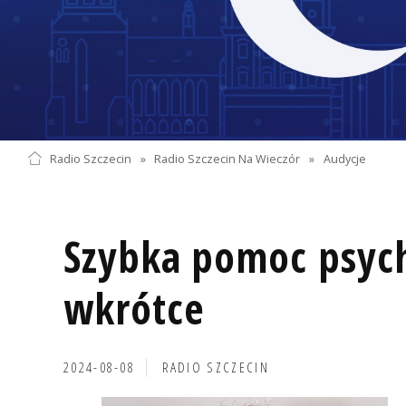
Radio Szczecin
»
Radio Szczecin Na Wieczór
»
Audycje
Szybka pomoc psych
wkrótce
2024-08-08
RADIO SZCZECIN