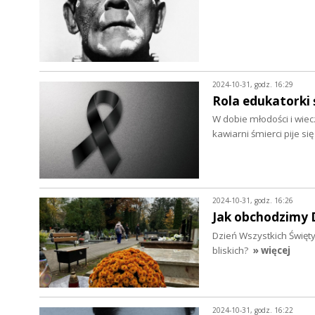
2024-10-31, godz. 16:29
Rola edukatorki 
W dobie młodości i wiec
kawiarni śmierci pije si
2024-10-31, godz. 16:26
Jak obchodzimy 
Dzień Wszystkich Święty
bliskich?
» więcej
2024-10-31, godz. 16:22