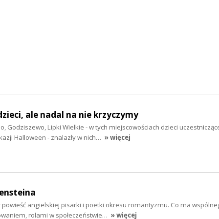
zieci, ale nadal na nie krzyczymy
no, Godziszewo, Lipki Wielkie - w tych miejscowościach dzieci uczestnicząc
kazji Halloween - znalazły w nich…
» więcej
ensteina
r powieść angielskiej pisarki i poetki okresu romantyzmu. Co ma wspóln
owaniem, rolami w społeczeństwie…
» więcej