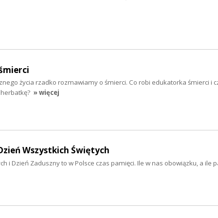
śmierci
znego życia rzadko rozmawiamy o śmierci. Co robi edukatorka śmierci i 
ę herbatkę?
» więcej
Dzień Wszystkich Świętych
ch i Dzień Zaduszny to w Polsce czas pamięci. Ile w nas obowiązku, a ile p