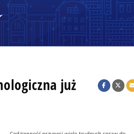
ologiczna już
Codzienność przynosi wiele trudnych spraw do