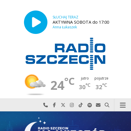
SŁUCHAJ TERAZ
AKTYWNA SOBOTA do 17:00
Anna Łukaszek
°C
jutro
pojutrze
24
°C
°C
30
32
Najlepiej po prostu do nas zadzwoń
Odwiedź nas na Facebook-u
Odwiedź nas na X
Odwiedź nas na Instagram-ie
Odwiedź nas na TikTok-u
Szukaj nas na Spotify
Wyślij do nas w
Szukaj