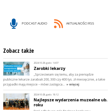
PODCAST AUDIO
AKTUALNOŚCI RSS
Zobacz także
2024-10-29, godz. 14:07
Zarobki lekarzy
„Sprzeciwiam się temu, aby za pieniądze
publiczne lekarze zarabiali 200, 300 czy 400 tys. zł miesięcznie, a takie
przypadki mają miejsce – mówi zastępca…
» więcej
2024-10-28, godz. 18:12
Najlepsze wydarzenia muzealne ub.
roku