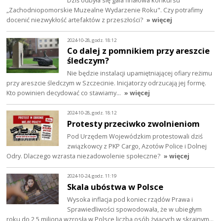
Dziś odbyła się gala finałowa konkursu
„Zachodniopomorskie Muzealne Wydarzenie Roku". Czy potrafimy
docenić niezwykłość artefaktów z przeszłości?
» więcej
2024-10-28, godz. 18:12
Co dalej z pomnikiem przy areszcie
śledczym?
Nie będzie instalacji upamiętniającej ofiary reżimu
przy areszcie śledczym w Szczecinie. Inicjatorzy odrzucają jej formę.
Kto powinien decydować co stawiamy…
» więcej
2024-10-28, godz. 18:12
Protesty przeciwko zwolnieniom
Pod Urzędem Wojewódzkim protestowali dziś
związkowcy z PKP Cargo, Azotów Police i Dolnej
Odry. Dlaczego wzrasta niezadowolenie społeczne?
» więcej
2024-10-24, godz. 11:19
Skala ubóstwa w Polsce
Wysoka inflacja pod koniec rządów Prawa i
Sprawiedliwości spowodowała, że w ubiegłym
roku do 2,5 miliona wzrosła w Polsce liczba osób żyjących w skrajnym…