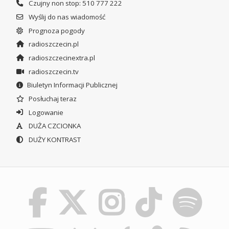
Czujny non stop: 510 777 222
Wyślij do nas wiadomość
Prognoza pogody
radioszczecin.pl
radioszczecinextra.pl
radioszczecin.tv
Biuletyn Informacji Publicznej
Posłuchaj teraz
Logowanie
DUŻA CZCIONKA
DUŻY KONTRAST