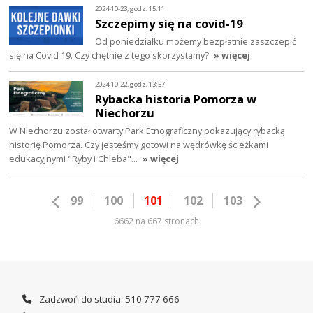
2024-10-23, godz. 15:11
Szczepimy się na covid-19
Od poniedziałku możemy bezpłatnie zaszczepić
się na Covid 19. Czy chętnie z tego skorzystamy?
» więcej
2024-10-22, godz. 13:57
Rybacka historia Pomorza w
Niechorzu
W Niechorzu został otwarty Park Etnograficzny pokazujący rybacką
historię Pomorza. Czy jesteśmy gotowi na wędrówkę ścieżkami
edukacyjnymi "Ryby i Chleba"…
» więcej
99
100
101
102
103
6662 na 667 stronach
Zadzwoń do studia: 510 777 666