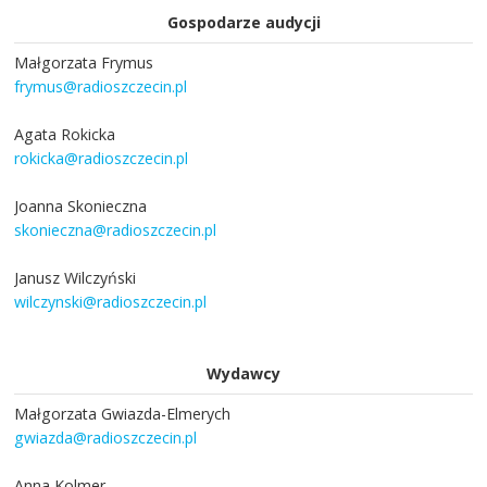
Gospodarze audycji
Małgorzata Frymus
frymus@radioszczecin.pl
Agata Rokicka
rokicka@radioszczecin.pl
Joanna Skonieczna
skonieczna@radioszczecin.pl
Janusz Wilczyński
wilczynski@radioszczecin.pl
Wydawcy
Małgorzata Gwiazda-Elmerych
gwiazda@radioszczecin.pl
Anna Kolmer