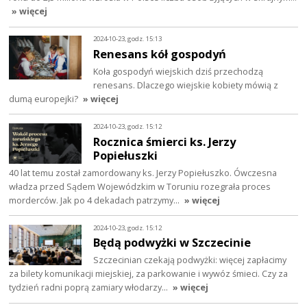
» więcej
2024-10-23, godz. 15:13
Renesans kół gospodyń
Koła gospodyń wiejskich dziś przechodzą
renesans. Dlaczego wiejskie kobiety mówią z
dumą europejki?
» więcej
2024-10-23, godz. 15:12
Rocznica śmierci ks. Jerzy
Popiełuszki
40 lat temu został zamordowany ks. Jerzy Popiełuszko. Ówczesna
władza przed Sądem Wojewódzkim w Toruniu rozegrała proces
morderców. Jak po 4 dekadach patrzymy…
» więcej
2024-10-23, godz. 15:12
Będą podwyżki w Szczecinie
Szczecinian czekają podwyżki: więcej zapłacimy
za bilety komunikacji miejskiej, za parkowanie i wywóz śmieci. Czy za
tydzień radni poprą zamiary włodarzy…
» więcej