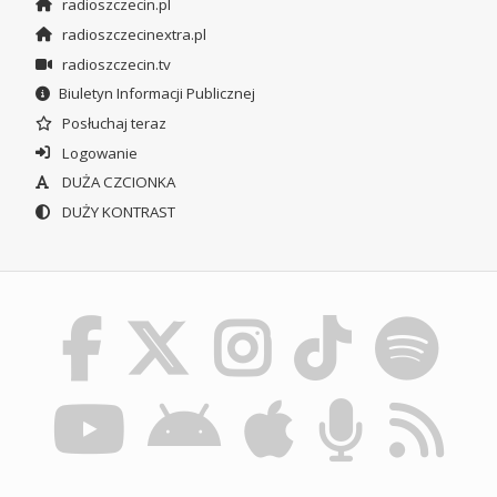
radioszczecin.pl
radioszczecinextra.pl
radioszczecin.tv
Biuletyn Informacji Publicznej
Posłuchaj teraz
Logowanie
DUŻA CZCIONKA
DUŻY KONTRAST