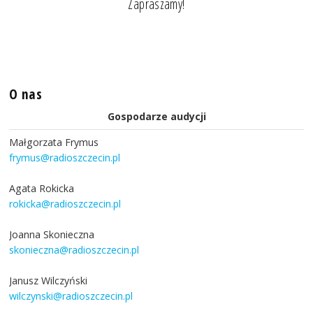
Zapraszamy!
O nas
Gospodarze audycji
Małgorzata Frymus
frymus@radioszczecin.pl
Agata Rokicka
rokicka@radioszczecin.pl
Joanna Skonieczna
skonieczna@radioszczecin.pl
Janusz Wilczyński
wilczynski@radioszczecin.pl