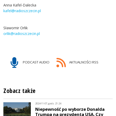
Anna Kafel-Dalecka
kafel@radioszczecin.pl
Sławomir Orlik
orlik@radioszczecin.pl
PODCAST AUDIO
AKTUALNOŚCI RSS
Zobacz także
2024-11-07, godz. 21:24
Niepewność po wyborze Donalda
Trumpa na prezydenta USA. Czy