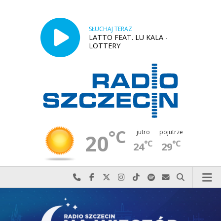
SŁUCHAJ TERAZ
LATTO FEAT. LU KALA -
LOTTERY
°C
jutro
pojutrze
20
°C
°C
24
29
Najlepiej po prostu do nas zadzwoń
Odwiedź nas na Facebook-u
Odwiedź nas na X
Odwiedź nas na Instagram-ie
Odwiedź nas na TikTok-u
Szukaj nas na Spotify
Wyślij do nas w
Szukaj