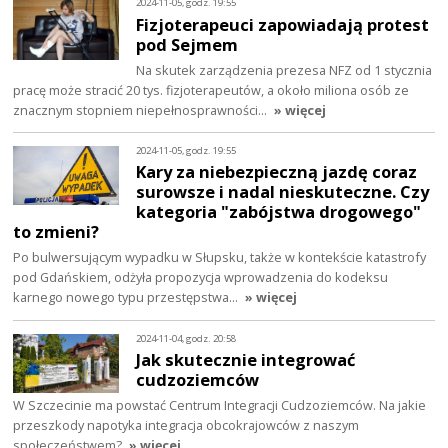
2024-11-05, godz. 19:55
Fizjoterapeuci zapowiadają protest
pod Sejmem
Na skutek zarządzenia prezesa NFZ od 1 stycznia
pracę może stracić 20 tys. fizjoterapeutów, a około miliona osób ze
znacznym stopniem niepełnosprawności…
» więcej
2024-11-05, godz. 19:55
Kary za niebezpieczną jazdę coraz
surowsze i nadal nieskuteczne. Czy
kategoria "zabójstwa drogowego"
to zmieni?
Po bulwersującym wypadku w Słupsku, także w kontekście katastrofy
pod Gdańskiem, odżyła propozycja wprowadzenia do kodeksu
karnego nowego typu przestępstwa…
» więcej
2024-11-04, godz. 20:58
Jak skutecznie integrować
cudzoziemców
W Szczecinie ma powstać Centrum Integracji Cudzoziemców. Na jakie
przeszkody napotyka integracja obcokrajowców z naszym
społeczeństwem?
» więcej