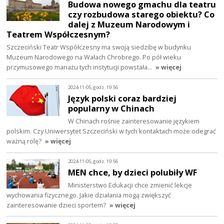
Budowa nowego gmachu dla teatru
czy rozbudowa starego obiektu? Co
dalej z Muzeum Narodowym i
Teatrem Współczesnym?
Szczeciński Teatr Współczesny ma swoją siedzibę w budynku
Muzeum Narodowego na Wałach Chrobrego. Po pół wieku
przymusowego mariażu tych instytucji powstała…
» więcej
2024-11-05, godz. 19:56
Język polski coraz bardziej
popularny w Chinach
W Chinach rośnie zainteresowanie językiem
polskim. Czy Uniwersytet Szczeciński w tych kontaktach może odegrać
ważną rolę?
» więcej
2024-11-05, godz. 19:56
MEN chce, by dzieci polubiły WF
Ministerstwo Edukacji chce zmienić lekcje
wychowania fizycznego. Jakie działania mogą zwiększyć
zainteresowanie dzieci sportem?
» więcej