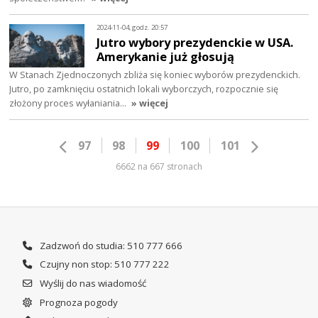
2024-11-04, godz. 20:57
Jutro wybory prezydenckie w USA.
Amerykanie już głosują
W Stanach Zjednoczonych zbliża się koniec wyborów prezydenckich.
Jutro, po zamknięciu ostatnich lokali wyborczych, rozpocznie się
złożony proces wyłaniania…
» więcej
97
98
99
100
101
6662 na 667 stronach
Zadzwoń do studia: 510 777 666
Czujny non stop: 510 777 222
Wyślij do nas wiadomość
Prognoza pogody