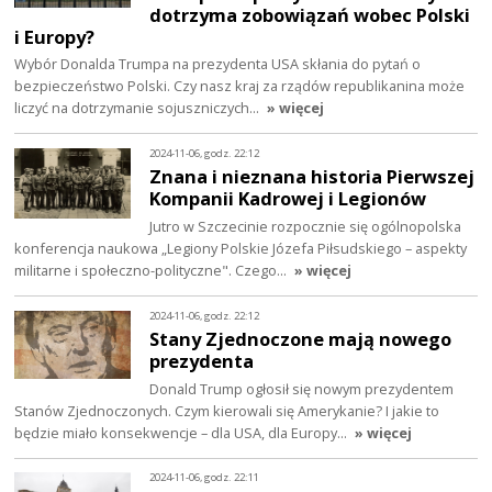
dotrzyma zobowiązań wobec Polski
i Europy?
Wybór Donalda Trumpa na prezydenta USA skłania do pytań o
bezpieczeństwo Polski. Czy nasz kraj za rządów republikanina może
liczyć na dotrzymanie sojuszniczych…
» więcej
2024-11-06, godz. 22:12
Znana i nieznana historia Pierwszej
Kompanii Kadrowej i Legionów
Jutro w Szczecinie rozpocznie się ogólnopolska
konferencja naukowa „Legiony Polskie Józefa Piłsudskiego – aspekty
militarne i społeczno-polityczne". Czego…
» więcej
2024-11-06, godz. 22:12
Stany Zjednoczone mają nowego
prezydenta
Donald Trump ogłosił się nowym prezydentem
Stanów Zjednoczonych. Czym kierowali się Amerykanie? I jakie to
będzie miało konsekwencje – dla USA, dla Europy…
» więcej
2024-11-06, godz. 22:11