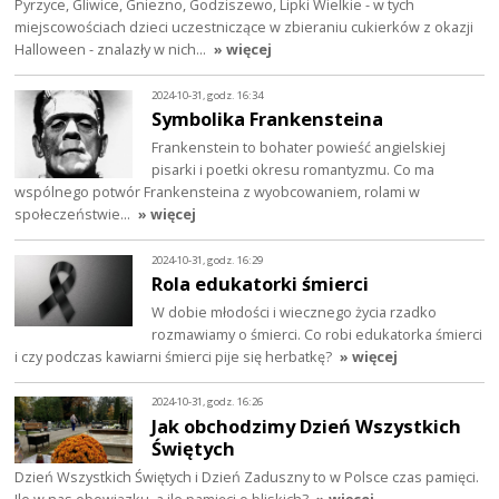
Pyrzyce, Gliwice, Gniezno, Godziszewo, Lipki Wielkie - w tych
miejscowościach dzieci uczestniczące w zbieraniu cukierków z okazji
Halloween - znalazły w nich…
» więcej
2024-10-31, godz. 16:34
Symbolika Frankensteina
Frankenstein to bohater powieść angielskiej
pisarki i poetki okresu romantyzmu. Co ma
wspólnego potwór Frankensteina z wyobcowaniem, rolami w
społeczeństwie…
» więcej
2024-10-31, godz. 16:29
Rola edukatorki śmierci
W dobie młodości i wiecznego życia rzadko
rozmawiamy o śmierci. Co robi edukatorka śmierci
i czy podczas kawiarni śmierci pije się herbatkę?
» więcej
2024-10-31, godz. 16:26
Jak obchodzimy Dzień Wszystkich
Świętych
Dzień Wszystkich Świętych i Dzień Zaduszny to w Polsce czas pamięci.