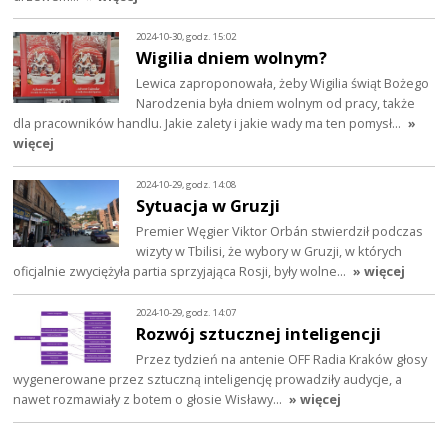
2024-10-30, godz. 15:02
Wigilia dniem wolnym?
Lewica zaproponowała, żeby Wigilia świąt Bożego
Narodzenia była dniem wolnym od pracy, także
dla pracowników handlu. Jakie zalety i jakie wady ma ten pomysł…
»
więcej
2024-10-29, godz. 14:08
Sytuacja w Gruzji
Premier Węgier Viktor Orbán stwierdził podczas
wizyty w Tbilisi, że wybory w Gruzji, w których
oficjalnie zwyciężyła partia sprzyjająca Rosji, były wolne…
» więcej
2024-10-29, godz. 14:07
Rozwój sztucznej inteligencji
Przez tydzień na antenie OFF Radia Kraków głosy
wygenerowane przez sztuczną inteligencję prowadziły audycje, a
nawet rozmawiały z botem o głosie Wisławy…
» więcej