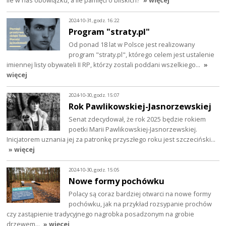
Ile w nas obowiązku, a ile pamięci o bliskich?
» więcej
2024-10-31, godz. 16:22
Program "straty.pl"
Od ponad 18 lat w Polsce jest realizowany
program "straty.pl", którego celem jest ustalenie
imiennej listy obywateli II RP, którzy zostali poddani wszelkiego…
»
więcej
2024-10-30, godz. 15:07
Rok Pawlikowskiej-Jasnorzewskiej
Senat zdecydował, że rok 2025 będzie rokiem
poetki Marii Pawlikowskiej-Jasnorzewskiej.
Inicjatorem uznania jej za patronkę przyszłego roku jest szczeciński…
» więcej
2024-10-30, godz. 15:05
Nowe formy pochówku
Polacy są coraz bardziej otwarci na nowe formy
pochówku, jak na przykład rozsypanie prochów
czy zastąpienie tradycyjnego nagrobka posadzonym na grobie
drzewem…
» więcej