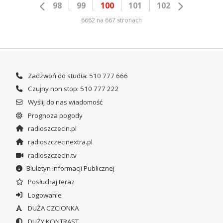
98
99
100
101
102
6662 na 667 stronach
Zadzwoń do studia: 510 777 666
Czujny non stop: 510 777 222
Wyślij do nas wiadomość
Prognoza pogody
radioszczecin.pl
radioszczecinextra.pl
radioszczecin.tv
Biuletyn Informacji Publicznej
Posłuchaj teraz
Logowanie
DUŻA CZCIONKA
DUŻY KONTRAST