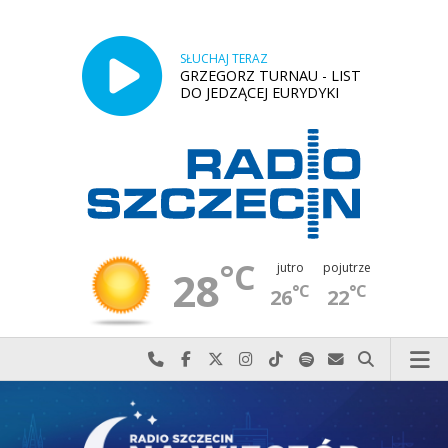
SŁUCHAJ TERAZ
GRZEGORZ TURNAU - LIST
DO JEDZĄCEJ EURYDYKI
°C
jutro
pojutrze
28
°C
°C
26
22
Najlepiej po prostu do nas zadzwoń
Odwiedź nas na Facebook-u
Odwiedź nas na X
Odwiedź nas na Instagram-ie
Odwiedź nas na TikTok-u
Szukaj nas na Spotify
Wyślij do nas w
Szukaj