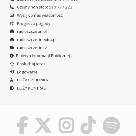
Czujny non stop: 510 777 222
Wyślij do nas wiadomość
Prognoza pogody
radioszczecin.pl
radioszczecinextra.pl
radioszczecin.tv
Biuletyn Informacji Publicznej
Posłuchaj teraz
Logowanie
DUŻA CZCIONKA
DUŻY KONTRAST