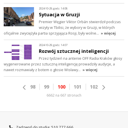
2024-10-29, godz. 14:08
Sytuacja w Gruzji
Premier Węgier Viktor Orbán stwierdził podczas
wizyty w Tbilisi, że wybory w Gruzji, w których
oficjalnie zwyciężyła partia sprzyjająca Rosji, były wolne…
» więcej
2024-10-29, godz. 14:07
Rozwój sztucznej inteligencji
Przez tydzień na antenie OFF Radia Kraków głosy
wygenerowane przez sztuczną inteligencję prowadziły audycje, a
nawet rozmawiały z botem o głosie Wisławy…
» więcej
98
99
100
101
102
6662 na 667 stronach
Zadzwoń do studia: 510 777 666