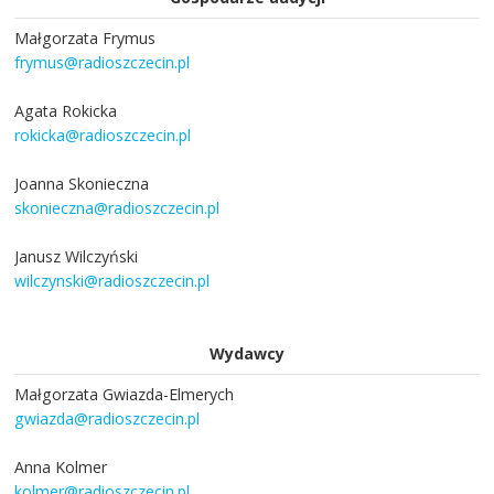
Małgorzata Frymus
frymus@radioszczecin.pl
Agata Rokicka
rokicka@radioszczecin.pl
Joanna Skonieczna
skonieczna@radioszczecin.pl
Janusz Wilczyński
wilczynski@radioszczecin.pl
Wydawcy
Małgorzata Gwiazda-Elmerych
gwiazda@radioszczecin.pl
Anna Kolmer
kolmer@radioszczecin.pl