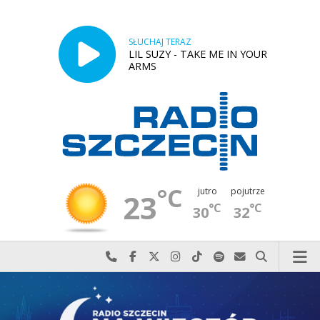
SŁUCHAJ TERAZ
LIL SUZY - TAKE ME IN YOUR
ARMS
°C
jutro
pojutrze
23
°C
°C
30
32
Najlepiej po prostu do nas zadzwoń
Odwiedź nas na Facebook-u
Odwiedź nas na X
Odwiedź nas na Instagram-ie
Odwiedź nas na TikTok-u
Szukaj nas na Spotify
Wyślij do nas w
Szukaj