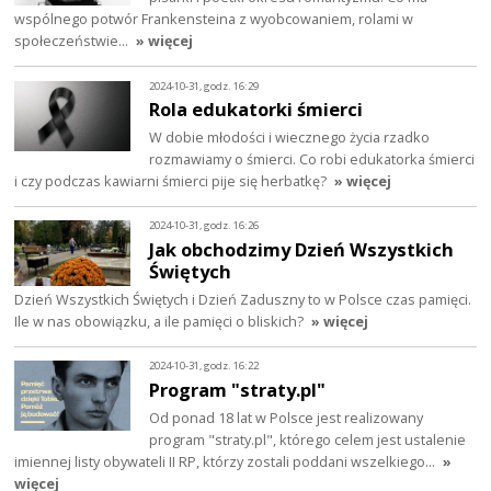
wspólnego potwór Frankensteina z wyobcowaniem, rolami w
społeczeństwie…
» więcej
2024-10-31, godz. 16:29
Rola edukatorki śmierci
W dobie młodości i wiecznego życia rzadko
rozmawiamy o śmierci. Co robi edukatorka śmierci
i czy podczas kawiarni śmierci pije się herbatkę?
» więcej
2024-10-31, godz. 16:26
Jak obchodzimy Dzień Wszystkich
Świętych
Dzień Wszystkich Świętych i Dzień Zaduszny to w Polsce czas pamięci.
Ile w nas obowiązku, a ile pamięci o bliskich?
» więcej
2024-10-31, godz. 16:22
Program "straty.pl"
Od ponad 18 lat w Polsce jest realizowany
program "straty.pl", którego celem jest ustalenie
imiennej listy obywateli II RP, którzy zostali poddani wszelkiego…
»
więcej