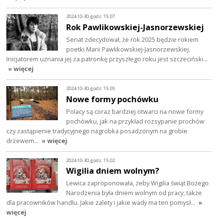
2024-10-30, godz. 15:07
Rok Pawlikowskiej-Jasnorzewskiej
Senat zdecydował, że rok 2025 będzie rokiem
poetki Marii Pawlikowskiej-Jasnorzewskiej.
Inicjatorem uznania jej za patronkę przyszłego roku jest szczeciński…
» więcej
2024-10-30, godz. 15:05
Nowe formy pochówku
Polacy są coraz bardziej otwarci na nowe formy
pochówku, jak na przykład rozsypanie prochów
czy zastąpienie tradycyjnego nagrobka posadzonym na grobie
drzewem…
» więcej
2024-10-30, godz. 15:02
Wigilia dniem wolnym?
Lewica zaproponowała, żeby Wigilia świąt Bożego
Narodzenia była dniem wolnym od pracy, także
dla pracowników handlu. Jakie zalety i jakie wady ma ten pomysł…
»
więcej