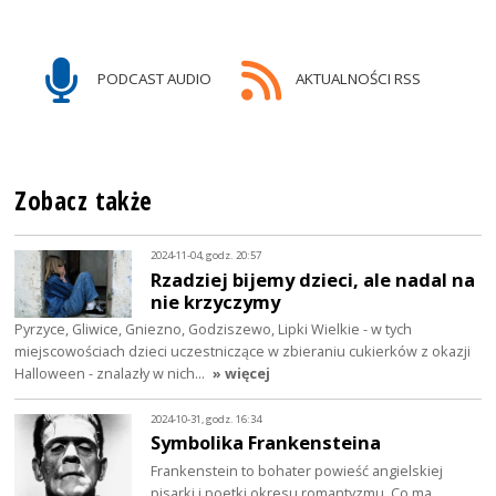
PODCAST AUDIO
AKTUALNOŚCI RSS
Zobacz także
2024-11-04, godz. 20:57
Rzadziej bijemy dzieci, ale nadal na
nie krzyczymy
Pyrzyce, Gliwice, Gniezno, Godziszewo, Lipki Wielkie - w tych
miejscowościach dzieci uczestniczące w zbieraniu cukierków z okazji
Halloween - znalazły w nich…
» więcej
2024-10-31, godz. 16:34
Symbolika Frankensteina
Frankenstein to bohater powieść angielskiej
pisarki i poetki okresu romantyzmu. Co ma