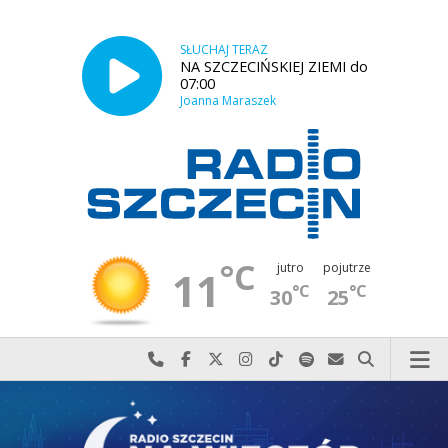
SŁUCHAJ TERAZ
NA SZCZECIŃSKIEJ ZIEMI do
07:00
Joanna Maraszek
°C
jutro
pojutrze
11
°C
°C
30
25
Najlepiej po prostu do nas zadzwoń
Odwiedź nas na Facebook-u
Odwiedź nas na X
Odwiedź nas na Instagram-ie
Odwiedź nas na TikTok-u
Szukaj nas na Spotify
Wyślij do nas w
Szukaj