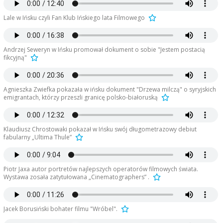
Lale w Ińsku czyli Fan Klub Ińskiego lata Filmowego
Andrzej Seweryn w Ińsku promował dokument o sobie "Jestem postacią
fikcyjną"
Agnieszka Zwiefka pokazała w ińsku dokument "Drzewa milczą" o syryjskich
emigrantach, którzy przeszli granicę polsko-białoruską
Klaudiusz Chrostowaki pokazał w Ińsku swój długometrazowy debiut
fabularny „Ultima Thule”
Piotr Jaxa autor portretów najlepszych operatorów filmowych świata.
Wystawa zosała zatytułowana „Cinematographers” .
Jacek Borusiński bohater filmu "Wróbel".