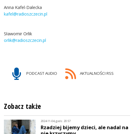
Anna Kafel-Dalecka
kafel@radioszczecin.pl
Sławomir Orlik
orlik@radioszczecin.pl
PODCAST AUDIO
AKTUALNOŚCI RSS
Zobacz także
2024-11-04, godz. 20:57
Rzadziej bijemy dzieci, ale nadal na
nie krzyczymy