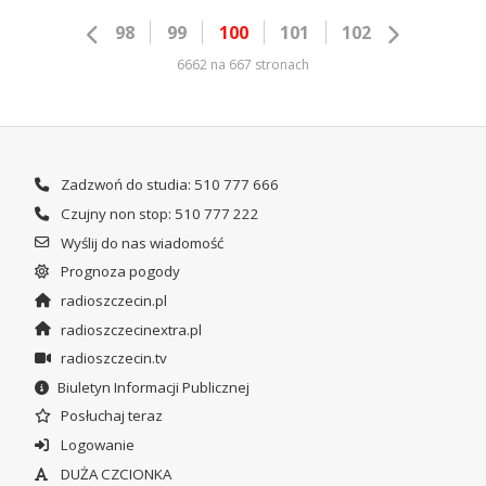
98
99
100
101
102
6662 na 667 stronach
Zadzwoń do studia: 510 777 666
Czujny non stop: 510 777 222
Wyślij do nas wiadomość
Prognoza pogody
radioszczecin.pl
radioszczecinextra.pl
radioszczecin.tv
Biuletyn Informacji Publicznej
Posłuchaj teraz
Logowanie
DUŻA CZCIONKA