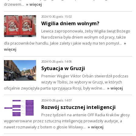
drzewem…
» więcej
2024-10-30, godz. 15:02
Wigilia dniem wolnym?
Lewica zaproponowała, żeby Wigilia świąt Bożego
Narodzenia była dniem wolnym od pracy, także
dla pracowników handlu. Jakie zalety i jakie wady ma ten pomysł…
»
więcej
2024-10-29, godz. 14:08
Sytuacja w Gruzji
Premier Węgier Viktor Orbán stwierdził podczas
wizyty w Tbilisi, że wybory w Gruzji, w których
oficjalnie zwyciężyła partia sprzyjająca Rosji, były wolne…
» więcej
2024-10-29, godz. 14:07
Rozwój sztucznej inteligencji
Przez tydzień na antenie OFF Radia Kraków głosy
wygenerowane przez sztuczną inteligencję prowadziły audycje, a
nawet rozmawiały z botem o głosie Wisławy…
» więcej