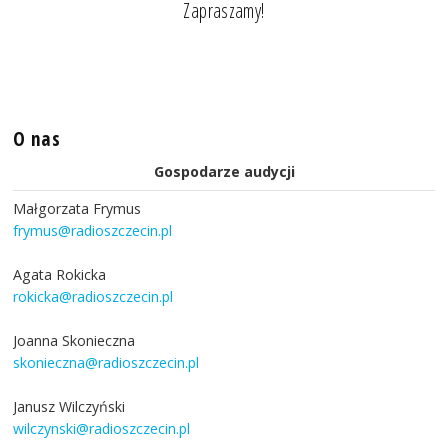
Zapraszamy!
O nas
Gospodarze audycji
Małgorzata Frymus
frymus@radioszczecin.pl
Agata Rokicka
rokicka@radioszczecin.pl
Joanna Skonieczna
skonieczna@radioszczecin.pl
Janusz Wilczyński
wilczynski@radioszczecin.pl