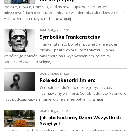
Pyrzyce, Gliwice, Gniezno, Godziszewo, Lipki Wielkie - w tych
miejscowościach dzieci uczestniczące w zbieraniu cukierków z okazji
Halloween - znalazły w nich…
» więcej
2024-10-31, godz. 16:34
Symbolika Frankensteina
Frankenstein to bohater powieść angielskiej
pisarki i poetki okresu romantyzmu. Co ma
wspólnego potwór Frankensteina z wyobcowaniem, rolami w
społeczeństwie…
» więcej
2024-10-31, godz. 16:29
Rola edukatorki śmierci
W dobie młodości i wiecznego życia rzadko
rozmawiamy o śmierci. Co robi edukatorka śmierci
i czy podczas kawiarni śmierci pije się herbatkę?
» więcej
2024-10-31, godz. 16:26
Jak obchodzimy Dzień Wszystkich
Świętych
Dzień Wszystkich Świętych i Dzień Zaduszny to w Polsce czas pamięci.