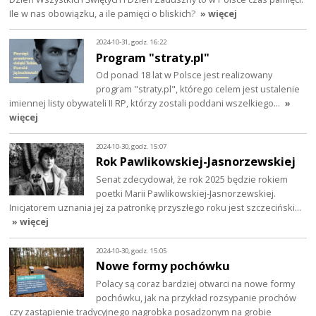
Ile w nas obowiązku, a ile pamięci o bliskich?
» więcej
2024-10-31, godz. 16:22
Program "straty.pl"
Od ponad 18 lat w Polsce jest realizowany
program "straty.pl", którego celem jest ustalenie
imiennej listy obywateli II RP, którzy zostali poddani wszelkiego…
»
więcej
2024-10-30, godz. 15:07
Rok Pawlikowskiej-Jasnorzewskiej
Senat zdecydował, że rok 2025 będzie rokiem
poetki Marii Pawlikowskiej-Jasnorzewskiej.
Inicjatorem uznania jej za patronkę przyszłego roku jest szczeciński…
» więcej
2024-10-30, godz. 15:05
Nowe formy pochówku
Polacy są coraz bardziej otwarci na nowe formy
pochówku, jak na przykład rozsypanie prochów
czy zastąpienie tradycyjnego nagrobka posadzonym na grobie