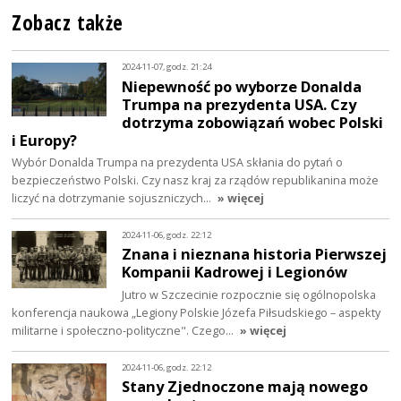
Zobacz także
2024-11-07, godz. 21:24
Niepewność po wyborze Donalda
Trumpa na prezydenta USA. Czy
dotrzyma zobowiązań wobec Polski
i Europy?
Wybór Donalda Trumpa na prezydenta USA skłania do pytań o
bezpieczeństwo Polski. Czy nasz kraj za rządów republikanina może
liczyć na dotrzymanie sojuszniczych…
» więcej
2024-11-06, godz. 22:12
Znana i nieznana historia Pierwszej
Kompanii Kadrowej i Legionów
Jutro w Szczecinie rozpocznie się ogólnopolska
konferencja naukowa „Legiony Polskie Józefa Piłsudskiego – aspekty
militarne i społeczno-polityczne". Czego…
» więcej
2024-11-06, godz. 22:12
Stany Zjednoczone mają nowego