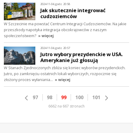
2024-11-04, godz. 20:58
Jak skutecznie integrować
cudzoziemców
W Szczecinie ma powstać Centrum Integracji Cudzoziemców. Na jakie
przeszkody napotyka integracja obcokrajowców z naszym
społeczeństwem?
» więcej
2024-11-04, godz. 20:57
Jutro wybory prezydenckie w USA.
Amerykanie już głosują
W Stanach Zjednoczonych zbliża się koniec wyborów prezydenckich.
Jutro, po zamknięciu ostatnich lokali wyborczych, rozpocznie się
złożony proces wyłaniania…
» więcej
97
98
99
100
101
6662 na 667 stronach