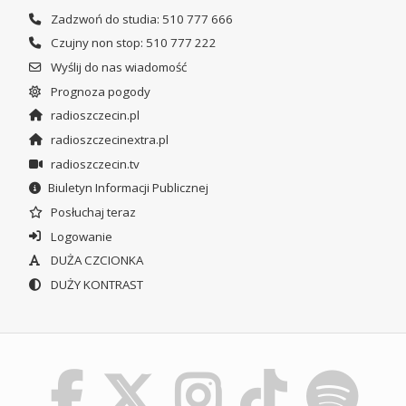
Zadzwoń do studia: 510 777 666
Czujny non stop: 510 777 222
Wyślij do nas wiadomość
Prognoza pogody
radioszczecin.pl
radioszczecinextra.pl
radioszczecin.tv
Biuletyn Informacji Publicznej
Posłuchaj teraz
Logowanie
DUŻA CZCIONKA
DUŻY KONTRAST