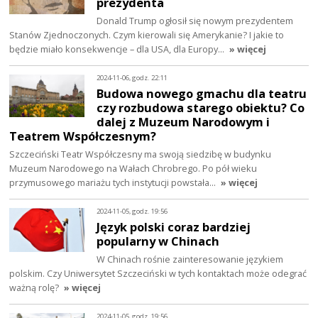
prezydenta
Donald Trump ogłosił się nowym prezydentem
Stanów Zjednoczonych. Czym kierowali się Amerykanie? I jakie to
będzie miało konsekwencje – dla USA, dla Europy…
» więcej
2024-11-06, godz. 22:11
Budowa nowego gmachu dla teatru
czy rozbudowa starego obiektu? Co
dalej z Muzeum Narodowym i
Teatrem Współczesnym?
Szczeciński Teatr Współczesny ma swoją siedzibę w budynku
Muzeum Narodowego na Wałach Chrobrego. Po pół wieku
przymusowego mariażu tych instytucji powstała…
» więcej
2024-11-05, godz. 19:56
Język polski coraz bardziej
popularny w Chinach
W Chinach rośnie zainteresowanie językiem
polskim. Czy Uniwersytet Szczeciński w tych kontaktach może odegrać
ważną rolę?
» więcej
2024-11-05, godz. 19:56