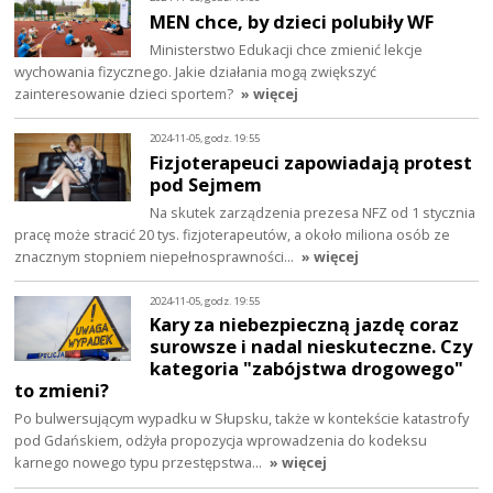
MEN chce, by dzieci polubiły WF
Ministerstwo Edukacji chce zmienić lekcje
wychowania fizycznego. Jakie działania mogą zwiększyć
zainteresowanie dzieci sportem?
» więcej
2024-11-05, godz. 19:55
Fizjoterapeuci zapowiadają protest
pod Sejmem
Na skutek zarządzenia prezesa NFZ od 1 stycznia
pracę może stracić 20 tys. fizjoterapeutów, a około miliona osób ze
znacznym stopniem niepełnosprawności…
» więcej
2024-11-05, godz. 19:55
Kary za niebezpieczną jazdę coraz
surowsze i nadal nieskuteczne. Czy
kategoria "zabójstwa drogowego"
to zmieni?
Po bulwersującym wypadku w Słupsku, także w kontekście katastrofy
pod Gdańskiem, odżyła propozycja wprowadzenia do kodeksu
karnego nowego typu przestępstwa…
» więcej