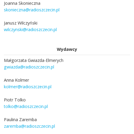
Joanna Skonieczna
skonieczna@radioszczecin.pl
Janusz Wilczyński
wilczynski@radioszczecin.pl
Wydawcy
Małgorzata Gwiazda-Elmerych
gwiazda@radioszczecin.pl
Anna Kolmer
kolmer@radioszczecin.pl
Piotr Tolko
tolko@radioszczecin.pl
Paulina Zaremba
zaremba@radioszczecin.pl