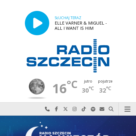
SŁUCHAJ TERAZ
ELLE VARNER & MIGUEL -
ALL I WANT IS HIM
°C
jutro
pojutrze
16
°C
°C
30
32
Najlepiej po prostu do nas zadzwoń
Odwiedź nas na Facebook-u
Odwiedź nas na X
Odwiedź nas na Instagram-ie
Odwiedź nas na TikTok-u
Szukaj nas na Spotify
Wyślij do nas w
Szukaj