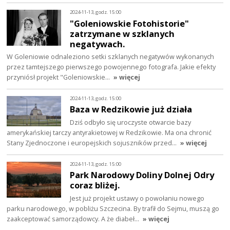
2024-11-13, godz. 15:00
"Goleniowskie Fotohistorie"
zatrzymane w szklanych
negatywach.
W Goleniowie odnaleziono setki szklanych negatywów wykonanych
przez tamtejszego pierwszego powojennego fotografa. Jakie efekty
przyniósł projekt "Goleniowskie…
» więcej
2024-11-13, godz. 15:00
Baza w Redzikowie już działa
Dziś odbyło się uroczyste otwarcie bazy
amerykańskiej tarczy antyrakietowej w Redzikowie. Ma ona chronić
Stany Zjednoczone i europejskich sojuszników przed…
» więcej
2024-11-13, godz. 15:00
Park Narodowy Doliny Dolnej Odry
coraz bliżej.
Jest już projekt ustawy o powołaniu nowego
parku narodowego, w pobliżu Szczecina. By trafił do Sejmu, muszą go
zaakceptować samorządowcy. A że diabeł…
» więcej