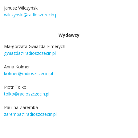
Janusz Wilczyński
wilczynski@radioszczecin.pl
Wydawcy
Małgorzata Gwiazda-Elmerych
gwiazda@radioszczecin.pl
Anna Kolmer
kolmer@radioszczecin.pl
Piotr Tolko
tolko@radioszczecin.pl
Paulina Zaremba
zaremba@radioszczecin.pl