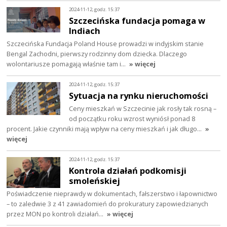
2024-11-12, godz. 15:37
Szczecińska fundacja pomaga w
Indiach
Szczecińska Fundacja Poland House prowadzi w indyjskim stanie
Bengal Zachodni, pierwszy rodzinny dom dziecka. Dlaczego
wolontariusze pomagają właśnie tam i…
» więcej
2024-11-12, godz. 15:37
Sytuacja na rynku nieruchomości
Ceny mieszkań w Szczecinie jak rosły tak rosną –
od początku roku wzrost wyniósł ponad 8
procent. Jakie czynniki mają wpływ na ceny mieszkań i jak długo…
»
więcej
2024-11-12, godz. 15:37
Kontrola działań podkomisji
smoleńskiej
Poświadczenie nieprawdy w dokumentach, fałszerstwo i łapownictwo
– to zaledwie 3 z 41 zawiadomień do prokuratury zapowiedzianych
przez MON po kontroli działań…
» więcej