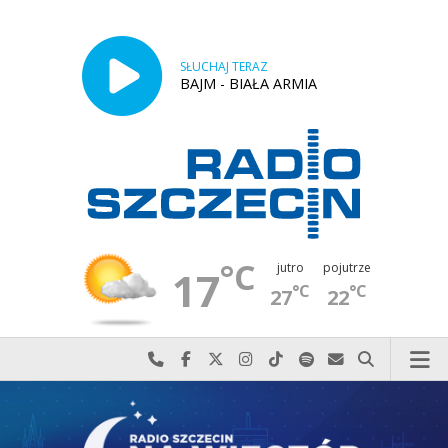
SŁUCHAJ TERAZ
BAJM - BIAŁA ARMIA
°C
jutro
pojutrze
17
°C
°C
27
22
Najlepiej po prostu do nas zadzwoń
Odwiedź nas na Facebook-u
Odwiedź nas na X
Odwiedź nas na Instagram-ie
Odwiedź nas na TikTok-u
Szukaj nas na Spotify
Wyślij do nas w
Szukaj