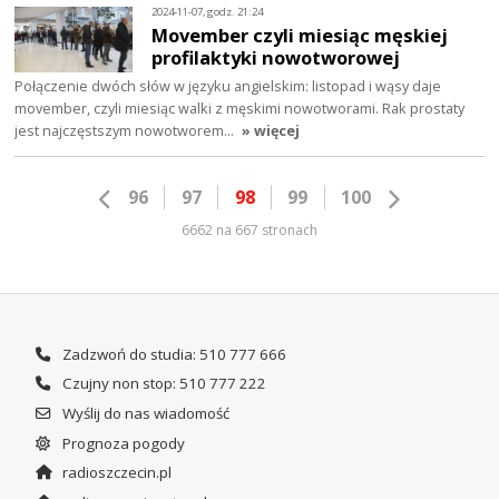
2024-11-07, godz. 21:24
Movember czyli miesiąc męskiej
profilaktyki nowotworowej
Połączenie dwóch słów w języku angielskim: listopad i wąsy daje
movember, czyli miesiąc walki z męskimi nowotworami. Rak prostaty
jest najczęstszym nowotworem…
» więcej
96
97
98
99
100
6662 na 667 stronach
Zadzwoń do studia: 510 777 666
Czujny non stop: 510 777 222
Wyślij do nas wiadomość
Prognoza pogody
radioszczecin.pl