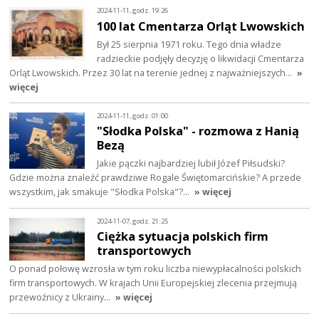
2024-11-11, godz. 19:26
100 lat Cmentarza Orląt Lwowskich
Był 25 sierpnia 1971 roku. Tego dnia władze
radzieckie podjęły decyzję o likwidacji Cmentarza
Orląt Lwowskich. Przez 30 lat na terenie jednej z najważniejszych…
»
więcej
2024-11-11, godz. 01:00
"Słodka Polska" - rozmowa z Hanią
Bezą
Jakie pączki najbardziej lubił Józef Piłsudski?
Gdzie można znaleźć prawdziwe Rogale Świętomarcińskie? A przede
wszystkim, jak smakuje "Słodka Polska"?…
» więcej
2024-11-07, godz. 21:25
Ciężka sytuacja polskich firm
transportowych
O ponad połowę wzrosła w tym roku liczba niewypłacalności polskich
firm transportowych. W krajach Unii Europejskiej zlecenia przejmują
przewoźnicy z Ukrainy…
» więcej