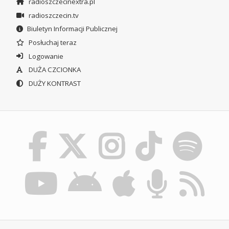
radioszczecinextra.pl
radioszczecin.tv
Biuletyn Informacji Publicznej
Posłuchaj teraz
Logowanie
DUŻA CZCIONKA
DUŻY KONTRAST