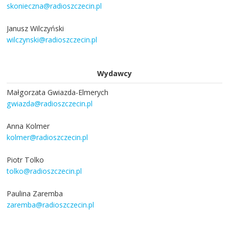
skonieczna@radioszczecin.pl
Janusz Wilczyński
wilczynski@radioszczecin.pl
Wydawcy
Małgorzata Gwiazda-Elmerych
gwiazda@radioszczecin.pl
Anna Kolmer
kolmer@radioszczecin.pl
Piotr Tolko
tolko@radioszczecin.pl
Paulina Zaremba
zaremba@radioszczecin.pl