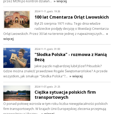
przez MON po kontroli działań…
» więcej
2024-11-11, godz. 19:26
100 lat Cmentarza Orląt Lwowskich
Był 25 sierpnia 1971 roku. Tego dnia władze
radzieckie podjęły decyzję o likwidacji Cmentarza
Orląt Lwowskich. Przez 30 lat na terenie jednej z najważniejszych…
»
więcej
2024-11-11, godz. 01:00
"Słodka Polska" - rozmowa z Hanią
Bezą
Jakie pączki najbardziej lubił Józef Piłsudski?
Gdzie można znaleźć prawdziwe Rogale Świętomarcińskie? A przede
wszystkim, jak smakuje "Słodka Polska"?…
» więcej
2024-11-07, godz. 21:25
Ciężka sytuacja polskich firm
transportowych
O ponad połowę wzrosła w tym roku liczba niewypłacalności polskich
firm transportowych. W krajach Unii Europejskiej zlecenia przejmują
przewoźnicy z Ukrainy…
» więcej