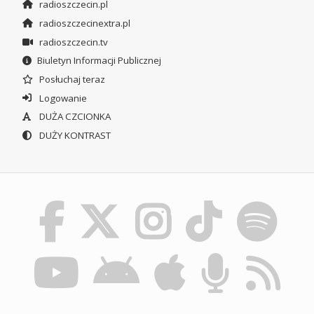
radioszczecin.pl
radioszczecinextra.pl
radioszczecin.tv
Biuletyn Informacji Publicznej
Posłuchaj teraz
Logowanie
DUŻA CZCIONKA
DUŻY KONTRAST