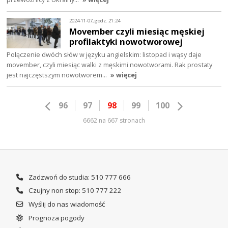
2024-11-07, godz. 21:24
Movember czyli miesiąc męskiej
profilaktyki nowotworowej
Połączenie dwóch słów w języku angielskim: listopad i wąsy daje
movember, czyli miesiąc walki z męskimi nowotworami. Rak prostaty
jest najczęstszym nowotworem…
» więcej
96
97
98
99
100
6662 na 667 stronach
Zadzwoń do studia: 510 777 666
Czujny non stop: 510 777 222
Wyślij do nas wiadomość
Prognoza pogody