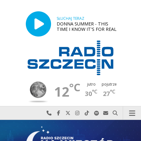
SŁUCHAJ TERAZ
DONNA SUMMER - THIS
TIME I KNOW IT'S FOR REAL
°C
jutro
pojutrze
12
°C
°C
30
27
Najlepiej po prostu do nas zadzwoń
Odwiedź nas na Facebook-u
Odwiedź nas na X
Odwiedź nas na Instagram-ie
Odwiedź nas na TikTok-u
Szukaj nas na Spotify
Wyślij do nas w
Szukaj