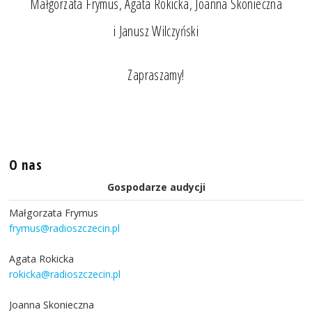
Małgorzata Frymus, Agata Rokicka, Joanna Skonieczna
i Janusz Wilczyński
Zapraszamy!
O nas
Gospodarze audycji
Małgorzata Frymus
frymus@radioszczecin.pl
Agata Rokicka
rokicka@radioszczecin.pl
Joanna Skonieczna