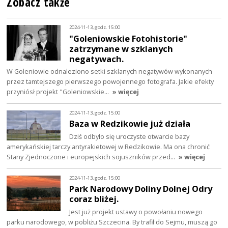
Zobacz także
2024-11-13, godz. 15:00
"Goleniowskie Fotohistorie"
zatrzymane w szklanych
negatywach.
W Goleniowie odnaleziono setki szklanych negatywów wykonanych
przez tamtejszego pierwszego powojennego fotografa. Jakie efekty
przyniósł projekt "Goleniowskie…
» więcej
2024-11-13, godz. 15:00
Baza w Redzikowie już działa
Dziś odbyło się uroczyste otwarcie bazy
amerykańskiej tarczy antyrakietowej w Redzikowie. Ma ona chronić
Stany Zjednoczone i europejskich sojuszników przed…
» więcej
2024-11-13, godz. 15:00
Park Narodowy Doliny Dolnej Odry
coraz bliżej.
Jest już projekt ustawy o powołaniu nowego
parku narodowego, w pobliżu Szczecina. By trafił do Sejmu, muszą go