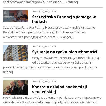
zaakceptować samorządowcy. A że diabeł…
» więcej
2024-11-12, godz. 15:37
Szczecińska fundacja pomaga w
Indiach
Szczecińska Fundacja Poland House prowadzi w indyjskim stanie
Bengal Zachodni, pierwszy rodzinny dom dziecka. Dlaczego
wolontariusze pomagają właśnie tam i…
» więcej
2024-11-12, godz. 15:37
Sytuacja na rynku nieruchomości
Ceny mieszkań w Szczecinie jak rosły tak rosną –
od początku roku wzrost wyniósł ponad 8
procent. Jakie czynniki mają wpływ na ceny mieszkań i jak długo…
»
więcej
2024-11-12, godz. 15:37
Kontrola działań podkomisji
smoleńskiej
Poświadczenie nieprawdy w dokumentach, fałszerstwo i łapownictwo
– to zaledwie 3 z 41 zawiadomień do prokuratury zapowiedzianych