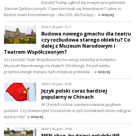
Donald Trump ogłosił się nowym prezydentem
Stanów Zjednoczonych. Czym kierowali się Amerykanie? I jakie to
będzie miało konsekwencje – dla USA, dla Europy…
» więcej
2024-11-06, godz. 22:11
Budowa nowego gmachu dla teatru
czy rozbudowa starego obiektu? Co
dalej z Muzeum Narodowym i
Teatrem Współczesnym?
Szczeciński Teatr Współczesny ma swoją siedzibę w budynku
Muzeum Narodowego na Wałach Chrobrego. Po pół wieku
przymusowego mariażu tych instytucji powstała…
» więcej
2024-11-05, godz. 19:56
Język polski coraz bardziej
popularny w Chinach
W Chinach rośnie zainteresowanie językiem
polskim. Czy Uniwersytet Szczeciński w tych kontaktach może odegrać
ważną rolę?
» więcej
2024-11-05, godz. 19:56
MEN chce, by dzieci polubiły WF