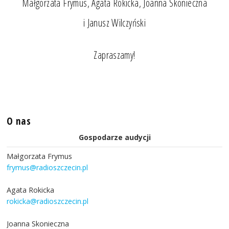
Małgorzata Frymus, Agata Rokicka, Joanna Skonieczna
i Janusz Wilczyński
Zapraszamy!
O nas
Gospodarze audycji
Małgorzata Frymus
frymus@radioszczecin.pl
Agata Rokicka
rokicka@radioszczecin.pl
Joanna Skonieczna