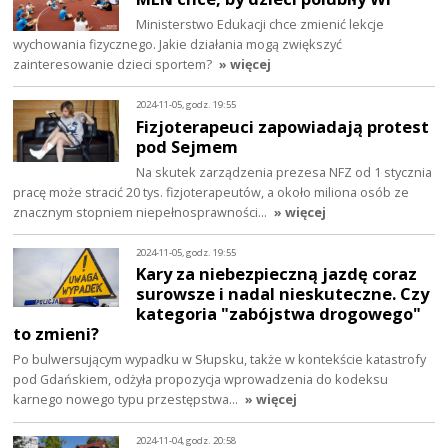
Ministerstwo Edukacji chce zmienić lekcje
wychowania fizycznego. Jakie działania mogą zwiększyć
zainteresowanie dzieci sportem?
» więcej
2024-11-05, godz. 19:55
Fizjoterapeuci zapowiadają protest
pod Sejmem
Na skutek zarządzenia prezesa NFZ od 1 stycznia
pracę może stracić 20 tys. fizjoterapeutów, a około miliona osób ze
znacznym stopniem niepełnosprawności…
» więcej
2024-11-05, godz. 19:55
Kary za niebezpieczną jazdę coraz
surowsze i nadal nieskuteczne. Czy
kategoria "zabójstwa drogowego"
to zmieni?
Po bulwersującym wypadku w Słupsku, także w kontekście katastrofy
pod Gdańskiem, odżyła propozycja wprowadzenia do kodeksu
karnego nowego typu przestępstwa…
» więcej
2024-11-04, godz. 20:58