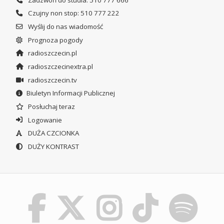
Czujny non stop: 510 777 222
Wyślij do nas wiadomość
Prognoza pogody
radioszczecin.pl
radioszczecinextra.pl
radioszczecin.tv
Biuletyn Informacji Publicznej
Posłuchaj teraz
Logowanie
DUŻA CZCIONKA
DUŻY KONTRAST