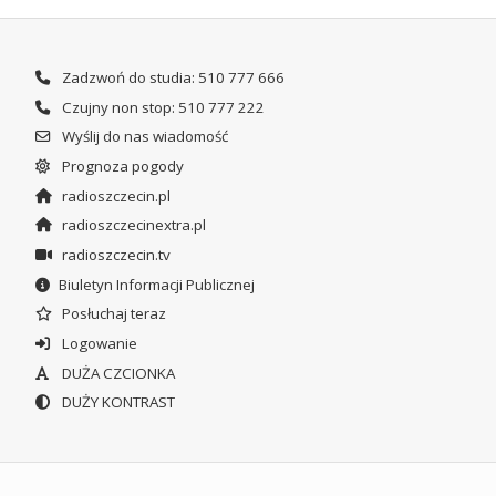
Zadzwoń do studia: 510 777 666
Czujny non stop: 510 777 222
Wyślij do nas wiadomość
Prognoza pogody
radioszczecin.pl
radioszczecinextra.pl
radioszczecin.tv
Biuletyn Informacji Publicznej
Posłuchaj teraz
Logowanie
DUŻA CZCIONKA
DUŻY KONTRAST