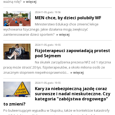
ważną rolę?
» więcej
2024-11-05, godz. 19:56
MEN chce, by dzieci polubiły WF
Ministerstwo Edukacji chce zmienić lekcje
wychowania fizycznego. Jakie działania mogą zwiększyć
zainteresowanie dzieci sportem?
» więcej
2024-11-05, godz. 19:55
Fizjoterapeuci zapowiadają protest
pod Sejmem
Na skutek zarządzenia prezesa NFZ od 1 stycznia
pracę może stracić 20 tys. fizjoterapeutów, a około miliona osób ze
znacznym stopniem niepełnosprawności…
» więcej
2024-11-05, godz. 19:55
Kary za niebezpieczną jazdę coraz
surowsze i nadal nieskuteczne. Czy
kategoria "zabójstwa drogowego"
to zmieni?
Po bulwersującym wypadku w Słupsku, także w kontekście katastrofy