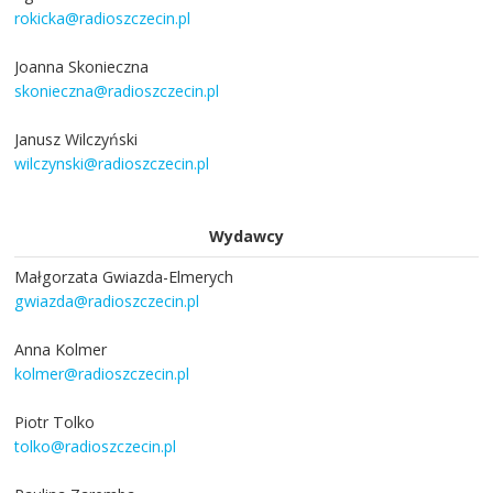
rokicka@radioszczecin.pl
Joanna Skonieczna
skonieczna@radioszczecin.pl
Janusz Wilczyński
wilczynski@radioszczecin.pl
Wydawcy
Małgorzata Gwiazda-Elmerych
gwiazda@radioszczecin.pl
Anna Kolmer
kolmer@radioszczecin.pl
Piotr Tolko
tolko@radioszczecin.pl