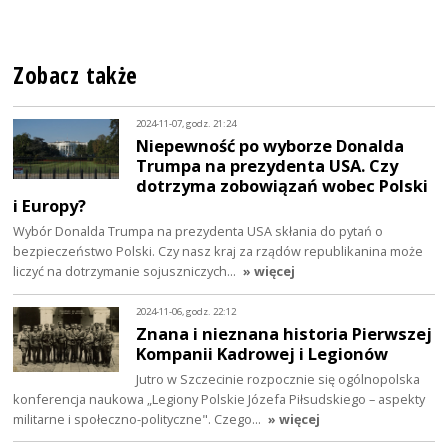
Zobacz także
2024-11-07, godz. 21:24
Niepewność po wyborze Donalda
Trumpa na prezydenta USA. Czy
dotrzyma zobowiązań wobec Polski
i Europy?
Wybór Donalda Trumpa na prezydenta USA skłania do pytań o
bezpieczeństwo Polski. Czy nasz kraj za rządów republikanina może
liczyć na dotrzymanie sojuszniczych…
» więcej
2024-11-06, godz. 22:12
Znana i nieznana historia Pierwszej
Kompanii Kadrowej i Legionów
Jutro w Szczecinie rozpocznie się ogólnopolska
konferencja naukowa „Legiony Polskie Józefa Piłsudskiego – aspekty
militarne i społeczno-polityczne". Czego…
» więcej