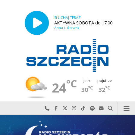
SŁUCHAJ TERAZ
AKTYWNA SOBOTA do 17:00
Anna Łukaszek
°C
jutro
pojutrze
24
°C
°C
30
32
Najlepiej po prostu do nas zadzwoń
Odwiedź nas na Facebook-u
Odwiedź nas na X
Odwiedź nas na Instagram-ie
Odwiedź nas na TikTok-u
Szukaj nas na Spotify
Wyślij do nas w
Szukaj