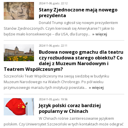
2024-11-06, godz. 22:12
Stany Zjednoczone mają nowego
prezydenta
Donald Trump ogłosił się nowym prezydentem
Stanów Zjednoczonych. Czym kierowali się Amerykanie? I jakie to
będzie miało konsekwencje – dla USA, dla Europy…
» więcej
2024-11-06, godz. 22:11
Budowa nowego gmachu dla teatru
czy rozbudowa starego obiektu? Co
dalej z Muzeum Narodowym i
Teatrem Współczesnym?
Szczeciński Teatr Współczesny ma swoją siedzibę w budynku
Muzeum Narodowego na Wałach Chrobrego. Po pół wieku
przymusowego mariażu tych instytucji powstała…
» więcej
2024-11-05, godz. 19:56
Język polski coraz bardziej
popularny w Chinach
W Chinach rośnie zainteresowanie językiem
polskim. Czy Uniwersytet Szczeciński w tych kontaktach może odegrać