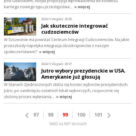
pod Gdańskiem, odżyła propozycja wprowadzenia do kodeksu
karnego nowego typu przestępstwa…
» więcej
2024-11-04, godz. 20:58
Jak skutecznie integrować
cudzoziemców
W Szczecinie ma powstać Centrum Integracji Cudzoziemców. Na jakie
przeszkody napotyka integracja obcokrajowców z naszym
społeczeństwem?
» więcej
2024-11-04, godz. 20:57
Jutro wybory prezydenckie w USA.
Amerykanie już głosują
W Stanach Zjednoczonych zbliża się koniec wyborów prezydenckich.
Jutro, po zamknięciu ostatnich lokali wyborczych, rozpocznie się
złożony proces wyłaniania…
» więcej
97
98
99
100
101
6662 na 667 stronach