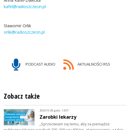
Anna Kafel-Dalecka
kafel@radioszczecin.pl
Sławomir Orlik
orlik@radioszczecin.pl
PODCAST AUDIO
AKTUALNOŚCI RSS
Zobacz także
2024-10-29, godz. 14:07
Zarobki lekarzy
„Sprzeciwiam się temu, aby za pieniądze
publiczne lekarze zarabiali 200, 300 czy 400 tys. zł miesięcznie, a takie