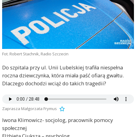
Fot. Robert Stachnik, Radio Szczecin
Do szpitala przy ul. Unii Lubelskiej trafiła niespełna
roczna dziewczynka, która miała paść ofiarą gwałtu.
Dlaczego dochodzi wciąż do takich tragedii?
Zaprasza Małgorzata Frymus
Iwona Klimowicz- socjolog, pracownik pomocy
społecznej
Elżbieta Ciuksza – psycholog