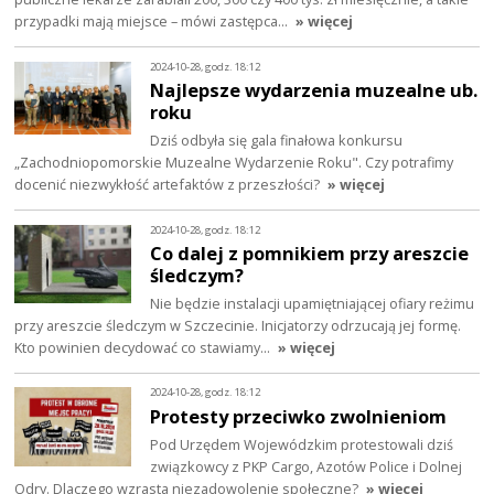
przypadki mają miejsce – mówi zastępca…
» więcej
2024-10-28, godz. 18:12
Najlepsze wydarzenia muzealne ub.
roku
Dziś odbyła się gala finałowa konkursu
„Zachodniopomorskie Muzealne Wydarzenie Roku". Czy potrafimy
docenić niezwykłość artefaktów z przeszłości?
» więcej
2024-10-28, godz. 18:12
Co dalej z pomnikiem przy areszcie
śledczym?
Nie będzie instalacji upamiętniającej ofiary reżimu
przy areszcie śledczym w Szczecinie. Inicjatorzy odrzucają jej formę.
Kto powinien decydować co stawiamy…
» więcej
2024-10-28, godz. 18:12
Protesty przeciwko zwolnieniom
Pod Urzędem Wojewódzkim protestowali dziś
związkowcy z PKP Cargo, Azotów Police i Dolnej
Odry. Dlaczego wzrasta niezadowolenie społeczne?
» więcej