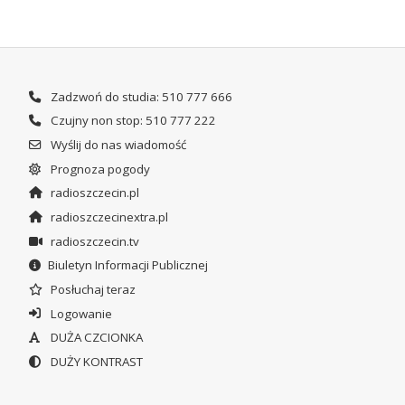
Zadzwoń do studia: 510 777 666
Czujny non stop: 510 777 222
Wyślij do nas wiadomość
Prognoza pogody
radioszczecin.pl
radioszczecinextra.pl
radioszczecin.tv
Biuletyn Informacji Publicznej
Posłuchaj teraz
Logowanie
DUŻA CZCIONKA
DUŻY KONTRAST