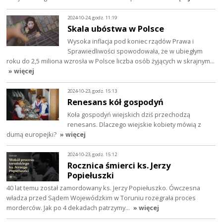
2024-10-24, godz. 11:19
Skala ubóstwa w Polsce
Wysoka inflacja pod koniec rządów Prawa i
Sprawiedliwości spowodowała, że w ubiegłym
roku do 2,5 miliona wzrosła w Polsce liczba osób żyjących w skrajnym…
» więcej
2024-10-23, godz. 15:13
Renesans kół gospodyń
Koła gospodyń wiejskich dziś przechodzą
renesans. Dlaczego wiejskie kobiety mówią z
dumą europejki?
» więcej
2024-10-23, godz. 15:12
Rocznica śmierci ks. Jerzy
Popiełuszki
40 lat temu został zamordowany ks. Jerzy Popiełuszko. Ówczesna
władza przed Sądem Wojewódzkim w Toruniu rozegrała proces
morderców. Jak po 4 dekadach patrzymy…
» więcej