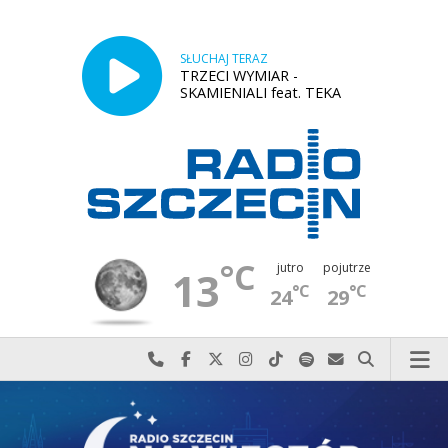
SŁUCHAJ TERAZ
TRZECI WYMIAR -
SKAMIENIALI feat. TEKA
°C
jutro
pojutrze
13
°C
°C
24
29
Najlepiej po prostu do nas zadzwoń
Odwiedź nas na Facebook-u
Odwiedź nas na X
Odwiedź nas na Instagram-ie
Odwiedź nas na TikTok-u
Szukaj nas na Spotify
Wyślij do nas w
Szukaj