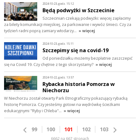
2024-10-23, godz. 15:12
Będą podwyżki w Szczecinie
Szczecinian czekają podwyżki: więcej zapłacimy
za bilety komunikacji miejskiej, za parkowanie i wywóz śmieci. Czy za
tydzień radni poprą zamiary włodarzy…
» więcej
2024-10-23, godz. 15:11
Szczepimy się na covid-19
Od poniedziałku możemy bezpłatnie zaszczepić
się na Covid 19. Czy chętnie z tego skorzystamy?
» więcej
2024-10-22, godz. 13:57
Rybacka historia Pomorza w
Niechorzu
W Niechorzu został otwarty Park Etnograficzny pokazujący rybacką
historię Pomorza. Czy jesteśmy gotowi na wędrówkę ścieżkami
edukacyjnymi "Ryby i Chleba"…
» więcej
99
100
101
102
103
6662 na 667 stronach