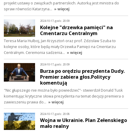
projekt ustawy o związkach partnerskich. Autorką jest ministra do
spraw równości Katarzyna…
» więcej
2024-10-17, godz. 20:09
Kolejne "drzewka pamięci" na
Cmentarzu Centralnym
Teresa Maria Hulboj, Jan Krzysztoń oraz prof. Zdzisław Szuba to
kolejne osoby, które będą miały Drzewka Pamięci na Cmentarzu
Centralnym. Ceremonia sadzenia…
» więcej
2024-10-17, godz. 20:09
Burza po orędziu prezydenta Dudy.
Premier zabiera głos.Politycy
komentują
"Nic głupszego nie można było powiedzieć"- stwierdził Donald Tusk
komentując krytyczne słowa prezydenta na temat decyzji premiera o
zawieszeniu prawa do…
» więcej
2024-10-17, godz. 20:08
Wojna w Ukrainie. Plan Zełenskiego
mało realny