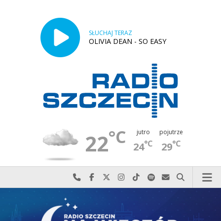
SŁUCHAJ TERAZ
OLIVIA DEAN - SO EASY
°C
jutro
pojutrze
22
°C
°C
24
29
Najlepiej po prostu do nas zadzwoń
Odwiedź nas na Facebook-u
Odwiedź nas na X
Odwiedź nas na Instagram-ie
Odwiedź nas na TikTok-u
Szukaj nas na Spotify
Wyślij do nas w
Szukaj