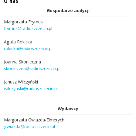
O nas
Gospodarze audycji
Małgorzata Frymus
frymus@radioszczecin.pl
Agata Rokicka
rokicka@radioszczecin.pl
Joanna Skonieczna
skonieczna@radioszczecin.pl
Janusz Wilczyński
wilczynski@radioszczecin.pl
Wydawcy
Małgorzata Gwiazda-Elmerych
gwiazda@radioszczecin.pl