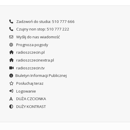
Zadzwoń do studia: 510 777 666
Czujny non stop: 510 777 222
Wyślij do nas wiadomość
Prognoza pogody
radioszczecin.pl
radioszczecinextra.pl
radioszczecin.tv
Biuletyn Informacji Publicznej
Posłuchaj teraz
Logowanie
DUŻA CZCIONKA
DUŻY KONTRAST