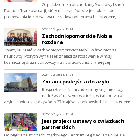
26 października obchodzimy Światowy Dzień
Donacji i Transplantacji, który na całym świecie jest okazją do
promowania idei dawstwa narządów pobieranych…
» więcej
2024-10-21, godz. 11:54
Zachodniopomorskie Noble
rozdane
Znamy laureatów Zachodniopomorskich Nobli. Wśród nich są
naukowcy, których wynalazek znalazł zastosowanie w misji
kosmicznej oraz naukowczyni za opracowanie…
» więcej
2024-10-21, godz. 11:54
Zmiana podejścia do azylu
Rosja i Białoruś, ani żaden inny kraj, nie mogą
nadużywać naszych wartości, w tym prawa do
azylu - stwierdzili przywódcy 27 krajów członkowskich Unii…
» więcej
2024-10-21, godz. 11:54
Jest projekt ustawy o związkach
partnerskich
Od piątku na stronach Rządowego Centrum Legislacji znajduje się