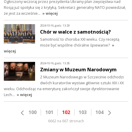
Ogłoszony wczoraj przez prezydenta Ukrainy plan zwycięstwa nad
Rosją już spotyka się z krytyką. Sekretarz generalny NATO powiedział,
że jest za wcześnie…
» więcej
2024-10-16, godz. 13:29
Chór w walce z samotnością?
Samotność to choroba XXI wieku. Czy receptą
może być wspólne chóralne śpiewanie?
»
więcej
2024-10-16, godz. 13:28
Zmiany w Muzeum Narodowym
Z Muzeum Narodowego w Szczecinie odchodzi
dwóch kuratorów wystaw głównie sztuki XIX i XX
wieku. Odchodząc na emeryturę zakończył swoje dyrektorowanie
Lech…
» więcej
100
101
102
103
104
6662 na 667 stronach