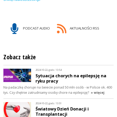
PODCAST AUDIO
AKTUALNOŚCI RSS
Zobacz także
2024-10-22, godz. 13:54
Sytuacja chorych na epilepsję na
ryku pracy
Na padaczkę choruje na świecie ponad 50 mln osób - w Polsce ok. 400
tys. Czy chętnie zatrudniamy osoby chore na epilepsję?
» więcej
2024-10-22, godz. 13:51
Światowy Dzień Donacji i
Transplantacji