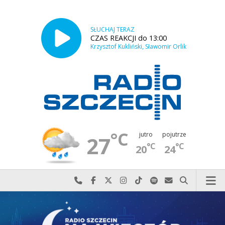
SŁUCHAJ TERAZ
CZAS REAKCJI do 13:00
Krzysztof Kukliński, Sławomir Orlik
°C
jutro
pojutrze
27
°C
°C
20
24
Najlepiej po prostu do nas zadzwoń
Odwiedź nas na Facebook-u
Odwiedź nas na X
Odwiedź nas na Instagram-ie
Odwiedź nas na TikTok-u
Szukaj nas na Spotify
Wyślij do nas w
Szukaj