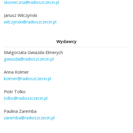
skonieczna@radioszczecin.pl
Janusz Wilczyński
wilczynski@radioszczecin.pl
Wydawcy
Małgorzata Gwiazda-Elmerych
gwiazda@radioszczecin.pl
Anna Kolmer
kolmer@radioszczecin.pl
Piotr Tolko
tolko@radioszczecin.pl
Paulina Zaremba
zaremba@radioszczecin.pl