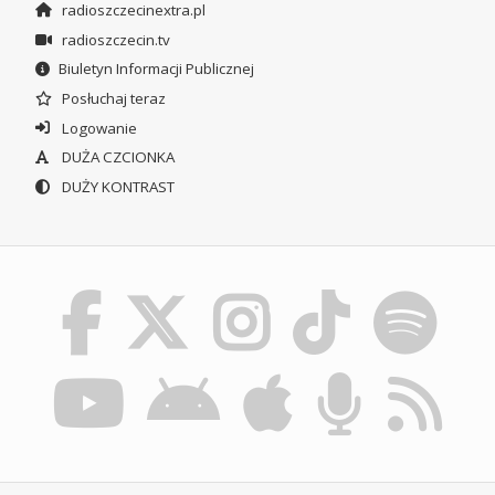
radioszczecinextra.pl
radioszczecin.tv
Biuletyn Informacji Publicznej
Posłuchaj teraz
Logowanie
DUŻA CZCIONKA
DUŻY KONTRAST