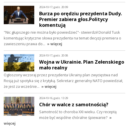
2024-10-17, godz. 20:09
Burza po orędziu prezydenta Dudy.
Premier zabiera głos.Politycy
komentują
"Nic głupszego nie można było powiedzieć"- stwierdził Donald Tusk
komentując krytyczne słowa prezydenta na temat decyzji premiera o
zawieszeniu prawa do…
» więcej
2024-10-17, godz. 20:08
Wojna w Ukrainie. Plan Zełenskiego
mało realny
Ogłoszony wczoraj przez prezydenta Ukrainy plan zwycięstwa nad
Rosją już spotyka się z krytyką. Sekretarz generalny NATO powiedział,
że jest za wcześnie…
» więcej
2024-10-16, godz. 13:29
Chór w walce z samotnością?
Samotność to choroba XXI wieku. Czy receptą
może być wspólne chóralne śpiewanie?
»
więcej