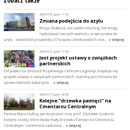
Zobacz także
2024-10-21, godz. 11:54
Zmiana podejścia do azylu
Rosja i Białoruś, ani żaden inny kraj, nie mogą
nadużywać naszych wartości, w tym prawa do
azylu - stwierdzili przywódcy 27 krajów członkowskich Unii…
» więcej
2024-10-21, godz. 11:54
Jest projekt ustawy o związkach
partnerskich
Od piątku na stronach Rządowego Centrum Legislacji znajduje się
projekt ustawy o związkach partnerskich. Autorką jest ministra do
spraw równości Katarzyna…
» więcej
2024-10-17, godz. 20:09
Kolejne "drzewka pamięci" na
Cmentarzu Centralnym
Teresa Maria Hulboj, Jan Krzysztoń oraz prof. Zdzisław Szuba to
kolejne osoby, które będą miały Drzewka Pamięci na Cmentarzu
Centralnym. Ceremonia sadzenia…
» więcej