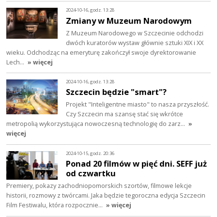
2024-10-16, godz. 13:28
Zmiany w Muzeum Narodowym
Z Muzeum Narodowego w Szczecinie odchodzi
dwóch kuratorów wystaw głównie sztuki XIX i XX
wieku. Odchodząc na emeryturę zakończył swoje dyrektorowanie
Lech…
» więcej
2024-10-16, godz. 13:28
Szczecin będzie "smart"?
Projekt "Inteligentne miasto" to nasza przyszłość.
Czy Szczecin ma szansę stać się wkrótce
metropolią wykorzystująca nowoczesną technologię do zarz…
»
więcej
2024-10-15, godz. 20:36
Ponad 20 filmów w pięć dni. SEFF już
od czwartku
Premiery, pokazy zachodniopomorskich szortów, filmowe lekcje
historii, rozmowy z twórcami. Jaka będzie tegoroczna edycja Szczecin
Film Festiwalu, która rozpocznie…
» więcej