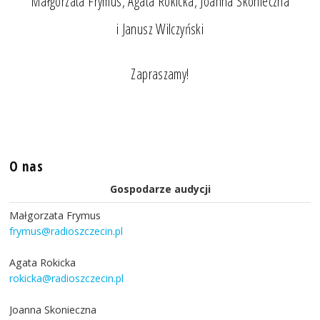
Małgorzata Frymus, Agata Rokicka, Joanna Skonieczna
i Janusz Wilczyński
Zapraszamy!
O nas
Gospodarze audycji
Małgorzata Frymus
frymus@radioszczecin.pl
Agata Rokicka
rokicka@radioszczecin.pl
Joanna Skonieczna