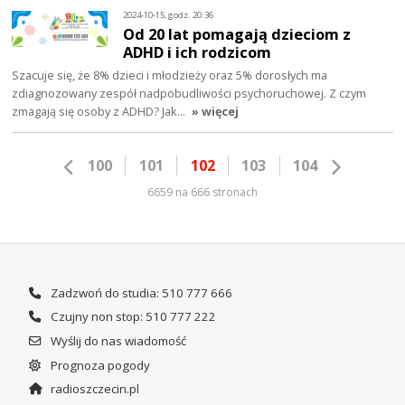
2024-10-15, godz. 20:36
Od 20 lat pomagają dzieciom z
ADHD i ich rodzicom
Szacuje się, że 8% dzieci i młodzieży oraz 5% dorosłych ma
zdiagnozowany zespół nadpobudliwości psychoruchowej. Z czym
zmagają się osoby z ADHD? Jak…
» więcej
100
101
102
103
104
6659 na 666 stronach
Zadzwoń do studia: 510 777 666
Czujny non stop: 510 777 222
Wyślij do nas wiadomość
Prognoza pogody
radioszczecin.pl