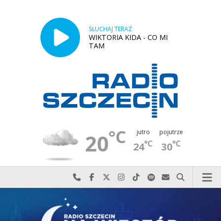
SŁUCHAJ TERAZ
WIKTORIA KIDA - CO MI
TAM
°C
jutro
pojutrze
20
°C
°C
24
30
Najlepiej po prostu do nas zadzwoń
Odwiedź nas na Facebook-u
Odwiedź nas na X
Odwiedź nas na Instagram-ie
Odwiedź nas na TikTok-u
Szukaj nas na Spotify
Wyślij do nas w
Szukaj