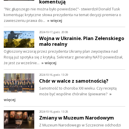
komentują
"Nic głupszego nie można było powiedzieć"- stwierdził Donald Tusk
komentując krytyczne słowa prezydenta na temat decyzji premiera o
zawieszeniu prawa do…
» więcej
2024-10-17, godz. 20:08
Wojna w Ukrainie. Plan Zełenskiego
mało realny
Ogłoszony wczoraj przez prezydenta Ukrainy plan zwycięstwa nad
Rosją już spotyka się z krytyką. Sekretarz generalny NATO powiedział,
że jest za wcześnie…
» więcej
2024-10-16, godz. 13:29
Chór w walce z samotnością?
Samotność to choroba XXI wieku. Czy receptą
może być wspólne chóralne śpiewanie?
»
więcej
2024-10-16, godz. 13:28
Zmiany w Muzeum Narodowym
Z Muzeum Narodowego w Szczecinie odchodzi