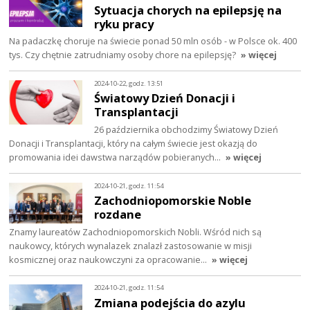
Sytuacja chorych na epilepsję na
ryku pracy
Na padaczkę choruje na świecie ponad 50 mln osób - w Polsce ok. 400
tys. Czy chętnie zatrudniamy osoby chore na epilepsję?
» więcej
2024-10-22, godz. 13:51
Światowy Dzień Donacji i
Transplantacji
26 października obchodzimy Światowy Dzień
Donacji i Transplantacji, który na całym świecie jest okazją do
promowania idei dawstwa narządów pobieranych…
» więcej
2024-10-21, godz. 11:54
Zachodniopomorskie Noble
rozdane
Znamy laureatów Zachodniopomorskich Nobli. Wśród nich są
naukowcy, których wynalazek znalazł zastosowanie w misji
kosmicznej oraz naukowczyni za opracowanie…
» więcej
2024-10-21, godz. 11:54
Zmiana podejścia do azylu