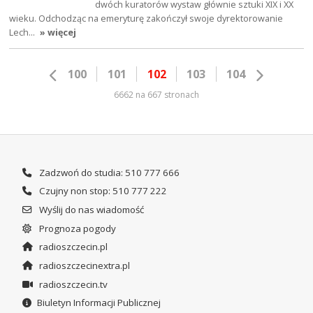
dwóch kuratorów wystaw głównie sztuki XIX i XX
wieku. Odchodząc na emeryturę zakończył swoje dyrektorowanie
Lech…
» więcej
100
101
102
103
104
6662 na 667 stronach
Zadzwoń do studia: 510 777 666
Czujny non stop: 510 777 222
Wyślij do nas wiadomość
Prognoza pogody
radioszczecin.pl
radioszczecinextra.pl
radioszczecin.tv
Biuletyn Informacji Publicznej