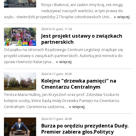
Rosja i Białoruś, ani żaden inny kraj, nie mogą
nadużywać naszych wartości, w tym prawa do
azylu - stwierdzili przywódcy 27 krajów członkowskich Unii…
» więcej
2024-10-21, godz. 11:54
Jest projekt ustawy o związkach
partnerskich
Od piątku na stronach Rządowego Centrum Legislacji znajduje się
projekt ustawy o związkach partnerskich. Autorką jest ministra do
spraw równości Katarzyna…
» więcej
2024-10-17, godz. 20:09
Kolejne "drzewka pamięci" na
Cmentarzu Centralnym
Teresa Maria Hulboj, Jan Krzysztoń oraz prof. Zdzisław Szuba to
kolejne osoby, które będą miały Drzewka Pamięci na Cmentarzu
Centralnym. Ceremonia sadzenia…
» więcej
2024-10-17, godz. 20:09
Burza po orędziu prezydenta Dudy.
Premier zabiera głos.Politycy