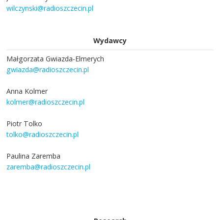
wilczynski@radioszczecin.pl
Wydawcy
Małgorzata Gwiazda-Elmerych
gwiazda@radioszczecin.pl
Anna Kolmer
kolmer@radioszczecin.pl
Piotr Tolko
tolko@radioszczecin.pl
Paulina Zaremba
zaremba@radioszczecin.pl