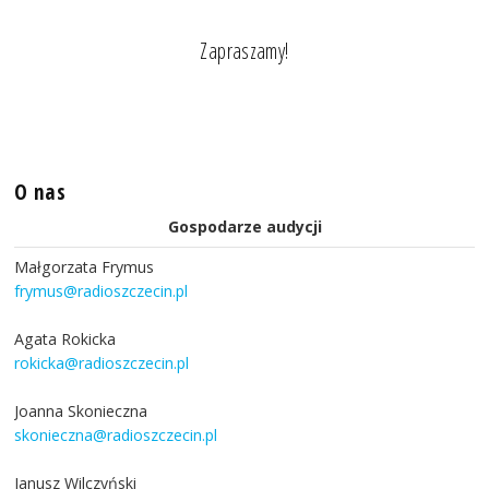
Zapraszamy!
O nas
Gospodarze audycji
Małgorzata Frymus
frymus@radioszczecin.pl
Agata Rokicka
rokicka@radioszczecin.pl
Joanna Skonieczna
skonieczna@radioszczecin.pl
Janusz Wilczyński