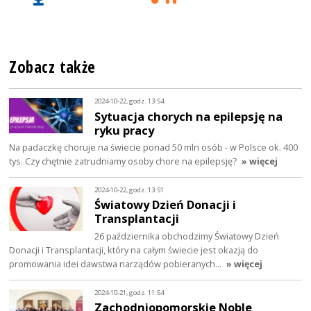
Zobacz także
2024-10-22, godz. 13:54
Sytuacja chorych na epilepsję na
ryku pracy
Na padaczkę choruje na świecie ponad 50 mln osób - w Polsce ok. 400
tys. Czy chętnie zatrudniamy osoby chore na epilepsję?
» więcej
2024-10-22, godz. 13:51
Światowy Dzień Donacji i
Transplantacji
26 października obchodzimy Światowy Dzień
Donacji i Transplantacji, który na całym świecie jest okazją do
promowania idei dawstwa narządów pobieranych…
» więcej
2024-10-21, godz. 11:54
Zachodniopomorskie Noble