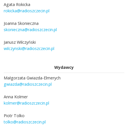
Agata Rokicka
rokicka@radioszczecin.pl
Joanna Skonieczna
skonieczna@radioszczecin.pl
Janusz Wilczyński
wilczynski@radioszczecin.pl
Wydawcy
Małgorzata Gwiazda-Elmerych
gwiazda@radioszczecin.pl
Anna Kolmer
kolmer@radioszczecin.pl
Piotr Tolko
tolko@radioszczecin.pl