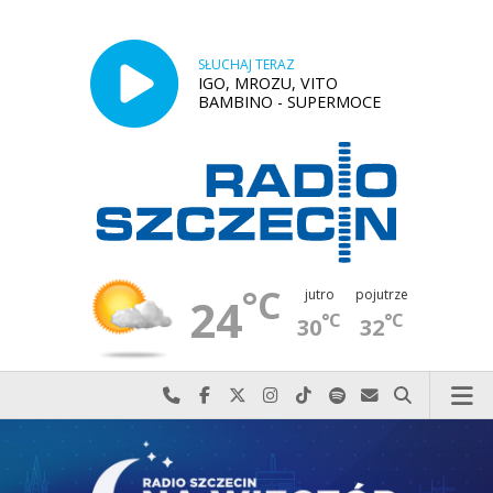
SŁUCHAJ TERAZ
IGO, MROZU, VITO
BAMBINO - SUPERMOCE
°C
jutro
pojutrze
24
°C
°C
30
32
Najlepiej po prostu do nas zadzwoń
Odwiedź nas na Facebook-u
Odwiedź nas na X
Odwiedź nas na Instagram-ie
Odwiedź nas na TikTok-u
Szukaj nas na Spotify
Wyślij do nas w
Szukaj