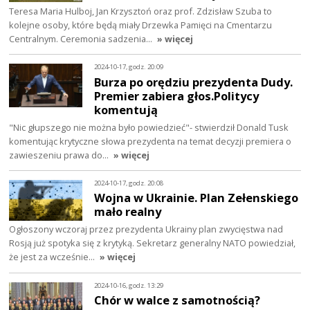
Teresa Maria Hulboj, Jan Krzysztoń oraz prof. Zdzisław Szuba to
kolejne osoby, które będą miały Drzewka Pamięci na Cmentarzu
Centralnym. Ceremonia sadzenia…
» więcej
2024-10-17, godz. 20:09
Burza po orędziu prezydenta Dudy.
Premier zabiera głos.Politycy
komentują
"Nic głupszego nie można było powiedzieć"- stwierdził Donald Tusk
komentując krytyczne słowa prezydenta na temat decyzji premiera o
zawieszeniu prawa do…
» więcej
2024-10-17, godz. 20:08
Wojna w Ukrainie. Plan Zełenskiego
mało realny
Ogłoszony wczoraj przez prezydenta Ukrainy plan zwycięstwa nad
Rosją już spotyka się z krytyką. Sekretarz generalny NATO powiedział,
że jest za wcześnie…
» więcej
2024-10-16, godz. 13:29
Chór w walce z samotnością?