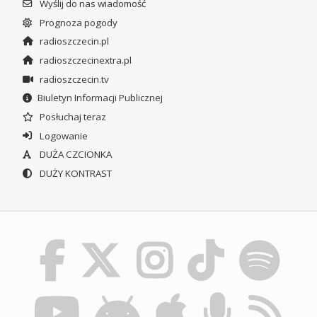
Wyślij do nas wiadomość
Prognoza pogody
radioszczecin.pl
radioszczecinextra.pl
radioszczecin.tv
Biuletyn Informacji Publicznej
Posłuchaj teraz
Logowanie
DUŻA CZCIONKA
DUŻY KONTRAST