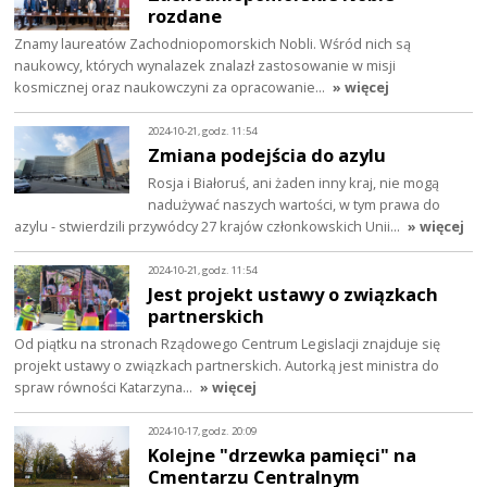
rozdane
Znamy laureatów Zachodniopomorskich Nobli. Wśród nich są
naukowcy, których wynalazek znalazł zastosowanie w misji
kosmicznej oraz naukowczyni za opracowanie…
» więcej
2024-10-21, godz. 11:54
Zmiana podejścia do azylu
Rosja i Białoruś, ani żaden inny kraj, nie mogą
nadużywać naszych wartości, w tym prawa do
azylu - stwierdzili przywódcy 27 krajów członkowskich Unii…
» więcej
2024-10-21, godz. 11:54
Jest projekt ustawy o związkach
partnerskich
Od piątku na stronach Rządowego Centrum Legislacji znajduje się
projekt ustawy o związkach partnerskich. Autorką jest ministra do
spraw równości Katarzyna…
» więcej
2024-10-17, godz. 20:09
Kolejne "drzewka pamięci" na
Cmentarzu Centralnym