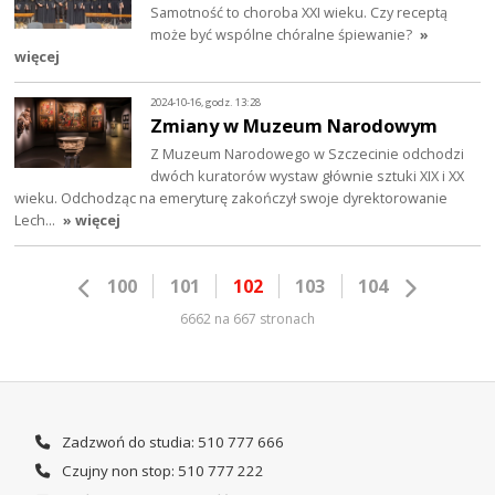
Samotność to choroba XXI wieku. Czy receptą
może być wspólne chóralne śpiewanie?
»
więcej
2024-10-16, godz. 13:28
Zmiany w Muzeum Narodowym
Z Muzeum Narodowego w Szczecinie odchodzi
dwóch kuratorów wystaw głównie sztuki XIX i XX
wieku. Odchodząc na emeryturę zakończył swoje dyrektorowanie
Lech…
» więcej
100
101
102
103
104
6662 na 667 stronach
Zadzwoń do studia: 510 777 666
Czujny non stop: 510 777 222