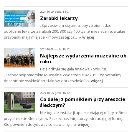
2024-10-29, godz. 14:07
Zarobki lekarzy
„Sprzeciwiam się temu, aby za pieniądze
publiczne lekarze zarabiali 200, 300 czy 400 tys. zł miesięcznie, a takie
przypadki mają miejsce – mówi zastępca…
» więcej
2024-10-28, godz. 18:12
Najlepsze wydarzenia muzealne ub.
roku
Dziś odbyła się gala finałowa konkursu
„Zachodniopomorskie Muzealne Wydarzenie Roku". Czy potrafimy
docenić niezwykłość artefaktów z przeszłości?
» więcej
2024-10-28, godz. 18:12
Co dalej z pomnikiem przy areszcie
śledczym?
Nie będzie instalacji upamiętniającej ofiary reżimu
przy areszcie śledczym w Szczecinie. Inicjatorzy odrzucają jej formę.
Kto powinien decydować co stawiamy…
» więcej