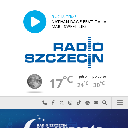
SŁUCHAJ TERAZ
NATHAN DAWE FEAT. TALIA
MAR - SWEET LIES
°C
jutro
pojutrze
17
°C
°C
24
30
Najlepiej po prostu do nas zadzwoń
Odwiedź nas na Facebook-u
Odwiedź nas na X
Odwiedź nas na Instagram-ie
Odwiedź nas na TikTok-u
Szukaj nas na Spotify
Wyślij do nas w
Szukaj