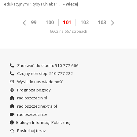
edukacyjnymi "Ryby i Chleba"…
» więcej
99
100
101
102
103
6662 na 667 stronach
Zadzwoń do studia: 510 777 666
Czujny non stop: 510 777 222
Wyślij do nas wiadomość
Prognoza pogody
radioszczecin.pl
radioszczecinextra.pl
radioszczecin.tv
Biuletyn Informacji Publicznej
Posłuchaj teraz