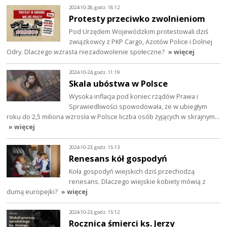
2024-10-28, godz. 18:12
Protesty przeciwko zwolnieniom
Pod Urzędem Wojewódzkim protestowali dziś
związkowcy z PKP Cargo, Azotów Police i Dolnej
Odry. Dlaczego wzrasta niezadowolenie społeczne?
» więcej
2024-10-24, godz. 11:19
Skala ubóstwa w Polsce
Wysoka inflacja pod koniec rządów Prawa i
Sprawiedliwości spowodowała, że w ubiegłym
roku do 2,5 miliona wzrosła w Polsce liczba osób żyjących w skrajnym…
» więcej
2024-10-23, godz. 15:13
Renesans kół gospodyń
Koła gospodyń wiejskich dziś przechodzą
renesans. Dlaczego wiejskie kobiety mówią z
dumą europejki?
» więcej
2024-10-23, godz. 15:12
Rocznica śmierci ks. Jerzy