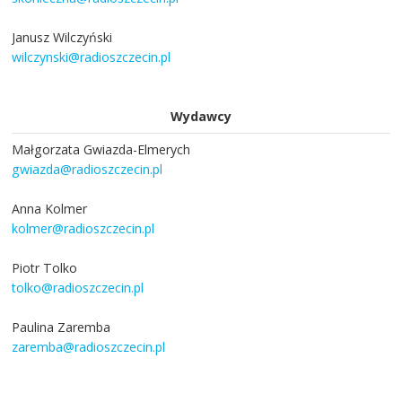
Janusz Wilczyński
wilczynski@radioszczecin.pl
Wydawcy
Małgorzata Gwiazda-Elmerych
gwiazda@radioszczecin.pl
Anna Kolmer
kolmer@radioszczecin.pl
Piotr Tolko
tolko@radioszczecin.pl
Paulina Zaremba
zaremba@radioszczecin.pl