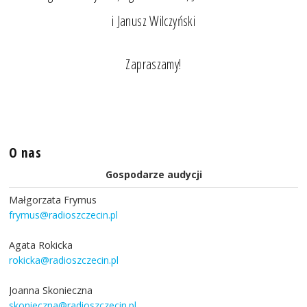
i Janusz Wilczyński
Zapraszamy!
O nas
Gospodarze audycji
Małgorzata Frymus
frymus@radioszczecin.pl
Agata Rokicka
rokicka@radioszczecin.pl
Joanna Skonieczna
skonieczna@radioszczecin.pl