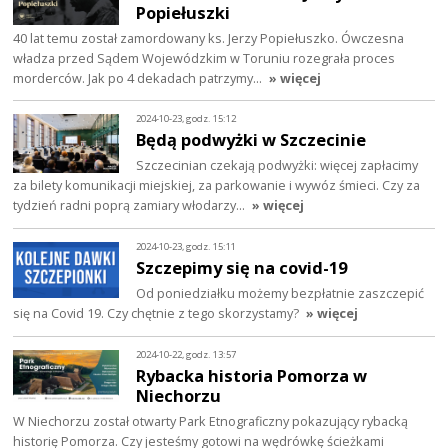
Popiełuszki
40 lat temu został zamordowany ks. Jerzy Popiełuszko. Ówczesna
władza przed Sądem Wojewódzkim w Toruniu rozegrała proces
morderców. Jak po 4 dekadach patrzymy…
» więcej
2024-10-23, godz. 15:12
Będą podwyżki w Szczecinie
Szczecinian czekają podwyżki: więcej zapłacimy
za bilety komunikacji miejskiej, za parkowanie i wywóz śmieci. Czy za
tydzień radni poprą zamiary włodarzy…
» więcej
2024-10-23, godz. 15:11
Szczepimy się na covid-19
Od poniedziałku możemy bezpłatnie zaszczepić
się na Covid 19. Czy chętnie z tego skorzystamy?
» więcej
2024-10-22, godz. 13:57
Rybacka historia Pomorza w
Niechorzu
W Niechorzu został otwarty Park Etnograficzny pokazujący rybacką
historię Pomorza. Czy jesteśmy gotowi na wędrówkę ścieżkami