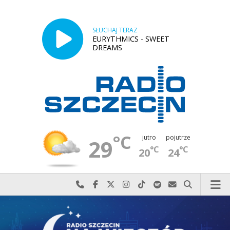
SŁUCHAJ TERAZ
EURYTHMICS - SWEET
DREAMS
°C
jutro
pojutrze
29
°C
°C
20
24
Najlepiej po prostu do nas zadzwoń
Odwiedź nas na Facebook-u
Odwiedź nas na X
Odwiedź nas na Instagram-ie
Odwiedź nas na TikTok-u
Szukaj nas na Spotify
Wyślij do nas w
Szukaj