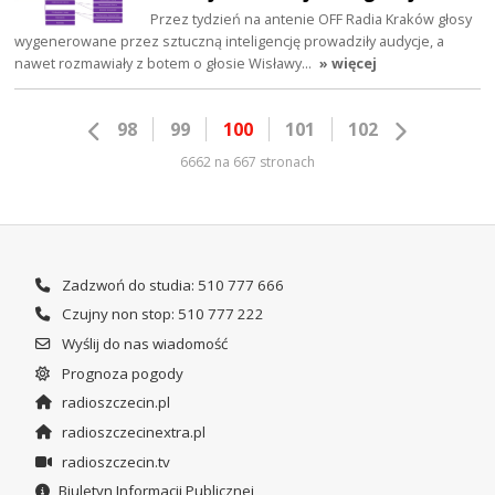
Przez tydzień na antenie OFF Radia Kraków głosy
wygenerowane przez sztuczną inteligencję prowadziły audycje, a
nawet rozmawiały z botem o głosie Wisławy…
» więcej
98
99
100
101
102
6662 na 667 stronach
Zadzwoń do studia: 510 777 666
Czujny non stop: 510 777 222
Wyślij do nas wiadomość
Prognoza pogody
radioszczecin.pl
radioszczecinextra.pl
radioszczecin.tv
Biuletyn Informacji Publicznej