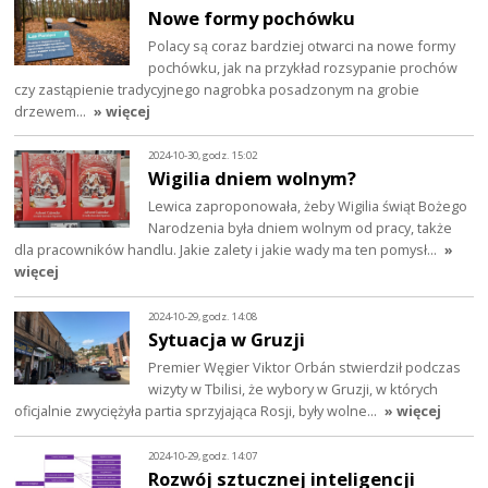
Nowe formy pochówku
Polacy są coraz bardziej otwarci na nowe formy
pochówku, jak na przykład rozsypanie prochów
czy zastąpienie tradycyjnego nagrobka posadzonym na grobie
drzewem…
» więcej
2024-10-30, godz. 15:02
Wigilia dniem wolnym?
Lewica zaproponowała, żeby Wigilia świąt Bożego
Narodzenia była dniem wolnym od pracy, także
dla pracowników handlu. Jakie zalety i jakie wady ma ten pomysł…
»
więcej
2024-10-29, godz. 14:08
Sytuacja w Gruzji
Premier Węgier Viktor Orbán stwierdził podczas
wizyty w Tbilisi, że wybory w Gruzji, w których
oficjalnie zwyciężyła partia sprzyjająca Rosji, były wolne…
» więcej
2024-10-29, godz. 14:07
Rozwój sztucznej inteligencji