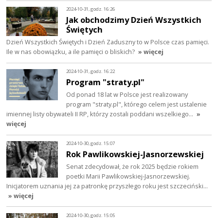
2024-10-31, godz. 16:26
Jak obchodzimy Dzień Wszystkich
Świętych
Dzień Wszystkich Świętych i Dzień Zaduszny to w Polsce czas pamięci.
Ile w nas obowiązku, a ile pamięci o bliskich?
» więcej
2024-10-31, godz. 16:22
Program "straty.pl"
Od ponad 18 lat w Polsce jest realizowany
program "straty.pl", którego celem jest ustalenie
imiennej listy obywateli II RP, którzy zostali poddani wszelkiego…
»
więcej
2024-10-30, godz. 15:07
Rok Pawlikowskiej-Jasnorzewskiej
Senat zdecydował, że rok 2025 będzie rokiem
poetki Marii Pawlikowskiej-Jasnorzewskiej.
Inicjatorem uznania jej za patronkę przyszłego roku jest szczeciński…
» więcej
2024-10-30, godz. 15:05