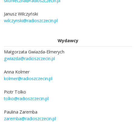
skonieczna@radioszczecin.pl
Janusz Wilczyński
wilczynski@radioszczecin.pl
Wydawcy
Małgorzata Gwiazda-Elmerych
gwiazda@radioszczecin.pl
Anna Kolmer
kolmer@radioszczecin.pl
Piotr Tolko
tolko@radioszczecin.pl
Paulina Zaremba
zaremba@radioszczecin.pl