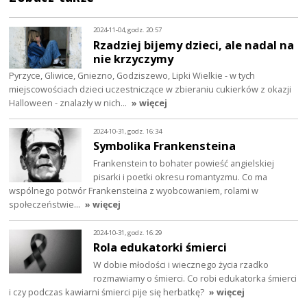
2024-11-04, godz. 20:57
Rzadziej bijemy dzieci, ale nadal na
nie krzyczymy
Pyrzyce, Gliwice, Gniezno, Godziszewo, Lipki Wielkie - w tych
miejscowościach dzieci uczestniczące w zbieraniu cukierków z okazji
Halloween - znalazły w nich…
» więcej
2024-10-31, godz. 16:34
Symbolika Frankensteina
Frankenstein to bohater powieść angielskiej
pisarki i poetki okresu romantyzmu. Co ma
wspólnego potwór Frankensteina z wyobcowaniem, rolami w
społeczeństwie…
» więcej
2024-10-31, godz. 16:29
Rola edukatorki śmierci
W dobie młodości i wiecznego życia rzadko
rozmawiamy o śmierci. Co robi edukatorka śmierci
i czy podczas kawiarni śmierci pije się herbatkę?
» więcej