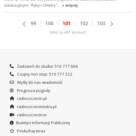
edukacyjnymi "Ryby i Chleba"…
» więcej
99
100
101
102
103
6662 na 667 stronach
Zadzwoń do studia: 510 777 666
Czujny non stop: 510 777 222
Wyślij do nas wiadomość
Prognoza pogody
radioszczecin.pl
radioszczecinextra.pl
radioszczecin.tv
Biuletyn Informacji Publicznej
Posłuchaj teraz