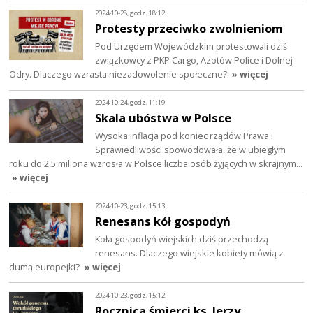
2024-10-28, godz. 18:12
Protesty przeciwko zwolnieniom
Pod Urzędem Wojewódzkim protestowali dziś
związkowcy z PKP Cargo, Azotów Police i Dolnej
Odry. Dlaczego wzrasta niezadowolenie społeczne?
» więcej
2024-10-24, godz. 11:19
Skala ubóstwa w Polsce
Wysoka inflacja pod koniec rządów Prawa i
Sprawiedliwości spowodowała, że w ubiegłym
roku do 2,5 miliona wzrosła w Polsce liczba osób żyjących w skrajnym…
» więcej
2024-10-23, godz. 15:13
Renesans kół gospodyń
Koła gospodyń wiejskich dziś przechodzą
renesans. Dlaczego wiejskie kobiety mówią z
dumą europejki?
» więcej
2024-10-23, godz. 15:12
Rocznica śmierci ks. Jerzy