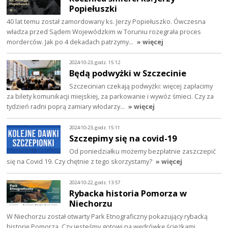
Popiełuszki
40 lat temu został zamordowany ks. Jerzy Popiełuszko. Ówczesna
władza przed Sądem Wojewódzkim w Toruniu rozegrała proces
morderców. Jak po 4 dekadach patrzymy…
» więcej
2024-10-23, godz. 15:12
Będą podwyżki w Szczecinie
Szczecinian czekają podwyżki: więcej zapłacimy
za bilety komunikacji miejskiej, za parkowanie i wywóz śmieci. Czy za
tydzień radni poprą zamiary włodarzy…
» więcej
2024-10-23, godz. 15:11
Szczepimy się na covid-19
Od poniedziałku możemy bezpłatnie zaszczepić
się na Covid 19. Czy chętnie z tego skorzystamy?
» więcej
2024-10-22, godz. 13:57
Rybacka historia Pomorza w
Niechorzu
W Niechorzu został otwarty Park Etnograficzny pokazujący rybacką
historię Pomorza. Czy jesteśmy gotowi na wędrówkę ścieżkami