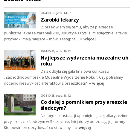
2024-10-29, godz. 14:07
Zarobki lekarzy
„Sprzeciwiam się temu, aby za pieniądze
publiczne lekarze zarabiali 200, 300 czy 400 tys. zł miesięcznie, a takie
przypadki mają miejsce – mówi zastępca…
» więcej
2024-10-28, godz. 18:12
Najlepsze wydarzenia muzealne ub.
roku
Dziś odbyła się gala finałowa konkursu
„Zachodniopomorskie Muzealne Wydarzenie Roku". Czy potrafimy
docenić niezwykłość artefaktów z przeszłości?
» więcej
2024-10-28, godz. 18:12
Co dalej z pomnikiem przy areszcie
śledczym?
Nie będzie instalacji upamiętniającej ofiary reżimu
przy areszcie śledczym w Szczecinie. Inicjatorzy odrzucają jej formę.
Kto powinien decydować co stawiamy…
» więcej