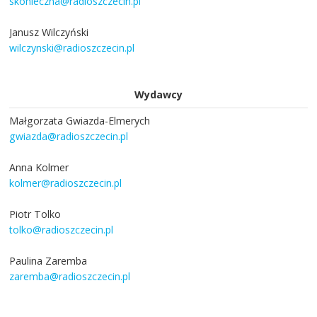
skonieczna@radioszczecin.pl
Janusz Wilczyński
wilczynski@radioszczecin.pl
Wydawcy
Małgorzata Gwiazda-Elmerych
gwiazda@radioszczecin.pl
Anna Kolmer
kolmer@radioszczecin.pl
Piotr Tolko
tolko@radioszczecin.pl
Paulina Zaremba
zaremba@radioszczecin.pl