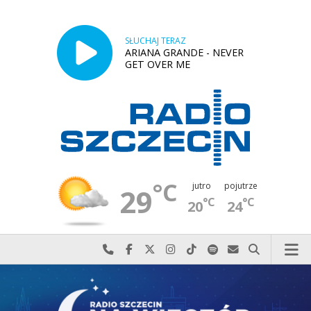
SŁUCHAJ TERAZ
ARIANA GRANDE - NEVER
GET OVER ME
°C
jutro
pojutrze
29
°C
°C
20
24
Najlepiej po prostu do nas zadzwoń
Odwiedź nas na Facebook-u
Odwiedź nas na X
Odwiedź nas na Instagram-ie
Odwiedź nas na TikTok-u
Szukaj nas na Spotify
Wyślij do nas w
Szukaj