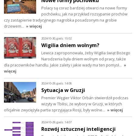
Nowe formy pochówku
Polacy są coraz bardziej otwarci na nowe formy
pochówku, jak na przykład rozsypanie prochów
czy zastąpienie tradycyjnego nagrobka posadzonym na grobie
drzewem…
» więcej
2024-10-30, godz. 15:02
Wigilia dniem wolnym?
Lewica zaproponowała, żeby Wigilia świąt Bożego
Narodzenia była dniem wolnym od pracy, także
dla pracowników handlu. Jakie zalety i jakie wady ma ten pomysł…
»
więcej
2024-10-29, godz. 14:08
Sytuacja w Gruzji
Premier Węgier Viktor Orbán stwierdził podczas
wizyty w Tbilisi, że wybory w Gruzji, w których
oficjalnie zwyciężyła partia sprzyjająca Rosji, były wolne…
» więcej
2024-10-29, godz. 14:07
Rozwój sztucznej inteligencji