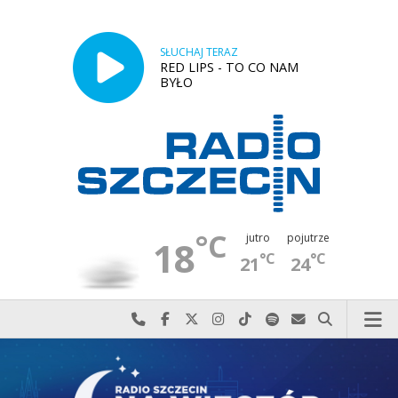
SŁUCHAJ TERAZ
RED LIPS - TO CO NAM
BYŁO
°C
jutro
pojutrze
18
°C
°C
21
24
Najlepiej po prostu do nas zadzwoń
Odwiedź nas na Facebook-u
Odwiedź nas na X
Odwiedź nas na Instagram-ie
Odwiedź nas na TikTok-u
Szukaj nas na Spotify
Wyślij do nas w
Szukaj