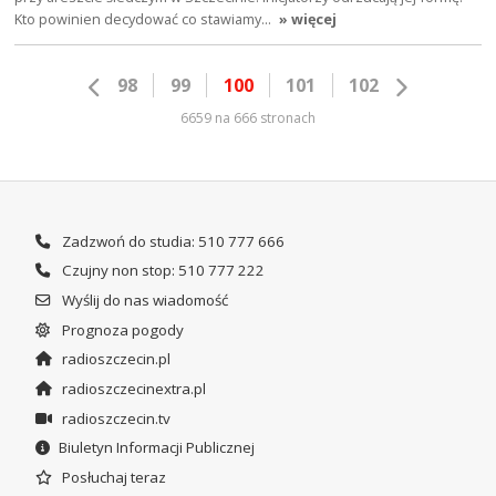
Kto powinien decydować co stawiamy…
» więcej
98
99
100
101
102
6659 na 666 stronach
Zadzwoń do studia: 510 777 666
Czujny non stop: 510 777 222
Wyślij do nas wiadomość
Prognoza pogody
radioszczecin.pl
radioszczecinextra.pl
radioszczecin.tv
Biuletyn Informacji Publicznej
Posłuchaj teraz