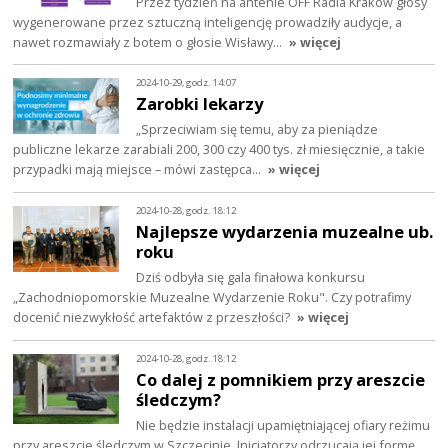
Przez tydzień na antenie OFF Radia Kraków głosy
wygenerowane przez sztuczną inteligencję prowadziły audycje, a
nawet rozmawiały z botem o głosie Wisławy…
» więcej
2024-10-29, godz. 14:07
Zarobki lekarzy
„Sprzeciwiam się temu, aby za pieniądze
publiczne lekarze zarabiali 200, 300 czy 400 tys. zł miesięcznie, a takie
przypadki mają miejsce – mówi zastępca…
» więcej
2024-10-28, godz. 18:12
Najlepsze wydarzenia muzealne ub.
roku
Dziś odbyła się gala finałowa konkursu
„Zachodniopomorskie Muzealne Wydarzenie Roku". Czy potrafimy
docenić niezwykłość artefaktów z przeszłości?
» więcej
2024-10-28, godz. 18:12
Co dalej z pomnikiem przy areszcie
śledczym?
Nie będzie instalacji upamiętniającej ofiary reżimu
przy areszcie śledczym w Szczecinie. Inicjatorzy odrzucają jej formę.