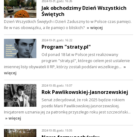
2024-10-31, godz. 16:26
Jak obchodzimy Dzień Wszystkich
Świętych
Dzień Wszystkich Świętych i Dzień Zaduszny to w Polsce czas pamięci.
Ile w nas obowiązku, a ile pamięci o bliskich?
» więcej
2024-10-31, godz. 16:22
Program "straty.pl"
Od ponad 18 lat w Polsce jest realizowany
program "straty.pl", którego celem jest ustalenie
imiennej listy obywateli II RP, którzy zostali poddani wszelkiego…
»
więcej
2024-10-30, godz. 15:07
Rok Pawlikowskiej-Jasnorzewskiej
Senat zdecydował, że rok 2025 będzie rokiem
poetki Marii Pawlikowskiej-Jasnorzewskiej.
Inicjatorem uznania jej za patronkę przyszłego roku jest szczeciński…
» więcej
2024-10-30, godz. 15:05