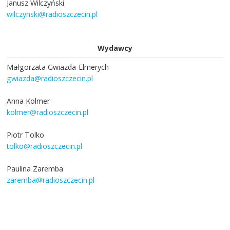
Janusz Wilczyński
wilczynski@radioszczecin.pl
Wydawcy
Małgorzata Gwiazda-Elmerych
gwiazda@radioszczecin.pl
Anna Kolmer
kolmer@radioszczecin.pl
Piotr Tolko
tolko@radioszczecin.pl
Paulina Zaremba
zaremba@radioszczecin.pl