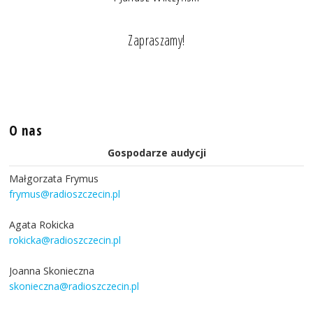
Zapraszamy!
O nas
Gospodarze audycji
Małgorzata Frymus
frymus@radioszczecin.pl
Agata Rokicka
rokicka@radioszczecin.pl
Joanna Skonieczna
skonieczna@radioszczecin.pl