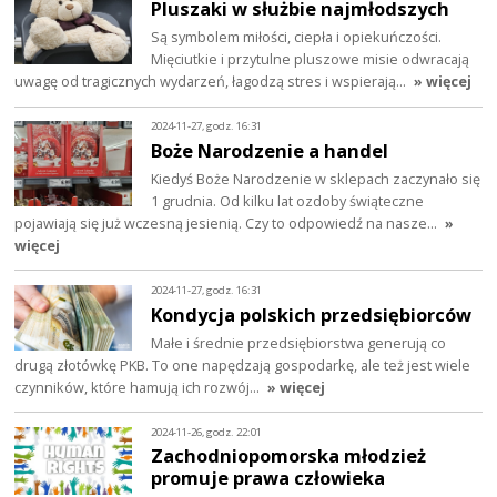
Pluszaki w służbie najmłodszych
Są symbolem miłości, ciepła i opiekuńczości.
Mięciutkie i przytulne pluszowe misie odwracają
uwagę od tragicznych wydarzeń, łagodzą stres i wspierają…
» więcej
2024-11-27, godz. 16:31
Boże Narodzenie a handel
Kiedyś Boże Narodzenie w sklepach zaczynało się
1 grudnia. Od kilku lat ozdoby świąteczne
pojawiają się już wczesną jesienią. Czy to odpowiedź na nasze…
»
więcej
2024-11-27, godz. 16:31
Kondycja polskich przedsiębiorców
Małe i średnie przedsiębiorstwa generują co
drugą złotówkę PKB. To one napędzają gospodarkę, ale też jest wiele
czynników, które hamują ich rozwój…
» więcej
2024-11-26, godz. 22:01
Zachodniopomorska młodzież
promuje prawa człowieka