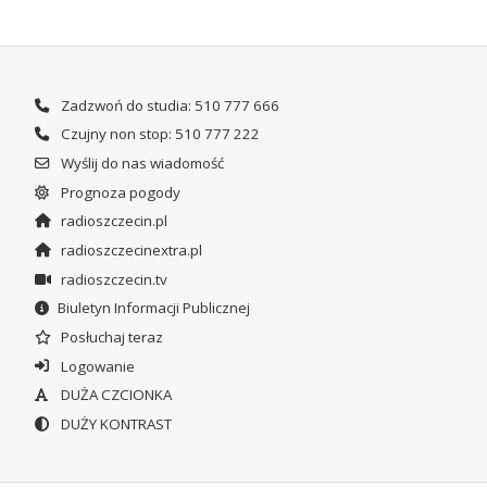
Zadzwoń do studia: 510 777 666
Czujny non stop: 510 777 222
Wyślij do nas wiadomość
Prognoza pogody
radioszczecin.pl
radioszczecinextra.pl
radioszczecin.tv
Biuletyn Informacji Publicznej
Posłuchaj teraz
Logowanie
DUŻA CZCIONKA
DUŻY KONTRAST