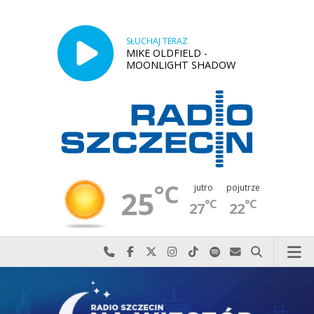
SŁUCHAJ TERAZ
MIKE OLDFIELD -
MOONLIGHT SHADOW
°C
jutro
pojutrze
25
°C
°C
27
22
Najlepiej po prostu do nas zadzwoń
Odwiedź nas na Facebook-u
Odwiedź nas na X
Odwiedź nas na Instagram-ie
Odwiedź nas na TikTok-u
Szukaj nas na Spotify
Wyślij do nas w
Szukaj