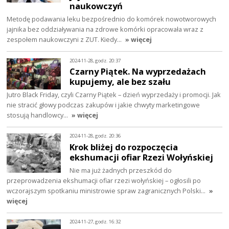
naukowczyń
Metodę podawania leku bezpośrednio do komórek nowotworowych
jajnika bez oddziaływania na zdrowe komórki opracowała wraz z
zespołem naukowczyni z ZUT. Kiedy…
» więcej
2024-11-28, godz. 20:37
Czarny Piątek. Na wyprzedażach
kupujemy, ale bez szału
Jutro Black Friday, czyli Czarny Piątek – dzień wyprzedaży i promocji. Jak
nie stracić głowy podczas zakupów i jakie chwyty marketingowe
stosują handlowcy…
» więcej
2024-11-28, godz. 20:36
Krok bliżej do rozpoczęcia
ekshumacji ofiar Rzezi Wołyńskiej
Nie ma już żadnych przeszkód do
przeprowadzenia ekshumacji ofiar rzezi wołyńskiej – ogłosili po
wczorajszym spotkaniu ministrowie spraw zagranicznych Polski…
»
więcej
2024-11-27, godz. 16:32