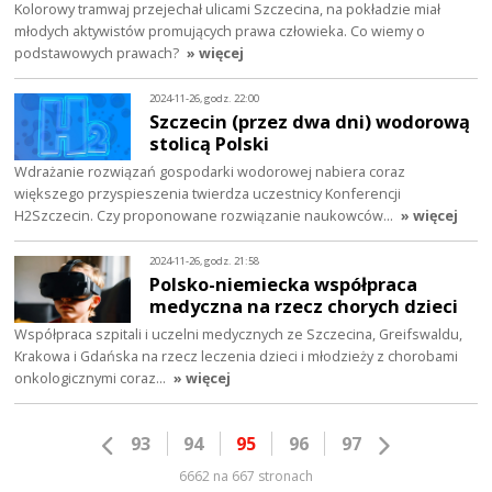
Kolorowy tramwaj przejechał ulicami Szczecina, na pokładzie miał
młodych aktywistów promujących prawa człowieka. Co wiemy o
podstawowych prawach?
» więcej
2024-11-26, godz. 22:00
Szczecin (przez dwa dni) wodorową
stolicą Polski
Wdrażanie rozwiązań gospodarki wodorowej nabiera coraz
większego przyspieszenia twierdza uczestnicy Konferencji
H2Szczecin. Czy proponowane rozwiązanie naukowców…
» więcej
2024-11-26, godz. 21:58
Polsko-niemiecka współpraca
medyczna na rzecz chorych dzieci
Współpraca szpitali i uczelni medycznych ze Szczecina, Greifswaldu,
Krakowa i Gdańska na rzecz leczenia dzieci i młodzieży z chorobami
onkologicznymi coraz…
» więcej
93
94
95
96
97
6662 na 667 stronach