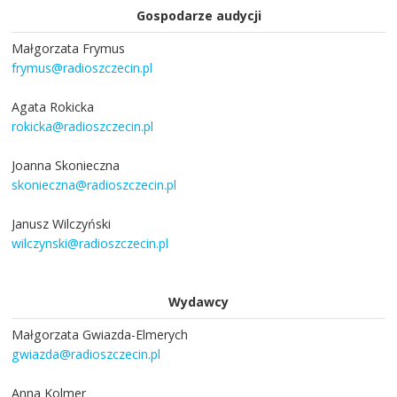
Gospodarze audycji
Małgorzata Frymus
frymus@radioszczecin.pl
Agata Rokicka
rokicka@radioszczecin.pl
Joanna Skonieczna
skonieczna@radioszczecin.pl
Janusz Wilczyński
wilczynski@radioszczecin.pl
Wydawcy
Małgorzata Gwiazda-Elmerych
gwiazda@radioszczecin.pl
Anna Kolmer