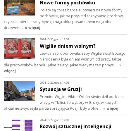
Nowe formy pochówku
Polacy są coraz bardziej otwarci na nowe formy
pochówku, jak na przykład rozsypanie prochów
czy zastąpienie tradycyjnego nagrobka posadzonym na grobie
drzewem…
» więcej
2024-10-30, godz. 15:02
Wigilia dniem wolnym?
Lewica zaproponowała, żeby Wigilia świąt Bożego
Narodzenia była dniem wolnym od pracy, także
dla pracowników handlu. Jakie zalety i jakie wady ma ten pomysł…
»
więcej
2024-10-29, godz. 14:08
Sytuacja w Gruzji
Premier Węgier Viktor Orbán stwierdził podczas
wizyty w Tbilisi, że wybory w Gruzji, w których
oficjalnie zwyciężyła partia sprzyjająca Rosji, były wolne…
» więcej
2024-10-29, godz. 14:07
Rozwój sztucznej inteligencji