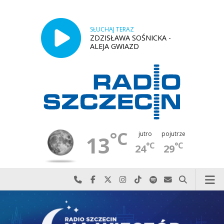
SŁUCHAJ TERAZ
ZDZISŁAWA SOŚNICKA -
ALEJA GWIAZD
°C
jutro
pojutrze
13
°C
°C
24
29
Najlepiej po prostu do nas zadzwoń
Odwiedź nas na Facebook-u
Odwiedź nas na X
Odwiedź nas na Instagram-ie
Odwiedź nas na TikTok-u
Szukaj nas na Spotify
Wyślij do nas w
Szukaj