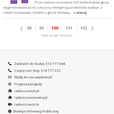
Przez tydzień na antenie OFF Radia Kraków głosy
wygenerowane przez sztuczną inteligencję prowadziły audycje, a
nawet rozmawiały z botem o głosie Wisławy…
» więcej
98
99
100
101
102
6662 na 667 stronach
Zadzwoń do studia: 510 777 666
Czujny non stop: 510 777 222
Wyślij do nas wiadomość
Prognoza pogody
radioszczecin.pl
radioszczecinextra.pl
radioszczecin.tv
Biuletyn Informacji Publicznej