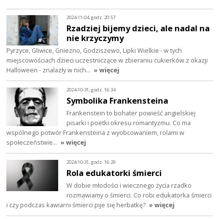
2024-11-04, godz. 20:57
Rzadziej bijemy dzieci, ale nadal na
nie krzyczymy
Pyrzyce, Gliwice, Gniezno, Godziszewo, Lipki Wielkie - w tych
miejscowościach dzieci uczestniczące w zbieraniu cukierków z okazji
Halloween - znalazły w nich…
» więcej
2024-10-31, godz. 16:34
Symbolika Frankensteina
Frankenstein to bohater powieść angielskiej
pisarki i poetki okresu romantyzmu. Co ma
wspólnego potwór Frankensteina z wyobcowaniem, rolami w
społeczeństwie…
» więcej
2024-10-31, godz. 16:29
Rola edukatorki śmierci
W dobie młodości i wiecznego życia rzadko
rozmawiamy o śmierci. Co robi edukatorka śmierci
i czy podczas kawiarni śmierci pije się herbatkę?
» więcej