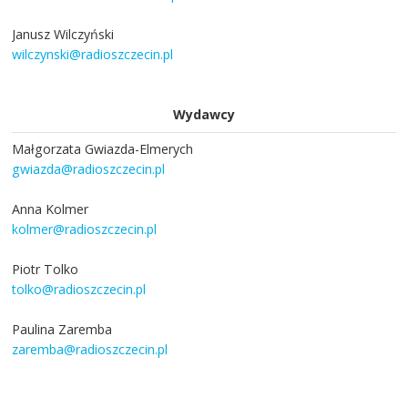
Janusz Wilczyński
wilczynski@radioszczecin.pl
Wydawcy
Małgorzata Gwiazda-Elmerych
gwiazda@radioszczecin.pl
Anna Kolmer
kolmer@radioszczecin.pl
Piotr Tolko
tolko@radioszczecin.pl
Paulina Zaremba
zaremba@radioszczecin.pl