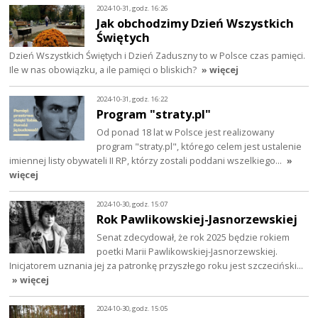
2024-10-31, godz. 16:26
Jak obchodzimy Dzień Wszystkich
Świętych
Dzień Wszystkich Świętych i Dzień Zaduszny to w Polsce czas pamięci.
Ile w nas obowiązku, a ile pamięci o bliskich?
» więcej
2024-10-31, godz. 16:22
Program "straty.pl"
Od ponad 18 lat w Polsce jest realizowany
program "straty.pl", którego celem jest ustalenie
imiennej listy obywateli II RP, którzy zostali poddani wszelkiego…
»
więcej
2024-10-30, godz. 15:07
Rok Pawlikowskiej-Jasnorzewskiej
Senat zdecydował, że rok 2025 będzie rokiem
poetki Marii Pawlikowskiej-Jasnorzewskiej.
Inicjatorem uznania jej za patronkę przyszłego roku jest szczeciński…
» więcej
2024-10-30, godz. 15:05