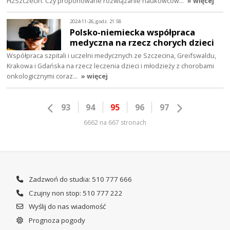
H2Szczecin. Czy proponowane rozwiązanie naukowców…
» więcej
2024-11-26, godz. 21:58
Polsko-niemiecka współpraca
medyczna na rzecz chorych dzieci
Współpraca szpitali i uczelni medycznych ze Szczecina, Greifswaldu,
Krakowa i Gdańska na rzecz leczenia dzieci i młodzieży z chorobami
onkologicznymi coraz…
» więcej
93
94
95
96
97
6662 na 667 stronach
Zadzwoń do studia: 510 777 666
Czujny non stop: 510 777 222
Wyślij do nas wiadomość
Prognoza pogody