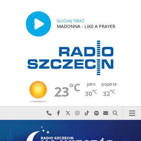
SŁUCHAJ TERAZ
MADONNA - LIKE A PRAYER
°C
jutro
pojutrze
23
°C
°C
30
32
Najlepiej po prostu do nas zadzwoń
Odwiedź nas na Facebook-u
Odwiedź nas na X
Odwiedź nas na Instagram-ie
Odwiedź nas na TikTok-u
Szukaj nas na Spotify
Wyślij do nas w
Szukaj