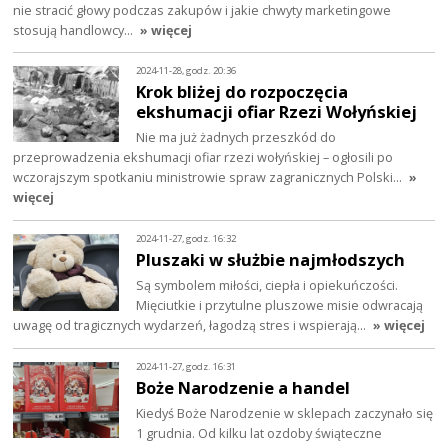
nie stracić głowy podczas zakupów i jakie chwyty marketingowe
stosują handlowcy…
» więcej
2024-11-28, godz. 20:36
Krok bliżej do rozpoczęcia
ekshumacji ofiar Rzezi Wołyńskiej
Nie ma już żadnych przeszkód do
przeprowadzenia ekshumacji ofiar rzezi wołyńskiej – ogłosili po
wczorajszym spotkaniu ministrowie spraw zagranicznych Polski…
»
więcej
2024-11-27, godz. 16:32
Pluszaki w służbie najmłodszych
Są symbolem miłości, ciepła i opiekuńczości.
Mięciutkie i przytulne pluszowe misie odwracają
uwagę od tragicznych wydarzeń, łagodzą stres i wspierają…
» więcej
2024-11-27, godz. 16:31
Boże Narodzenie a handel
Kiedyś Boże Narodzenie w sklepach zaczynało się
1 grudnia. Od kilku lat ozdoby świąteczne