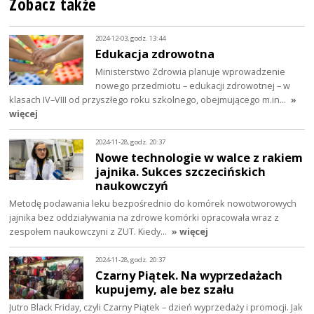
Zobacz także
2024-12-03, godz. 13:44
Edukacja zdrowotna
Ministerstwo Zdrowia planuje wprowadzenie
nowego przedmiotu – edukacji zdrowotnej – w
klasach IV–VIII od przyszłego roku szkolnego, obejmującego m.in…
»
więcej
2024-11-28, godz. 20:37
Nowe technologie w walce z rakiem
jajnika. Sukces szczecińskich
naukowczyń
Metodę podawania leku bezpośrednio do komórek nowotworowych
jajnika bez oddziaływania na zdrowe komórki opracowała wraz z
zespołem naukowczyni z ZUT. Kiedy…
» więcej
2024-11-28, godz. 20:37
Czarny Piątek. Na wyprzedażach
kupujemy, ale bez szału
Jutro Black Friday, czyli Czarny Piątek – dzień wyprzedaży i promocji. Jak