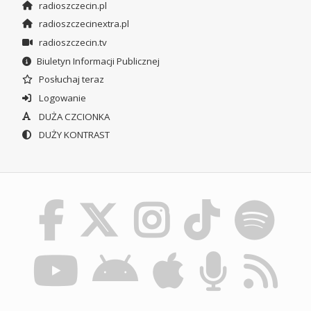
radioszczecin.pl
radioszczecinextra.pl
radioszczecin.tv
Biuletyn Informacji Publicznej
Posłuchaj teraz
Logowanie
DUŻA CZCIONKA
DUŻY KONTRAST