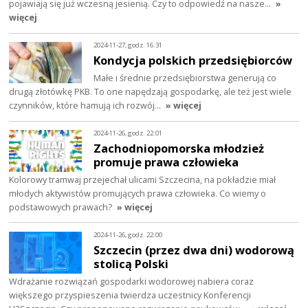
pojawiają się już wczesną jesienią. Czy to odpowiedź na nasze…
»
więcej
2024-11-27, godz. 16:31
Kondycja polskich przedsiębiorców
Małe i średnie przedsiębiorstwa generują co
drugą złotówkę PKB. To one napędzają gospodarkę, ale też jest wiele
czynników, które hamują ich rozwój…
» więcej
2024-11-26, godz. 22:01
Zachodniopomorska młodzież
promuje prawa człowieka
Kolorowy tramwaj przejechał ulicami Szczecina, na pokładzie miał
młodych aktywistów promujących prawa człowieka. Co wiemy o
podstawowych prawach?
» więcej
2024-11-26, godz. 22:00
Szczecin (przez dwa dni) wodorową
stolicą Polski
Wdrażanie rozwiązań gospodarki wodorowej nabiera coraz
większego przyspieszenia twierdza uczestnicy Konferencji