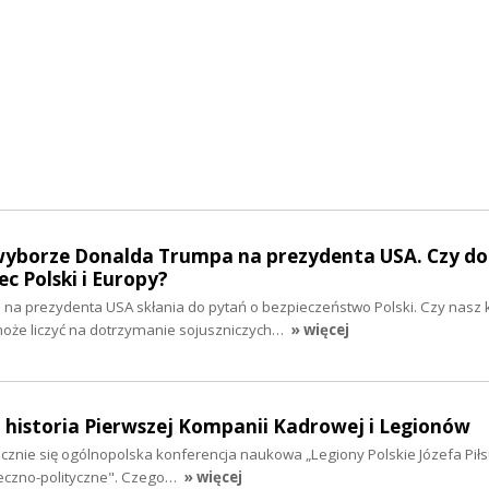
yborze Donalda Trumpa na prezydenta USA. Czy d
 Polski i Europy?
a prezydenta USA skłania do pytań o bezpieczeństwo Polski. Czy nasz k
oże liczyć na dotrzymanie sojuszniczych…
» więcej
 historia Pierwszej Kompanii Kadrowej i Legionów
ocznie się ogólnopolska konferencja naukowa „Legiony Polskie Józefa Pił
łeczno-polityczne". Czego…
» więcej