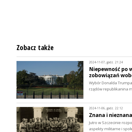
Zobacz także
2024-11-07, godz. 21:24
Niepewność po w
zobowiązań wobec
Wybór Donalda Trumpa n
rządów republikanina m
2024-11-06, godz. 22:12
Znana i nieznana
Jutro w Szczecinie rozp
aspekty militarne i spo