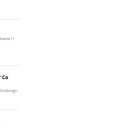
kanie? I
 Co
Chrobrego.