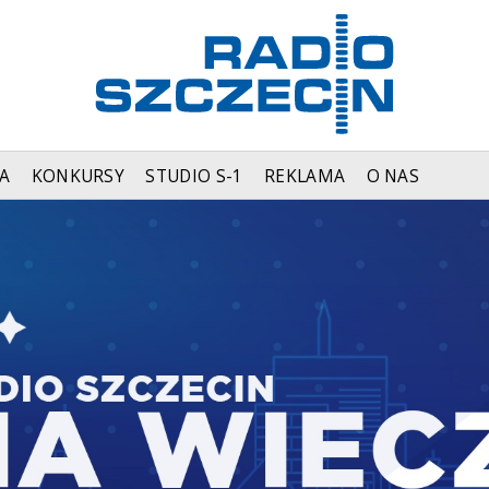
A
KONKURSY
STUDIO S-1
REKLAMA
O NAS