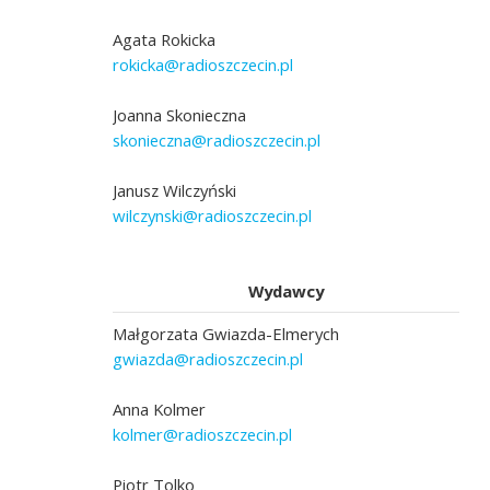
Agata Rokicka
rokicka@radioszczecin.pl
Joanna Skonieczna
skonieczna@radioszczecin.pl
Janusz Wilczyński
wilczynski@radioszczecin.pl
Wydawcy
Małgorzata Gwiazda-Elmerych
gwiazda@radioszczecin.pl
Anna Kolmer
kolmer@radioszczecin.pl
Piotr Tolko