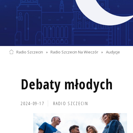
Radio Szczecin
»
Radio Szczecin Na Wieczór
»
Audycje
Debaty młodych
2024-09-17
RADIO SZCZECIN