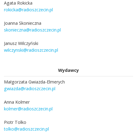
Agata Rokicka
rokicka@radioszczecin.pl
Joanna Skonieczna
skonieczna@radioszczecin.pl
Janusz Wilczyński
wilczynski@radioszczecin.pl
Wydawcy
Małgorzata Gwiazda-Elmerych
gwiazda@radioszczecin.pl
Anna Kolmer
kolmer@radioszczecin.pl
Piotr Tolko
tolko@radioszczecin.pl