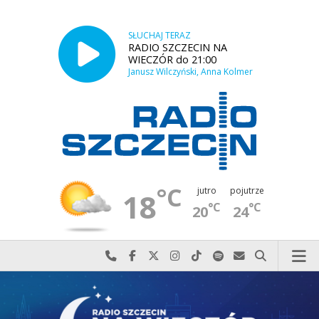
SŁUCHAJ TERAZ
RADIO SZCZECIN NA
WIECZÓR do 21:00
Janusz Wilczyński, Anna Kolmer
°C
jutro
pojutrze
18
°C
°C
20
24
Najlepiej po prostu do nas zadzwoń
Odwiedź nas na Facebook-u
Odwiedź nas na X
Odwiedź nas na Instagram-ie
Odwiedź nas na TikTok-u
Szukaj nas na Spotify
Wyślij do nas w
Szukaj