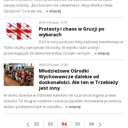
swojej rodziny. „Bez korzeni nie zakwitniesz. Moja Wielka i Mała
Ojczyzna”. Co kryje się…
» więcej
2024-12-03, godz. 21:01
Protesty i chaos w Gruzji po
wyborach
Dziś w nocy podczas antyrządowej manifestacji w
Tbilisi służby zatrzymały 34 osoby. W wyniku starć policji i
protestujących 26 demonstrantów zostało rannych…
» więcej
2024-12-03, godz. 21:00
Młodzieżowe Ośrodki
Wychowawcze dalekie od
doskonałości. Ale ten w Trzebieży
jest inny
W domu dziecka w Ostrowie Kaliskim nie są przestrzegane prawa
dziecka. To drugi w ostatnim czasie przypadek stosowania przemocy
wobec podopiecznych w ośrodku…
» więcej
92
93
94
95
96