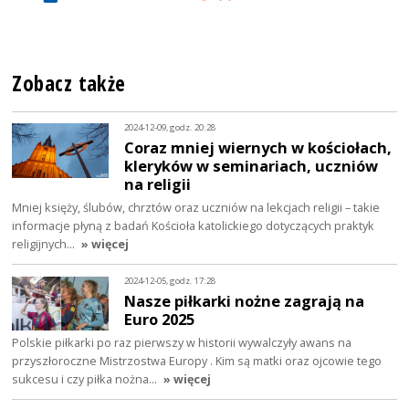
Zobacz także
2024-12-09, godz. 20:28
Coraz mniej wiernych w kościołach,
kleryków w seminariach, uczniów
na religii
Mniej księży, ślubów, chrztów oraz uczniów na lekcjach religii – takie
informacje płyną z badań Kościoła katolickiego dotyczących praktyk
religijnych…
» więcej
2024-12-05, godz. 17:28
Nasze piłkarki nożne zagrają na
Euro 2025
Polskie piłkarki po raz pierwszy w historii wywalczyły awans na
przyszłoroczne Mistrzostwa Europy . Kim są matki oraz ojcowie tego
sukcesu i czy piłka nożna…
» więcej