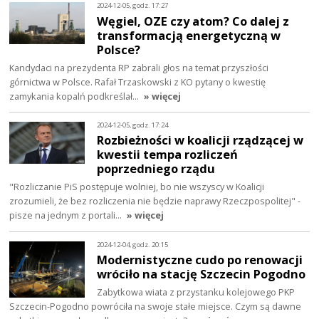
2024-12-05, godz. 17:27
Węgiel, OZE czy atom? Co dalej z
transformacją energetyczną w
Polsce?
Kandydaci na prezydenta RP zabrali głos na temat przyszłości
górnictwa w Polsce. Rafał Trzaskowski z KO pytany o kwestię
zamykania kopalń podkreślał…
» więcej
2024-12-05, godz. 17:24
Rozbieżności w koalicji rządzącej w
kwestii tempa rozliczeń
poprzedniego rządu
"Rozliczanie PiS postępuje wolniej, bo nie wszyscy w Koalicji
zrozumieli, że bez rozliczenia nie będzie naprawy Rzeczpospolitej" -
pisze na jednym z portali…
» więcej
2024-12-04, godz. 20:15
Modernistyczne cudo po renowacji
wróciło na stację Szczecin Pogodno
Zabytkowa wiata z przystanku kolejowego PKP
Szczecin-Pogodno powróciła na swoje stałe miejsce. Czym są dawne