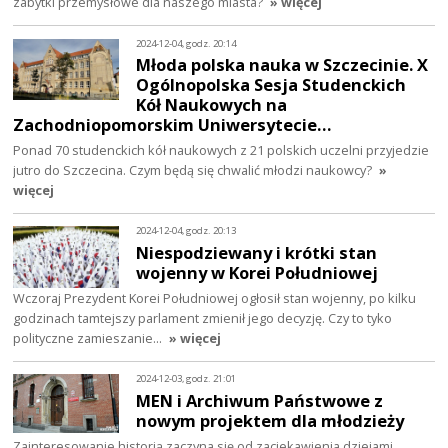
zabytki przemysłowe dla naszego miasta?
» więcej
2024-12-04, godz. 20:14
Młoda polska nauka w Szczecinie. X
Ogólnopolska Sesja Studenckich
Kół Naukowych na
Zachodniopomorskim Uniwersytecie…
Ponad 70 studenckich kół naukowych z 21 polskich uczelni przyjedzie
jutro do Szczecina. Czym będą się chwalić młodzi naukowcy?
»
więcej
2024-12-04, godz. 20:13
Niespodziewany i krótki stan
wojenny w Korei Południowej
Wczoraj Prezydent Korei Południowej ogłosił stan wojenny, po kilku
godzinach tamtejszy parlament zmienił jego decyzję. Czy to tyko
polityczne zamieszanie…
» więcej
2024-12-03, godz. 21:01
MEN i Archiwum Państwowe z
nowym projektem dla młodzieży
Zainteresowanie historią zaczyna się od zaciekawienia dziejami