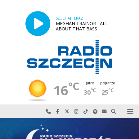
SŁUCHAJ TERAZ
MEGHAN TRAINOR - ALL
ABOUT THAT BASS
°C
jutro
pojutrze
16
°C
°C
30
25
Najlepiej po prostu do nas zadzwoń
Odwiedź nas na Facebook-u
Odwiedź nas na X
Odwiedź nas na Instagram-ie
Odwiedź nas na TikTok-u
Szukaj nas na Spotify
Wyślij do nas w
Szukaj