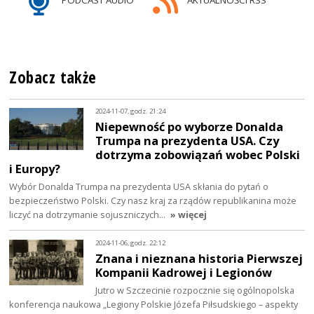
Zobacz także
2024-11-07, godz. 21:24
Niepewność po wyborze Donalda
Trumpa na prezydenta USA. Czy
dotrzyma zobowiązań wobec Polski
i Europy?
Wybór Donalda Trumpa na prezydenta USA skłania do pytań o
bezpieczeństwo Polski. Czy nasz kraj za rządów republikanina może
liczyć na dotrzymanie sojuszniczych…
» więcej
2024-11-06, godz. 22:12
Znana i nieznana historia Pierwszej
Kompanii Kadrowej i Legionów
Jutro w Szczecinie rozpocznie się ogólnopolska
konferencja naukowa „Legiony Polskie Józefa Piłsudskiego – aspekty