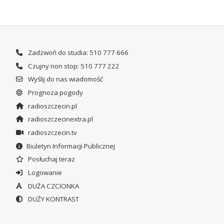
Zadzwoń do studia: 510 777 666
Czujny non stop: 510 777 222
Wyślij do nas wiadomość
Prognoza pogody
radioszczecin.pl
radioszczecinextra.pl
radioszczecin.tv
Biuletyn Informacji Publicznej
Posłuchaj teraz
Logowanie
DUŻA CZCIONKA
DUŻY KONTRAST