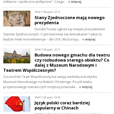
militarne i społeczno-polityczne". Czego…
» więcej
2024-11-06, godz. 22:12
Stany Zjednoczone mają nowego
prezydenta
Donald Trump ogłosił się nowym prezydentem
Stanów Zjednoczonych. Czym kierowali się Amerykanie? I jakie to
będzie miało konsekwencje – dla USA, dla Europy…
» więcej
2024-11-06, godz. 22:11
Budowa nowego gmachu dla teatru
czy rozbudowa starego obiektu? Co
dalej z Muzeum Narodowym i
Teatrem Współczesnym?
Szczeciński Teatr Współczesny ma swoją siedzibę w budynku
Muzeum Narodowego na Wałach Chrobrego. Po pół wieku
przymusowego mariażu tych instytucji powstała…
» więcej
2024-11-05, godz. 19:56
Język polski coraz bardziej
popularny w Chinach