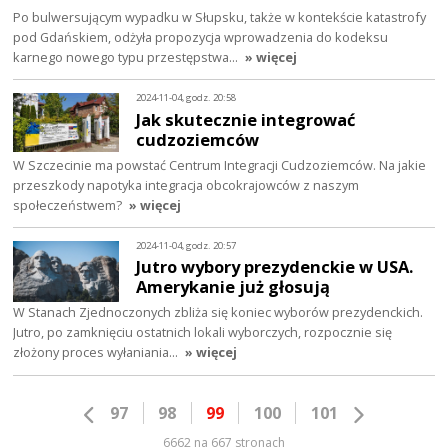
Po bulwersującym wypadku w Słupsku, także w kontekście katastrofy
pod Gdańskiem, odżyła propozycja wprowadzenia do kodeksu
karnego nowego typu przestępstwa…
» więcej
2024-11-04, godz. 20:58
Jak skutecznie integrować
cudzoziemców
W Szczecinie ma powstać Centrum Integracji Cudzoziemców. Na jakie
przeszkody napotyka integracja obcokrajowców z naszym
społeczeństwem?
» więcej
2024-11-04, godz. 20:57
Jutro wybory prezydenckie w USA.
Amerykanie już głosują
W Stanach Zjednoczonych zbliża się koniec wyborów prezydenckich.
Jutro, po zamknięciu ostatnich lokali wyborczych, rozpocznie się
złożony proces wyłaniania…
» więcej
97
98
99
100
101
6662 na 667 stronach