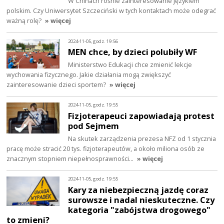
W Chinach rośnie zainteresowanie językiem
polskim. Czy Uniwersytet Szczeciński w tych kontaktach może odegrać
ważną rolę?
» więcej
2024-11-05, godz. 19:56
MEN chce, by dzieci polubiły WF
Ministerstwo Edukacji chce zmienić lekcje
wychowania fizycznego. Jakie działania mogą zwiększyć
zainteresowanie dzieci sportem?
» więcej
2024-11-05, godz. 19:55
Fizjoterapeuci zapowiadają protest
pod Sejmem
Na skutek zarządzenia prezesa NFZ od 1 stycznia
pracę może stracić 20 tys. fizjoterapeutów, a około miliona osób ze
znacznym stopniem niepełnosprawności…
» więcej
2024-11-05, godz. 19:55
Kary za niebezpieczną jazdę coraz
surowsze i nadal nieskuteczne. Czy
kategoria "zabójstwa drogowego"
to zmieni?