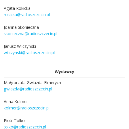
Agata Rokicka
rokicka@radioszczecin.pl
Joanna Skonieczna
skonieczna@radioszczecin.pl
Janusz Wilczyński
wilczynski@radioszczecin.pl
Wydawcy
Małgorzata Gwiazda-Elmerych
gwiazda@radioszczecin.pl
Anna Kolmer
kolmer@radioszczecin.pl
Piotr Tolko
tolko@radioszczecin.pl