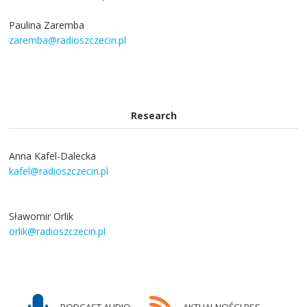
Paulina Zaremba
zaremba@radioszczecin.pl
Research
Anna Kafel-Dalecka
kafel@radioszczecin.pl
Sławomir Orlik
orlik@radioszczecin.pl
PODCAST AUDIO
AKTUALNOŚCI RSS