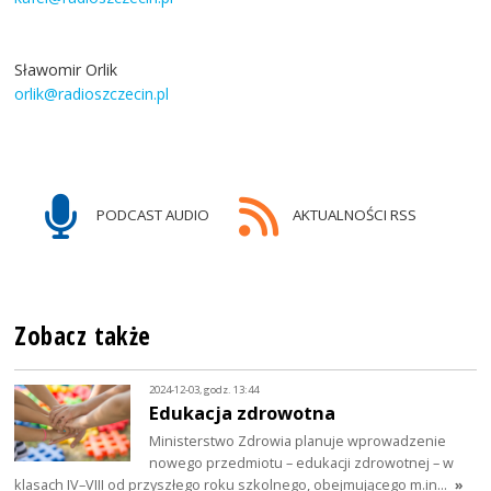
Sławomir Orlik
orlik@radioszczecin.pl
PODCAST AUDIO
AKTUALNOŚCI RSS
Zobacz także
2024-12-03, godz. 13:44
Edukacja zdrowotna
Ministerstwo Zdrowia planuje wprowadzenie
nowego przedmiotu – edukacji zdrowotnej – w
klasach IV–VIII od przyszłego roku szkolnego, obejmującego m.in…
»