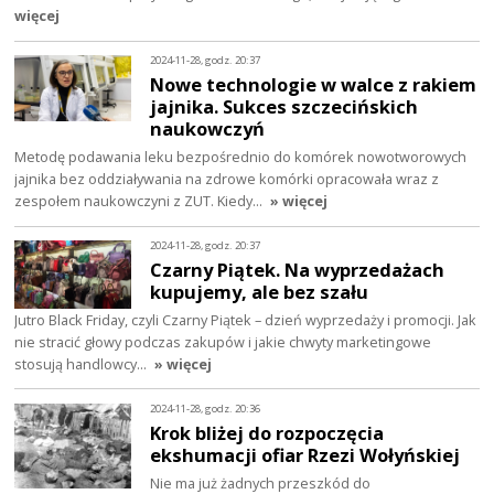
więcej
2024-11-28, godz. 20:37
Nowe technologie w walce z rakiem
jajnika. Sukces szczecińskich
naukowczyń
Metodę podawania leku bezpośrednio do komórek nowotworowych
jajnika bez oddziaływania na zdrowe komórki opracowała wraz z
zespołem naukowczyni z ZUT. Kiedy…
» więcej
2024-11-28, godz. 20:37
Czarny Piątek. Na wyprzedażach
kupujemy, ale bez szału
Jutro Black Friday, czyli Czarny Piątek – dzień wyprzedaży i promocji. Jak
nie stracić głowy podczas zakupów i jakie chwyty marketingowe
stosują handlowcy…
» więcej
2024-11-28, godz. 20:36
Krok bliżej do rozpoczęcia
ekshumacji ofiar Rzezi Wołyńskiej
Nie ma już żadnych przeszkód do