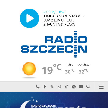
SŁUCHAJ TERAZ
TIMBALAND & MAGOO -
LUV 2 LUV U FEAT.
SHAUNTA & PLAYA
°C
jutro
pojutrze
19
°C
°C
30
32
Najlepiej po prostu do nas zadzwoń
Odwiedź nas na Facebook-u
Odwiedź nas na X
Odwiedź nas na Instagram-ie
Odwiedź nas na TikTok-u
Szukaj nas na Spotify
Wyślij do nas w
Szukaj