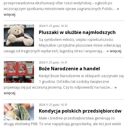
przeprowadzenia ekshumacji ofiar rzezi wołyńskiej – ogłosili po
wczorajszym spotkaniu ministrowie spraw zagranicznych Polski…
»
więcej
2024-11-27, godz. 16:32
Pluszaki w służbie najmłodszych
Są symbolem miłości, ciepła i opiekuńczości.
Mięciutkie i przytulne pluszowe misie odwracają
uwagę od tragicznych wydarzeń, łagodzą stres i wspierają…
» więcej
2024-11-27, godz. 16:31
Boże Narodzenie a handel
Kiedyś Boże Narodzenie w sklepach zaczynało się
1 grudnia. Od kilku lat ozdoby świąteczne
pojawiają się już wczesną jesienią. Czy to odpowiedź na nasze…
»
więcej
2024-11-27, godz. 16:31
Kondycja polskich przedsiębiorców
Małe i średnie przedsiębiorstwa generują co
drugą złotówkę PKB. To one napędzają gospodarkę, ale też jest wiele