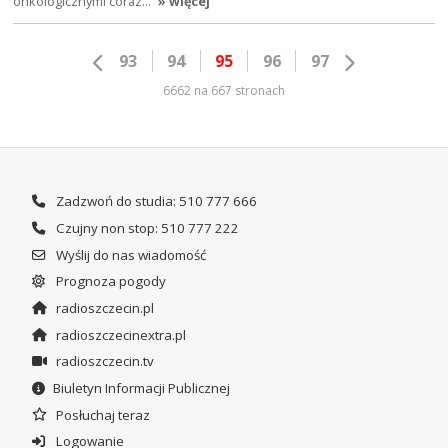
onkologicznymi coraz…
» więcej
93
94
95
96
97
6662 na 667 stronach
Zadzwoń do studia: 510 777 666
Czujny non stop: 510 777 222
Wyślij do nas wiadomość
Prognoza pogody
radioszczecin.pl
radioszczecinextra.pl
radioszczecin.tv
Biuletyn Informacji Publicznej
Posłuchaj teraz
Logowanie