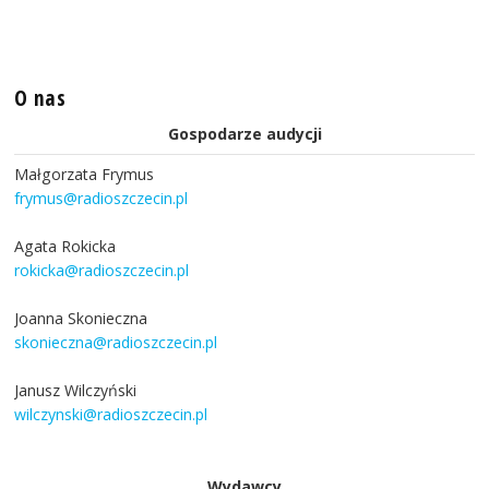
O nas
Gospodarze audycji
Małgorzata Frymus
frymus@radioszczecin.pl
Agata Rokicka
rokicka@radioszczecin.pl
Joanna Skonieczna
skonieczna@radioszczecin.pl
Janusz Wilczyński
wilczynski@radioszczecin.pl
Wydawcy