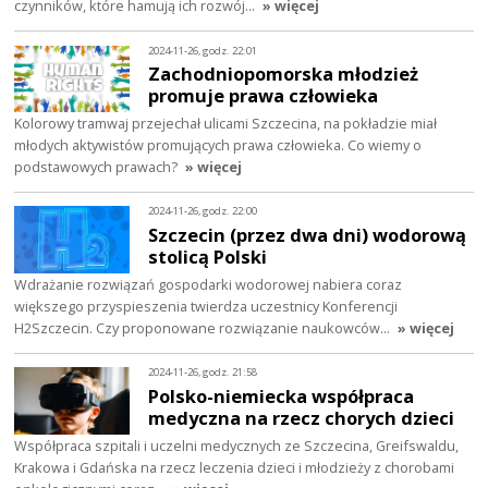
czynników, które hamują ich rozwój…
» więcej
2024-11-26, godz. 22:01
Zachodniopomorska młodzież
promuje prawa człowieka
Kolorowy tramwaj przejechał ulicami Szczecina, na pokładzie miał
młodych aktywistów promujących prawa człowieka. Co wiemy o
podstawowych prawach?
» więcej
2024-11-26, godz. 22:00
Szczecin (przez dwa dni) wodorową
stolicą Polski
Wdrażanie rozwiązań gospodarki wodorowej nabiera coraz
większego przyspieszenia twierdza uczestnicy Konferencji
H2Szczecin. Czy proponowane rozwiązanie naukowców…
» więcej
2024-11-26, godz. 21:58
Polsko-niemiecka współpraca
medyczna na rzecz chorych dzieci
Współpraca szpitali i uczelni medycznych ze Szczecina, Greifswaldu,
Krakowa i Gdańska na rzecz leczenia dzieci i młodzieży z chorobami