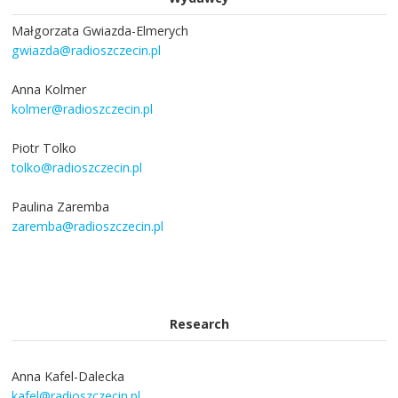
Małgorzata Gwiazda-Elmerych
gwiazda@radioszczecin.pl
Anna Kolmer
kolmer@radioszczecin.pl
Piotr Tolko
tolko@radioszczecin.pl
Paulina Zaremba
zaremba@radioszczecin.pl
Research
Anna Kafel-Dalecka
kafel@radioszczecin.pl