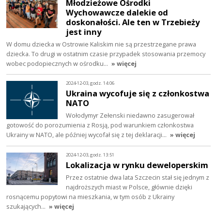
Młodzieżowe Ośrodki
Wychowawcze dalekie od
doskonałości. Ale ten w Trzebieży
jest inny
W domu dziecka w Ostrowie Kaliskim nie są przestrzegane prawa
dziecka. To drugi w ostatnim czasie przypadek stosowania przemocy
wobec podopiecznych w ośrodku…
» więcej
2024-12-03, godz. 14:06
Ukraina wycofuje się z członkostwa
NATO
Wołodymyr Zełenski niedawno zasugerował
gotowość do porozumienia z Rosją, pod warunkiem członkostwa
Ukrainy w NATO, ale później wycofał się z tej deklaracji…
» więcej
2024-12-03, godz. 13:51
Lokalizacja w rynku deweloperskim
Przez ostatnie dwa lata Szczecin stał się jednym z
najdroższych miast w Polsce, głównie dzięki
rosnącemu popytowi na mieszkania, w tym osób z Ukrainy
szukających…
» więcej