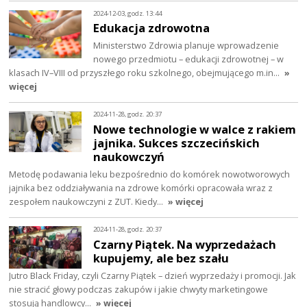
2024-12-03, godz. 13:44
Edukacja zdrowotna
Ministerstwo Zdrowia planuje wprowadzenie
nowego przedmiotu – edukacji zdrowotnej – w
klasach IV–VIII od przyszłego roku szkolnego, obejmującego m.in…
»
więcej
2024-11-28, godz. 20:37
Nowe technologie w walce z rakiem
jajnika. Sukces szczecińskich
naukowczyń
Metodę podawania leku bezpośrednio do komórek nowotworowych
jajnika bez oddziaływania na zdrowe komórki opracowała wraz z
zespołem naukowczyni z ZUT. Kiedy…
» więcej
2024-11-28, godz. 20:37
Czarny Piątek. Na wyprzedażach
kupujemy, ale bez szału
Jutro Black Friday, czyli Czarny Piątek – dzień wyprzedaży i promocji. Jak
nie stracić głowy podczas zakupów i jakie chwyty marketingowe
stosują handlowcy…
» więcej