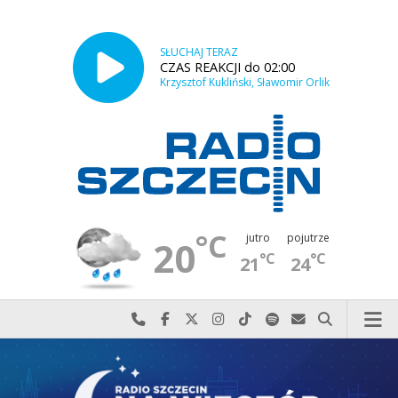
SŁUCHAJ TERAZ
CZAS REAKCJI do 02:00
Krzysztof Kukliński, Sławomir Orlik
°C
jutro
pojutrze
20
°C
°C
21
24
Najlepiej po prostu do nas zadzwoń
Odwiedź nas na Facebook-u
Odwiedź nas na X
Odwiedź nas na Instagram-ie
Odwiedź nas na TikTok-u
Szukaj nas na Spotify
Wyślij do nas w
Szukaj