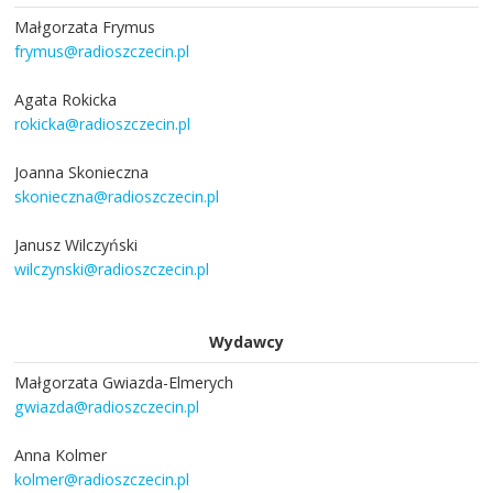
Małgorzata Frymus
frymus@radioszczecin.pl
Agata Rokicka
rokicka@radioszczecin.pl
Joanna Skonieczna
skonieczna@radioszczecin.pl
Janusz Wilczyński
wilczynski@radioszczecin.pl
Wydawcy
Małgorzata Gwiazda-Elmerych
gwiazda@radioszczecin.pl
Anna Kolmer
kolmer@radioszczecin.pl