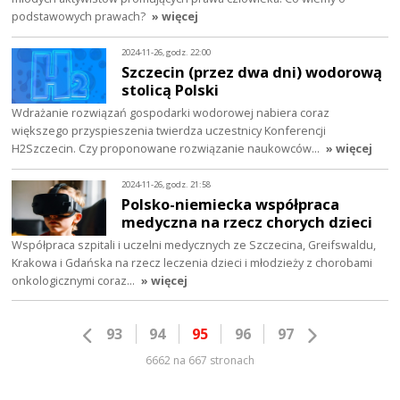
podstawowych prawach?
» więcej
2024-11-26, godz. 22:00
Szczecin (przez dwa dni) wodorową
stolicą Polski
Wdrażanie rozwiązań gospodarki wodorowej nabiera coraz
większego przyspieszenia twierdza uczestnicy Konferencji
H2Szczecin. Czy proponowane rozwiązanie naukowców…
» więcej
2024-11-26, godz. 21:58
Polsko-niemiecka współpraca
medyczna na rzecz chorych dzieci
Współpraca szpitali i uczelni medycznych ze Szczecina, Greifswaldu,
Krakowa i Gdańska na rzecz leczenia dzieci i młodzieży z chorobami
onkologicznymi coraz…
» więcej
93
94
95
96
97
6662 na 667 stronach