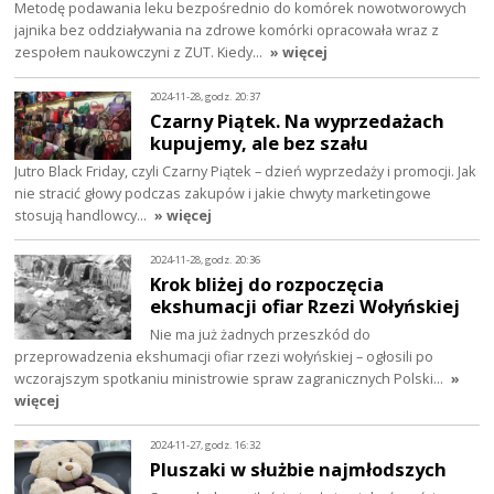
Metodę podawania leku bezpośrednio do komórek nowotworowych
jajnika bez oddziaływania na zdrowe komórki opracowała wraz z
zespołem naukowczyni z ZUT. Kiedy…
» więcej
2024-11-28, godz. 20:37
Czarny Piątek. Na wyprzedażach
kupujemy, ale bez szału
Jutro Black Friday, czyli Czarny Piątek – dzień wyprzedaży i promocji. Jak
nie stracić głowy podczas zakupów i jakie chwyty marketingowe
stosują handlowcy…
» więcej
2024-11-28, godz. 20:36
Krok bliżej do rozpoczęcia
ekshumacji ofiar Rzezi Wołyńskiej
Nie ma już żadnych przeszkód do
przeprowadzenia ekshumacji ofiar rzezi wołyńskiej – ogłosili po
wczorajszym spotkaniu ministrowie spraw zagranicznych Polski…
»
więcej
2024-11-27, godz. 16:32
Pluszaki w służbie najmłodszych