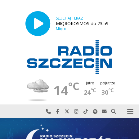
SŁUCHAJ TERAZ
MIQROKOSMOS do 23:59
Miqro
°C
jutro
pojutrze
14
°C
°C
24
30
Najlepiej po prostu do nas zadzwoń
Odwiedź nas na Facebook-u
Odwiedź nas na X
Odwiedź nas na Instagram-ie
Odwiedź nas na TikTok-u
Szukaj nas na Spotify
Wyślij do nas w
Szukaj