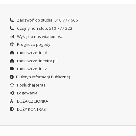
Zadzwoń do studia: 510 777 666
Czujny non stop: 510 777 222
Wyślij do nas wiadomość
Prognoza pogody
radioszczecin.pl
radioszczecinextra.pl
radioszczecin.tv
Biuletyn Informacji Publicznej
Posłuchaj teraz
Logowanie
DUŻA CZCIONKA
DUŻY KONTRAST