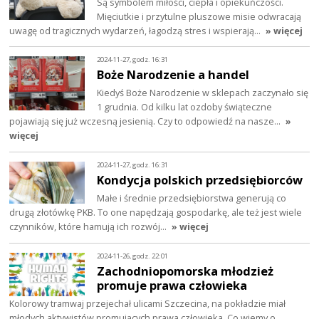
Są symbolem miłości, ciepła i opiekuńczości.
Mięciutkie i przytulne pluszowe misie odwracają
uwagę od tragicznych wydarzeń, łagodzą stres i wspierają…
» więcej
2024-11-27, godz. 16:31
Boże Narodzenie a handel
Kiedyś Boże Narodzenie w sklepach zaczynało się
1 grudnia. Od kilku lat ozdoby świąteczne
pojawiają się już wczesną jesienią. Czy to odpowiedź na nasze…
»
więcej
2024-11-27, godz. 16:31
Kondycja polskich przedsiębiorców
Małe i średnie przedsiębiorstwa generują co
drugą złotówkę PKB. To one napędzają gospodarkę, ale też jest wiele
czynników, które hamują ich rozwój…
» więcej
2024-11-26, godz. 22:01
Zachodniopomorska młodzież
promuje prawa człowieka
Kolorowy tramwaj przejechał ulicami Szczecina, na pokładzie miał
młodych aktywistów promujących prawa człowieka. Co wiemy o