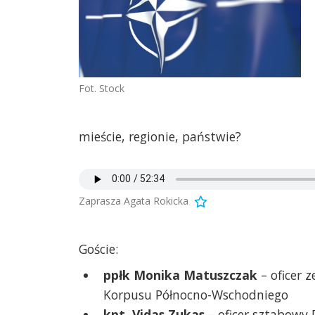
Fot. Stock
mieście, regionie, państwie?
Zaprasza Agata Rokicka
Goście:
ppłk Monika Matuszczak
– oficer
Korpusu Północno-Wschodniego
kpt. Vidas Zukas
– oficer sztabowy