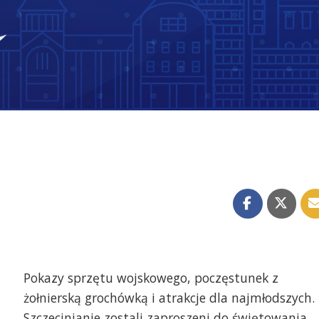
Pokazy sprzętu wojskowego, poczęstunek z
żołnierską grochówką i atrakcje dla najmłodszych.
Szczecinianie zostali zaproszeni do świętowania