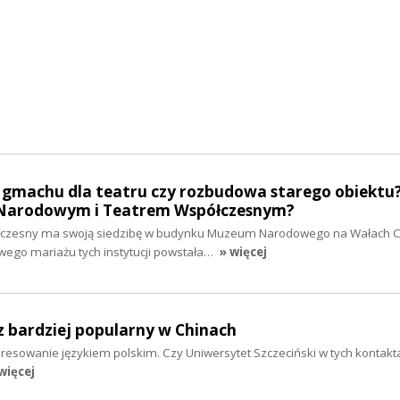
machu dla teatru czy rozbudowa starego obiektu?
 Narodowym i Teatrem Współczesnym?
ółczesny ma swoją siedzibę w budynku Muzeum Narodowego na Wałach 
ego mariażu tych instytucji powstała…
» więcej
az bardziej popularny w Chinach
eresowanie językiem polskim. Czy Uniwersytet Szczeciński w tych kontak
więcej