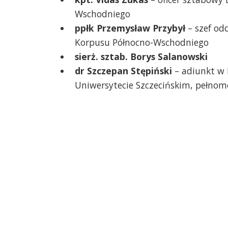
Wschodniego
ppłk Przemysław Przybył
– szef od
Korpusu Północno-Wschodniego
sierż. sztab. Borys Salanowski
dr Szczepan Stępiński
– adiunkt w I
Uniwersytecie Szczecińskim, pełnom