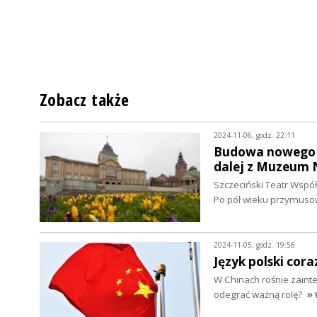
Zobacz także
2024-11-06, godz. 22:11
Budowa nowego g
dalej z Muzeum
Szczeciński Teatr Wsp
Po pół wieku przymusow
2024-11-05, godz. 19:56
Język polski cor
W Chinach rośnie zaint
odegrać ważną rolę?
» 