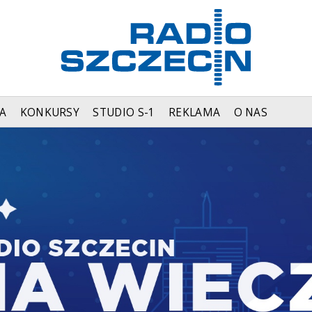
A
KONKURSY
STUDIO S-1
REKLAMA
O NAS