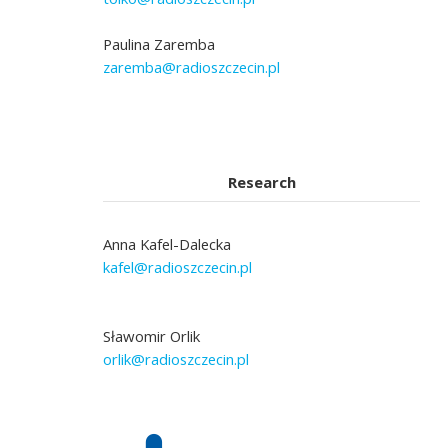
Paulina Zaremba
zaremba@radioszczecin.pl
Research
Anna Kafel-Dalecka
kafel@radioszczecin.pl
Sławomir Orlik
orlik@radioszczecin.pl