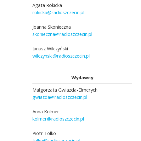
Agata Rokicka
rokicka@radioszczecin.pl
Joanna Skonieczna
skonieczna@radioszczecin.pl
Janusz Wilczyński
wilczynski@radioszczecin.pl
Wydawcy
Małgorzata Gwiazda-Elmerych
gwiazda@radioszczecin.pl
Anna Kolmer
kolmer@radioszczecin.pl
Piotr Tolko
tolko@radioszczecin.pl