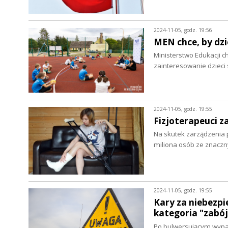
2024-11-05, godz. 19:56
MEN chce, by dzi
Ministerstwo Edukacji c
zainteresowanie dzieci
2024-11-05, godz. 19:55
Fizjoterapeuci 
Na skutek zarządzenia p
miliona osób ze znacz
2024-11-05, godz. 19:55
Kary za niebezpi
kategoria "zabó
Po bulwersującym wypad