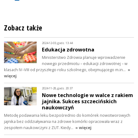
Zobacz także
2024-12-03, godz. 13:44
Edukacja zdrowotna
Ministerstwo Zdrowia planuje wprowadzenie
nowego przedmiotu – edukacji zdrowotnej – w
klasach IV–VIII od przyszłego roku szkolnego, obejmującego m.in…
»
więcej
2024-11-28, godz. 20:37
Nowe technologie w walce z rakiem
jajnika. Sukces szczecińskich
naukowczyń
Metodę podawania leku bezpośrednio do komórek nowotworowych
jajnika bez oddziaływania na zdrowe komórki opracowała wraz z
zespołem naukowczyni z ZUT. Kiedy…
» więcej