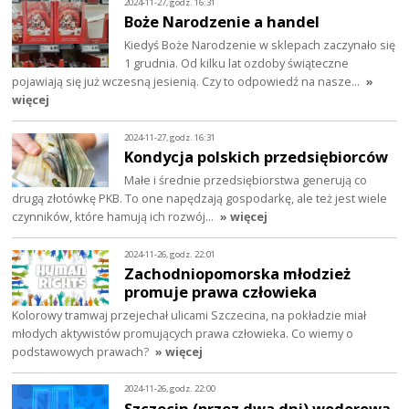
2024-11-27, godz. 16:31
Boże Narodzenie a handel
Kiedyś Boże Narodzenie w sklepach zaczynało się
1 grudnia. Od kilku lat ozdoby świąteczne
pojawiają się już wczesną jesienią. Czy to odpowiedź na nasze…
»
więcej
2024-11-27, godz. 16:31
Kondycja polskich przedsiębiorców
Małe i średnie przedsiębiorstwa generują co
drugą złotówkę PKB. To one napędzają gospodarkę, ale też jest wiele
czynników, które hamują ich rozwój…
» więcej
2024-11-26, godz. 22:01
Zachodniopomorska młodzież
promuje prawa człowieka
Kolorowy tramwaj przejechał ulicami Szczecina, na pokładzie miał
młodych aktywistów promujących prawa człowieka. Co wiemy o
podstawowych prawach?
» więcej
2024-11-26, godz. 22:00
Szczecin (przez dwa dni) wodorową