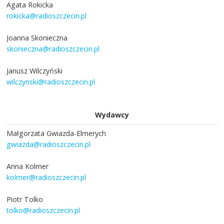
Agata Rokicka
rokicka@radioszczecin.pl
Joanna Skonieczna
skonieczna@radioszczecin.pl
Janusz Wilczyński
wilczynski@radioszczecin.pl
Wydawcy
Małgorzata Gwiazda-Elmerych
gwiazda@radioszczecin.pl
Anna Kolmer
kolmer@radioszczecin.pl
Piotr Tolko
tolko@radioszczecin.pl