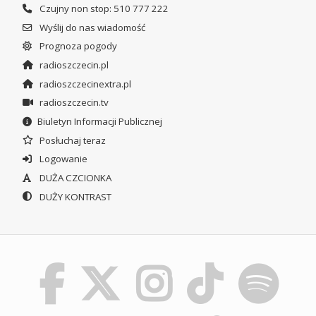
Czujny non stop: 510 777 222
Wyślij do nas wiadomość
Prognoza pogody
radioszczecin.pl
radioszczecinextra.pl
radioszczecin.tv
Biuletyn Informacji Publicznej
Posłuchaj teraz
Logowanie
DUŻA CZCIONKA
DUŻY KONTRAST