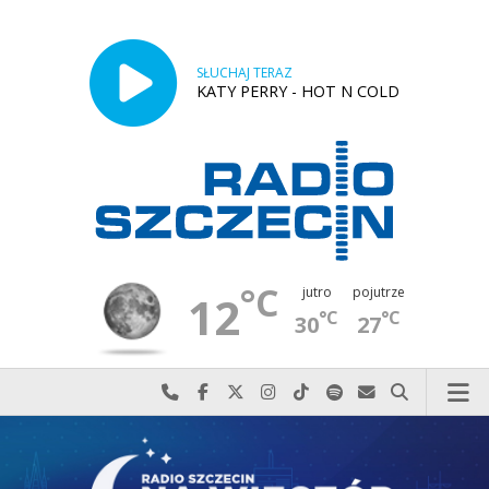
SŁUCHAJ TERAZ
KATY PERRY - HOT N COLD
°C
jutro
pojutrze
12
°C
°C
30
27
Najlepiej po prostu do nas zadzwoń
Odwiedź nas na Facebook-u
Odwiedź nas na X
Odwiedź nas na Instagram-ie
Odwiedź nas na TikTok-u
Szukaj nas na Spotify
Wyślij do nas w
Szukaj