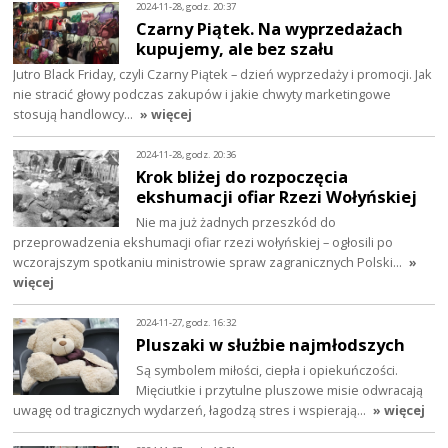
2024-11-28, godz. 20:37
Czarny Piątek. Na wyprzedażach
kupujemy, ale bez szału
Jutro Black Friday, czyli Czarny Piątek – dzień wyprzedaży i promocji. Jak
nie stracić głowy podczas zakupów i jakie chwyty marketingowe
stosują handlowcy…
» więcej
2024-11-28, godz. 20:36
Krok bliżej do rozpoczęcia
ekshumacji ofiar Rzezi Wołyńskiej
Nie ma już żadnych przeszkód do
przeprowadzenia ekshumacji ofiar rzezi wołyńskiej – ogłosili po
wczorajszym spotkaniu ministrowie spraw zagranicznych Polski…
»
więcej
2024-11-27, godz. 16:32
Pluszaki w służbie najmłodszych
Są symbolem miłości, ciepła i opiekuńczości.
Mięciutkie i przytulne pluszowe misie odwracają
uwagę od tragicznych wydarzeń, łagodzą stres i wspierają…
» więcej