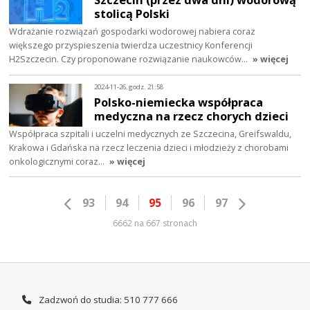
stolicą Polski
Wdrażanie rozwiązań gospodarki wodorowej nabiera coraz
większego przyspieszenia twierdza uczestnicy Konferencji
H2Szczecin. Czy proponowane rozwiązanie naukowców…
» więcej
2024-11-26, godz. 21:58
Polsko-niemiecka współpraca
medyczna na rzecz chorych dzieci
Współpraca szpitali i uczelni medycznych ze Szczecina, Greifswaldu,
Krakowa i Gdańska na rzecz leczenia dzieci i młodzieży z chorobami
onkologicznymi coraz…
» więcej
93
94
95
96
97
6662 na 667 stronach
Zadzwoń do studia: 510 777 666