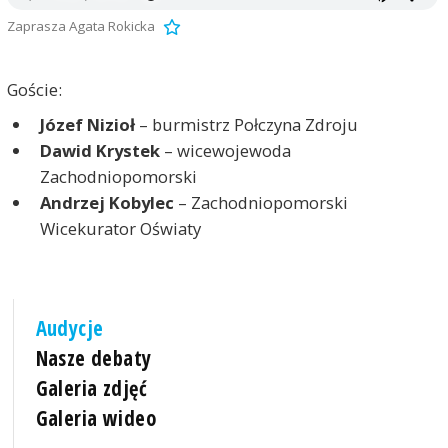
Zaprasza Agata Rokicka
Goście:
Józef Nizioł
– burmistrz Połczyna Zdroju
Dawid Krystek
– wicewojewoda
Zachodniopomorski
Andrzej Kobylec
– Zachodniopomorski
Wicekurator Oświaty
Audycje
Nasze debaty
Galeria zdjęć
Galeria wideo